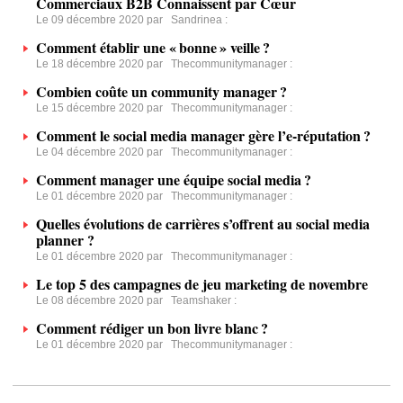
Commerciaux B2B Connaissent par Cœur
Le 09 décembre 2020 par
Sandrinea
:
Comment établir une « bonne » veille ?
Le 18 décembre 2020 par
Thecommunitymanager
:
Combien coûte un community manager ?
Le 15 décembre 2020 par
Thecommunitymanager
:
Comment le social media manager gère l’e-réputation ?
Le 04 décembre 2020 par
Thecommunitymanager
:
Comment manager une équipe social media ?
Le 01 décembre 2020 par
Thecommunitymanager
:
Quelles évolutions de carrières s’offrent au social media
planner ?
Le 01 décembre 2020 par
Thecommunitymanager
:
Le top 5 des campagnes de jeu marketing de novembre
Le 08 décembre 2020 par
Teamshaker
:
Comment rédiger un bon livre blanc ?
Le 01 décembre 2020 par
Thecommunitymanager
: