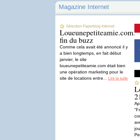
Magazine Internet
Sélection Paperblog Internet
Loueunepetiteamie.com,
fin du buzz
Comme cela avait été annoncé il y
a bien longtemps, en fait début
janvier, le site
loueunepetiteamie.com était bien
une opération marketing pour le
site de locations entre...
Lire la suite
L
2
Ap
"F
co
av
jo
Pe