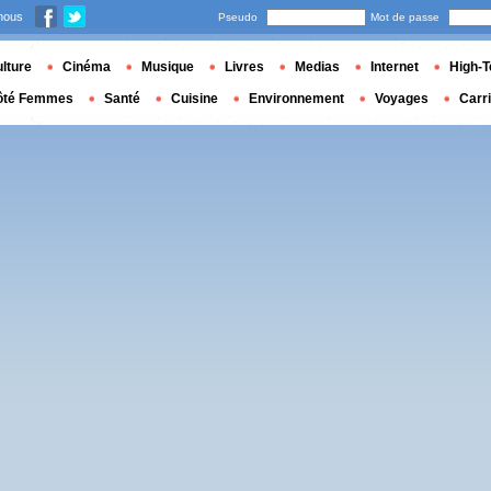
nous
Pseudo
Mot de passe
lture
Cinéma
Musique
Livres
Medias
Internet
High-T
ôté Femmes
Santé
Cuisine
Environnement
Voyages
Carr