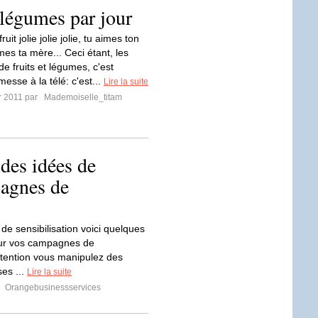
 légumes par jour
uit jolie jolie jolie, tu aimes ton
mes ta mère... Ceci étant, les
e fruits et légumes, c'est
esse à la télé: c'est...
Lire la suite
er 2011 par
Mademoiselle_titam
 des idées de
pagnes de
e sensibilisation voici quelques
our vos campagnes de
Attention vous manipulez des
es ...
Lire la suite
r
Orangebusinessservices