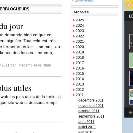
Emarketing
APERBLOGUEURS
Archives
L
2025
du jour
2024
2023
 me demande bien ce que ce
2022
ut signifier. Tout cela est très
2021
e fermeture éclair... mmmm...au
2020
la raie des fesses... mmmm,...
2019
2018
2017
er 2011 par
Mademoiselle_titam
2016
2015
2014
lus utiles
2013
2012
2011
b les plus utiles de la toile. Ils
décembre 2011
aque site web ci-dessous rempli
novembre 2011
octobre 2011
septembre 2011
août 2011
juillet 2011
juin 2011