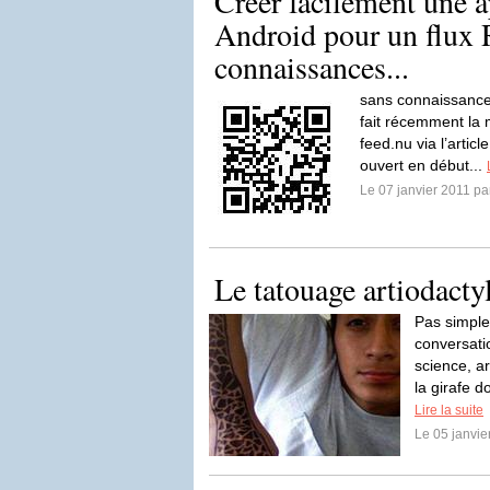
Créer facilement une a
Android pour un flux 
connaissances...
sans connaissance
fait récemment la 
feed.nu via l’artic
ouvert en début...
Le 07 janvier 2011 p
Le tatouage artiodacty
Pas simple
conversatio
science, ar
la girafe d
Lire la suite
Le 05 janvi