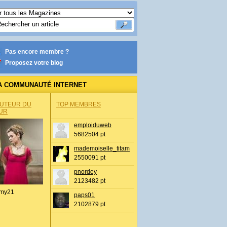
Pas encore membre ?
Proposez votre blog
A COMMUNAUTÉ INTERNET
AUTEUR DU
TOP MEMBRES
UR
emploiduweb
5682504 pt
mademoiselle_titam
2550091 pt
pnordey
2123482 pt
my21
paps01
2102879 pt