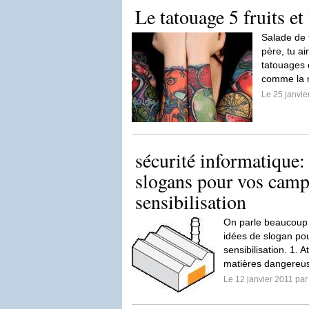
Le tatouage 5 fruits et
Salade de fr
père, tu ai
tatouages d
comme la m
Le 25 janvi
sécurité informatique:
slogans pour vos cam
sensibilisation
On parle beaucoup d
idées de slogan p
sensibilisation. 1. 
matières dangereus
Le 12 janvier 2011 pa