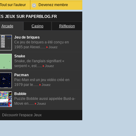
Tout sur l'auteur
Devenez membre
ES JEUX SUR PAPERBLOG.FR
Arcade
Casino
Réflexion
Jeu de briques
Ce jeu de briques a été conçu en
1985 par Alexei......
Jouez
Snake
Snake, de l'anglais signifiant «
serpent », est......
Jouez
Pacman
Pac-Man est un jeu vidéo créé en
1979 par le......
Jouez
Bubble
Puzzle Bobble aussi appelée Bust-a-
Move en......
Jouez
Découvrir l'espace Jeux