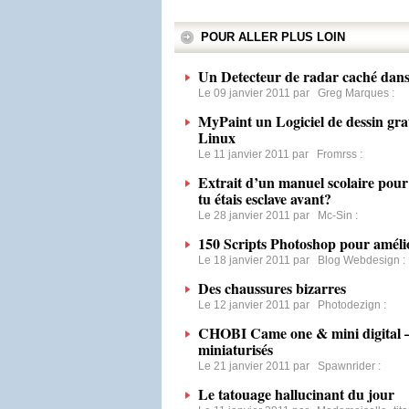
POUR ALLER PLUS LOIN
Un Detecteur de radar caché dans
Le 09 janvier 2011 par
Greg Marques
:
MyPaint un Logiciel de dessin gr
Linux
Le 11 janvier 2011 par
Fromrss
:
Extrait d’un manuel scolaire pour
tu étais esclave avant?
Le 28 janvier 2011 par
Mc-Sin
:
150 Scripts Photoshop pour amélio
Le 18 janvier 2011 par
Blog Webdesign
:
Des chaussures bizarres
Le 12 janvier 2011 par
Photodezign
:
CHOBI Came one & mini digital –
miniaturisés
Le 21 janvier 2011 par
Spawnrider
:
Le tatouage hallucinant du jour