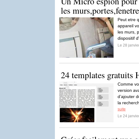
Un Micro espion pour e
les murs,portes,fenetre
Peut etre 
appareil v
les murs, p
dispositif 
Le 28 janvi
24 templates gratuit
Comme vou
version a
d’ajouter 
la recherc
suite
Le 24 janvi