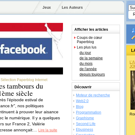
Jeux
Les Auteurs
Afficher les articles
Coups de cœur
Paperblog
Les plus lus
L
du jour
de la semaine
L’
du mois
JO
de l'année
depuis toujours
Sélection Paperblog Internet
es tambours du
Découvrir
1ème siècle
Moteur de recherche
rès l'épisode estival de
Web2.0
rance.fr", nos politiques
Blog
ntinuent à prouver leur aisance
Programmation
Ro
ec le numérique. Il y a quelques
Graphisme
urs sur France 2, Valérie
Second Life
cresse annonçait:...
Ebusiness
Lire la suite