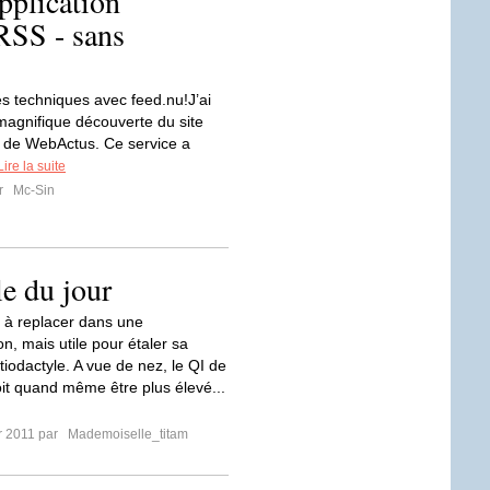
pplication
RSS - sans
s techniques avec feed.nu!J’ai
magnifique découverte du site
le de WebActus. Ce service a
Lire la suite
ar
Mc-Sin
le du jour
 à replacer dans une
n, mais utile pour étaler sa
tiodactyle. A vue de nez, le QI de
oit quand même être plus élevé...
er 2011 par
Mademoiselle_titam