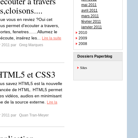
couter a travers
mai 2011
s,cloisons....
avril 2011
mars 2011
que vous en reviez ?Oui cet
février 2011
ous permet d'ecouter a travers,
janvier 2011
ortes, fenetres.......Allumez le
2010
d'écoute, insérez les...
Lire la suite
2009
2008
er 2011 par
Greg Marques
Dossiers Paperblog
Sites
s HTML5 et CSS3
s savez HTML5 est la nouvelle
vancée de HTML. HTML5 permet
des vidéos, audios en minimisant
he de la source externe.
Lire la
er 2011 par
Quan Tran-Meyer