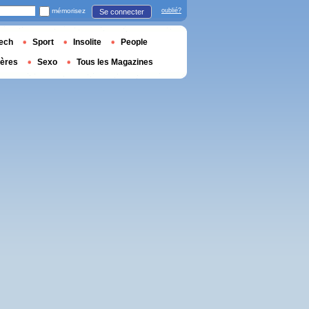
mémorisez
oublié?
Se connecter
ech
Sport
Insolite
People
ières
Sexo
Tous les Magazines