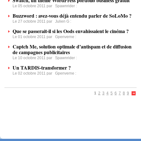
Swatch, un thème WordPress portfolio business gratuit
Le 05 octobre 2011 par
Spawnrider
:
Buzzword : avez-vous déjà entendu parler de SoLoMo ?
Le 27 octobre 2011 par
Julien G
:
Que se passerait-il si les Oods envahissaient le cinéma ?
Le 01 octobre 2011 par
Gpenverne
:
Captch Me, solution optimale d’antispam et de diffusion
de campagnes publicitaires
Le 10 octobre 2011 par
Spawnrider
:
Un TARDIS-transformer ?
Le 02 octobre 2011 par
Gpenverne
:
1
2
3
4
5
6
7
8
9