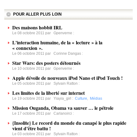
POUR ALLER PLUS LOIN
Des maisons hobbit IRL
Le 08 octobre 2011 par
Gpenverne
:
L’interaction humaine, de la « lecture » à la
« connexion ».
Le 06 octobre 2011 par
Corinne Dangas
:
Star Wars: des posters détournés
Le 10 octobre 2011 par
Gpenverne
:
Apple dévoile de nouveaux iPod Nano et iPod Touch !
Le 05 octobre 2011 par
Sylvain Ratton
:
Les limites de la liberté sur internet
Le 19 octobre 2011 par
Yiayia_girl
:
Culture
,
Médias
Mission Ouganda, Obama va sauver … le pétrole
Le 17 octobre 2011 par
Carlanoirci
:
{Insolite} Le record du monde du canapé le plus rapide
vient d’être battu !
Le 03 octobre 2011 par
Sylvain Ratton
: