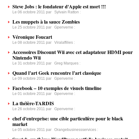
Steve Jobs : le fondateur d'Apple est mort !!!
Le 06 octobre 2011 par
Sylvain Ratton
:
Les muppets à la sauce Zombies
Le 25 octobre 2011 par
Gpenverne
:
Véronique Foucart
Le 08 octobre 2011 par
Viralaffilies
:
Accessoires Discount Wii avec cet adaptateur HDMI pour
Nintendo Wii
Le 31 octobre 2011 par
Greg Marques
:
Quand l’art Geek rencontre l’art classique
Le 09 octobre 2011 par
Gpenverne
:
Facebook – 10 exemples de visuels timeline
Le 01 octobre 2011 par
Gpenverne
:
La théière-TARDIS
Le 26 octobre 2011 par
Gpenverne
:
chef d'entreprise: une cible particulière pour le black
market
Le 05 octobre 2011 par
Orangebusinessservices
: