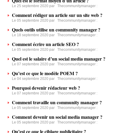
Quel est le format moyen d’un article ?
Le 25 septembre 2020 par
Thecommunitymanager
:
Comment rédiger un article sur un site web ?
Le 05 septembre 2020 par
Thecommunitymanager
:
Quels outils utilise un community manager ?
Le 18 septembre 2020 par
Thecommunitymanager
:
Comment écrire un article SEO ?
Le 05 septembre 2020 par
Thecommunitymanager
:
Quel est le salaire d’un social media manager ?
Le 07 septembre 2020 par
Thecommunitymanager
:
Qu’est ce que le modèle POEM ?
Le 04 septembre 2020 par
Thecommunitymanager
:
Pourquoi devenir rédacteur web ?
Le 07 septembre 2020 par
Thecommunitymanager
:
Comment travaille un community manager ?
Le 05 septembre 2020 par
Thecommunitymanager
:
Comment devenir un social media manager ?
Le 05 septembre 2020 par
Thecommunitymanager
:
Qu’est ce que le ciblage publicitaire ?