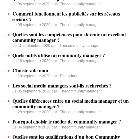
Le 06 septembre 2020 par
Thecommunitymanager
:
Comment fonctionnent les publicités sur les réseaux
sociaux ?
Le 05 septembre 2020 par
Thecommunitymanager
:
Quelles sont les compétences pour devenir un excellent
community manager ?
Le 11 septembre 2020 par
Thecommunitymanager
:
Quels outils utilise un community manager ?
Le 18 septembre 2020 par
Thecommunitymanager
:
Choisir vote nom
Le 10 septembre 2020 par
Emandarine
:
Les social media managers sont-ils recherchés ?
Le 05 septembre 2020 par
Thecommunitymanager
:
Quelles différences entre un social media manager et un
community manager ?
Le 29 septembre 2020 par
Thecommunitymanager
:
Pourquoi choisir le métier de community manager ?
Le 06 septembre 2020 par
Thecommunitymanager
:
Quelles sont les qualifications d’un bon Community