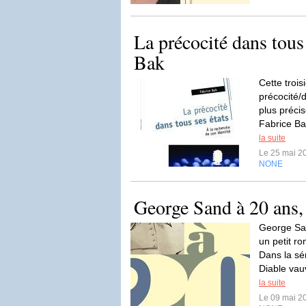
La précocité dans tous 
Bak
Cette trois
précocité/
plus précise
Fabrice Ba
la suite
Le 25 mai 2
NONE
George Sand à 20 ans, 
George San
un petit r
Dans la sé
Diable vau
la suite
Le 09 mai 2