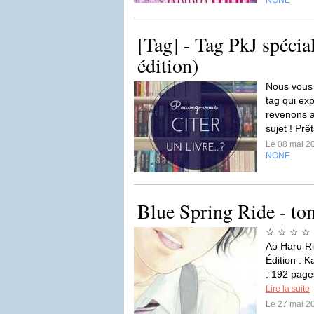
NONE
[Tag] - Tag PkJ spécia
édition)
Nous vous 
tag qui expl
revenons a
sujet ! Pr
Le 08 mai 2
NONE
Blue Spring Ride - to
☆ ☆ ☆ ☆ ☆A
Ao Haru Ri
Édition : K
: 192 page
Lire la suite
Le 27 mai 2