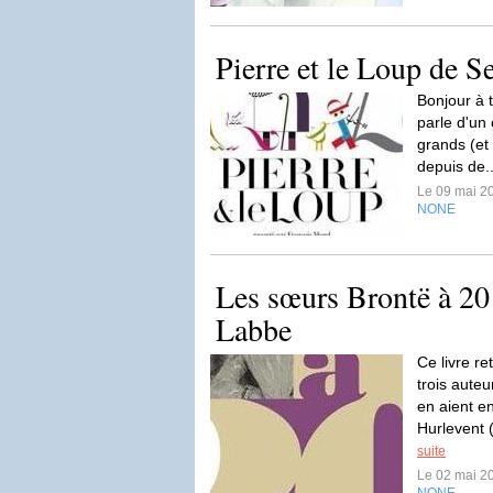
Pierre et le Loup de S
Bonjour à t
parle d'un 
grands (et 
depuis de.
Le 09 mai 2
NONE
Les sœurs Brontë à 20
Labbe
Ce livre re
trois aute
en aient e
Hurlevent 
suite
Le 02 mai 2