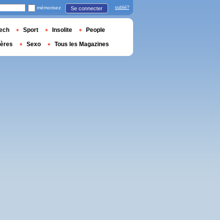
mémorisez
oublié?
Se connecter
ech
Sport
Insolite
People
ières
Sexo
Tous les Magazines