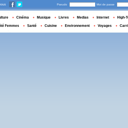
nous
Pseudo
Mot de passe
lture
Cinéma
Musique
Livres
Medias
Internet
High-T
ôté Femmes
Santé
Cuisine
Environnement
Voyages
Carr