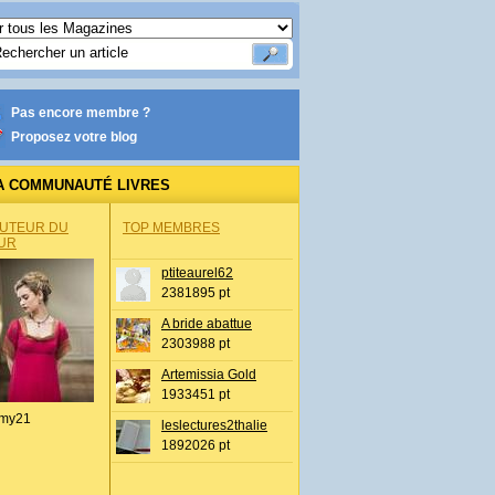
Pas encore membre ?
Proposez votre blog
A COMMUNAUTÉ LIVRES
AUTEUR DU
TOP MEMBRES
UR
ptiteaurel62
2381895 pt
A bride abattue
2303988 pt
Artemissia Gold
1933451 pt
my21
leslectures2thalie
1892026 pt