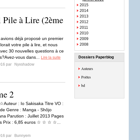
2015
2014
l Pile à Lire (2ème
2013
2012
2011
2010
avions déjà proposé un premier
2009
orait votre pile à lire, et nous
2008
vec 30 nouvelles questions à ce
êts?Avez-vous dans...
Dossiers Paperblog
Lire la suite
016 par
Nyxshadow
Auteurs
Poètes
bd
me 2
uteur : Io Sakisaka Titre VO :
de Genre : Manga - Shôjo
ana Parution : Juillet 2013 Pages
s Prix : 6,85 euros ☆ ☆ ☆ ☆...
016 par
Bunnyem