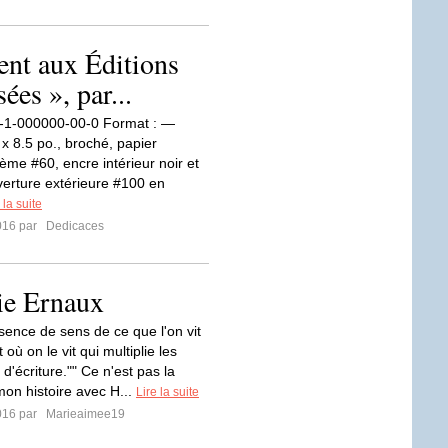
ent aux Éditions
ées », par...
8-1-000000-00-0 Format : —
 x 8.5 po., broché, papier
rème #60, encre intérieur noir et
verture extérieure #100 en
 la suite
016 par
Dedicaces
ie Ernaux
bsence de sens de ce que l'on vit
ù on le vit qui multiplie les
s d'écriture."" Ce n'est pas la
mon histoire avec H...
Lire la suite
016 par
Marieaimee19