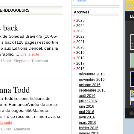
Roman
APERBLOGUEURS
Archives
L
2025
s back
2024
2023
ck de Soledad Bravi 4/5 (18-05-
2022
is back (128 pages) est sorti le
2021
2020
6 aux Editions Denoël, dans la
2019
Graphic. ...
Lire la suite
2018
016 par
Stephanie Tranchant
2017
2016
décembre 2016
novembre 2016
octobre 2016
Anna Todd
septembre 2016
août 2016
a ToddÉditions:Éditions de
juillet 2016
nre:RomanceAnnée de sortie:
juin 2016
e de pages: 650Ma note:
mai 2016
 lire ce résumer, ni mon avis si
avril 2016
 la suite
mars 2016
février 2016
016 par
Annabelle
janvier 2016