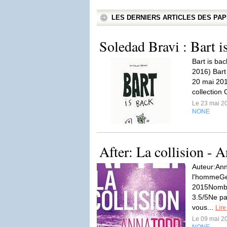
LES DERNIERS ARTICLES DES P
Soledad Bravi : Bart i
Bart is ba
2016) Bart 
20 mai 201
collection 
Le 23 mai 2
NONE
After: La collision - 
Auteur:Ann
l'hommeGe
2015Nombr
3.5/5Ne pas
vous...
Lire
Le 09 mai 2