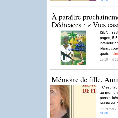
NONE
À paraître prochainem
Dédicaces : « Vies cass
ISBN : 97
pages, 5.5
intérieur c
blanc, cou
quatr...
Lire
Le 18 mai 2
Mémoire de fille, Ann
" C'est l'a
au moment o
possibilité
réalité de 
Le 19 mai 2
NONE