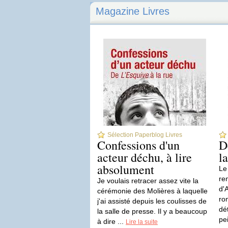
Magazine Livres
Sélection Paperblog Livres
Confessions d'un
D
acteur déchu, à lire
l
absolument
Le
re
Je voulais retracer assez vite la
d'
cérémonie des Molières à laquelle
ro
j'ai assisté depuis les coulisses de
dé
la salle de presse. Il y a beaucoup
pe
à dire ...
Lire la suite