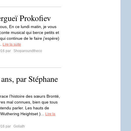
ergueï Prokofiev
ous, En ce lundi matin, je vous
conte musical qui berce petits et
qui continue de le faire j'espère)
..
Lire la suite
016 par
Shoparoundtheco
 ans, par Stéphane
trace l’histoire des sœurs Brontë,
ures mal connues, bien que tous
ntendu parler. Les hauts de
(Wuthering Heightset )...
Lire la
016 par
Goliath