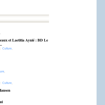
,
eaux et Laetitia Aynié : BD Le
..
:
Culture
,
ture
,
:
Culture
,
 Hansen
ui