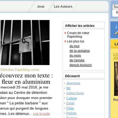
Jeux
Les Auteurs
Afficher les articles
Coups de cœur
Paperblog
Les plus lus
L
du jour
de la semaine
L’
du mois
JO
de l'année
depuis toujours
Sélection Paperblog Livres
écouvrez mon texte :
Découvrir
a fleur en aluminium
Jeunesse
 mercredi 25 mai 2016, je me
Bd
ndais au Centre de détention
Autres livres
Aiton pour évoquer mon premier
Culture
Ro
man " La petite barbare " aux
Essai
tenus qui purgent de longues
Polar
ines. Les détenus...
Poésie
Lire la suite