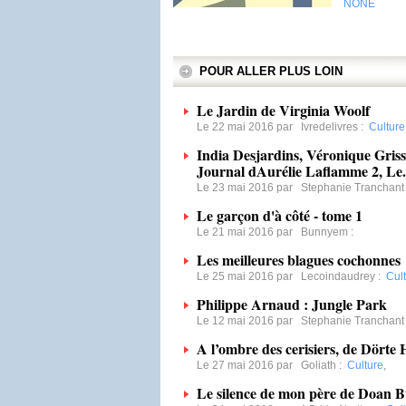
NONE
POUR ALLER PLUS LOIN
Le Jardin de Virginia Woolf
Le 22 mai 2016 par
Ivredelivres
:
Culture
India Desjardins, Véronique Griss
Journal dAurélie Laflamme 2, Le.
Le 23 mai 2016 par
Stephanie Tranchant
Le garçon d'à côté - tome 1
Le 21 mai 2016 par
Bunnyem
:
Les meilleures blagues cochonnes
Le 25 mai 2016 par
Lecoindaudrey
:
Cul
Philippe Arnaud : Jungle Park
Le 12 mai 2016 par
Stephanie Tranchant
A l’ombre des cerisiers, de Dörte
Le 27 mai 2016 par
Goliath
:
Culture
,
Le silence de mon père de Doan B