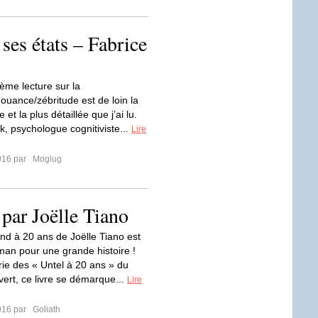
ses états – Fabrice
ième lecture sur la
douance/zébritude est de loin la
 et la plus détaillée que j’ai lu.
k, psychologue cognitiviste...
Lire
016 par
Moglug
par Joëlle Tiano
d à 20 ans de Joëlle Tiano est
oman pour une grande histoire !
rie des « Untel à 20 ans » du
vert, ce livre se démarque...
Lire
016 par
Goliath