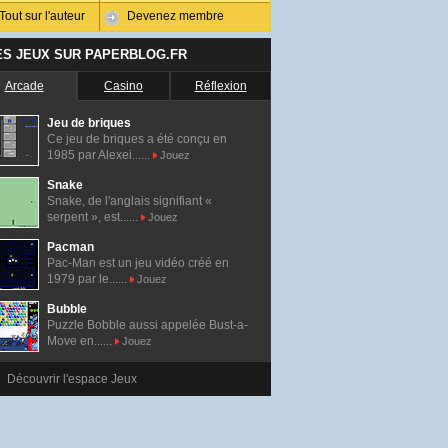
Tout sur l'auteur
Devenez membre
ES JEUX SUR PAPERBLOG.FR
Arcade
Casino
Réflexion
Jeu de briques
Ce jeu de briques a été conçu en
1985 par Alexei......
Jouez
Snake
Snake, de l'anglais signifiant «
serpent », est......
Jouez
Pacman
Pac-Man est un jeu vidéo créé en
1979 par le......
Jouez
Bubble
Puzzle Bobble aussi appelée Bust-a-
Move en......
Jouez
Découvrir l'espace Jeux