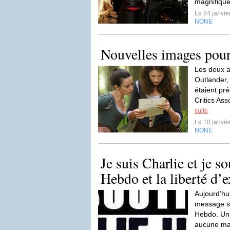
magnifique
Le 24 janvi
NONE
Nouvelles images pour
Les deux a
Outlander,
étaient pré
Critics As
suite
Le 10 janvi
NONE
Je suis Charlie et je s
Hebdo et la liberté d’
Aujourd’hui
message su
Hebdo. Un
aucune ma