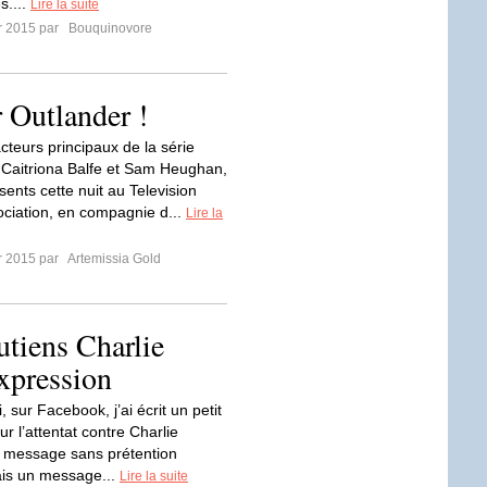
s....
Lire la suite
er 2015 par
Bouquinovore
 Outlander !
cteurs principaux de la série
 Caitriona Balfe et Sam Heughan,
sents cette nuit au Television
sociation, en compagnie d...
Lire la
er 2015 par
Artemissia Gold
outiens Charlie
expression
, sur Facebook, j’ai écrit un petit
r l’attentat contre Charlie
 message sans prétention
is un message...
Lire la suite