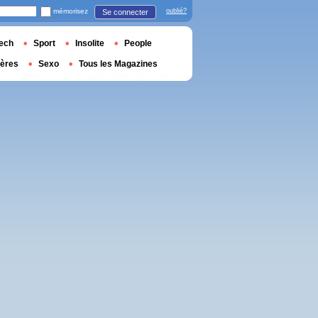
mémorisez
oublié?
Se connecter
ech
Sport
Insolite
People
ières
Sexo
Tous les Magazines