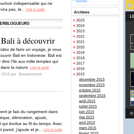
Roman
uchoir indispensable qui ne
vira pas, le...
Lire la suite
Archives
L
2025
APERBLOGUEURS
2024
2023
2022
Bali à découvrir
2021
2020
cidez de faire un voyage, je vous
2019
couvrir Bali en Indonésie. Bali est
2018
être l'île aux mille temples qui
2017
 dans la nature.
Lire la suite
2016
er 2015 par
Bouquinovore
2015
décembre 2015
novembre 2015
octobre 2015
septembre 2015
août 2015
juillet 2015
ent je fais du rangement dans
juin 2015
èque, élimination, ajouts,
mai 2015
avril 2015
 qui évolue au fil du temps. Avec
mars 2015
t pareil, j’ajoute et je...
Lire la suite
février 2015