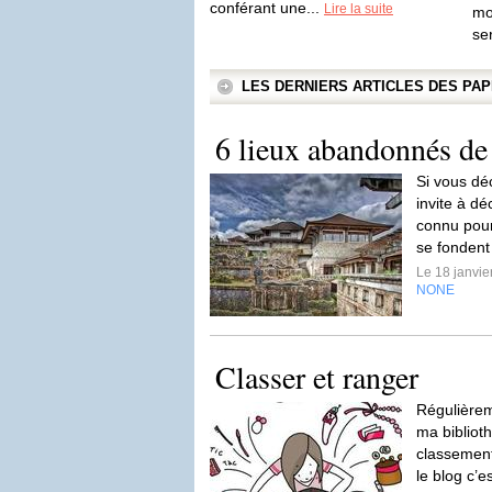
conférant une...
Lire la suite
mo
ser
LES DERNIERS ARTICLES DES P
6 lieux abandonnés de 
Si vous dé
invite à dé
connu pour 
se fondent
Le 18 janvi
NONE
Classer et ranger
Régulièrem
ma biblioth
classement
le blog c’es