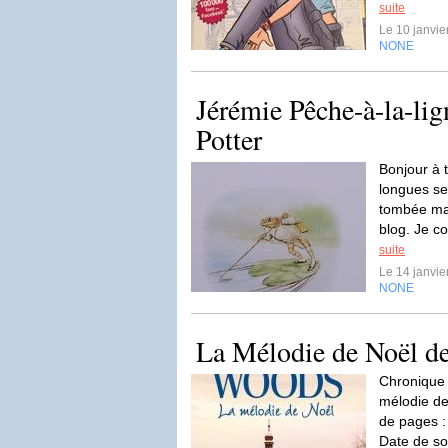
suite
Le 10 janvi
NONE
Jérémie Pêche-à-la-lig
Potter
Bonjour à 
longues sem
tombée mala
blog. Je c
suite
Le 14 janvi
NONE
La Mélodie de Noël d
Chronique 
mélodie d
de pages :
Date de so