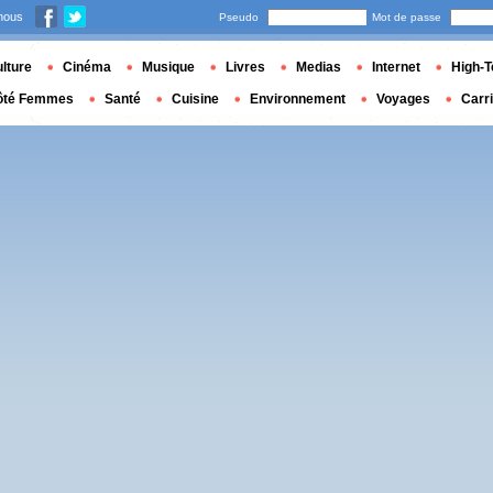
nous
Pseudo
Mot de passe
lture
Cinéma
Musique
Livres
Medias
Internet
High-T
ôté Femmes
Santé
Cuisine
Environnement
Voyages
Carr