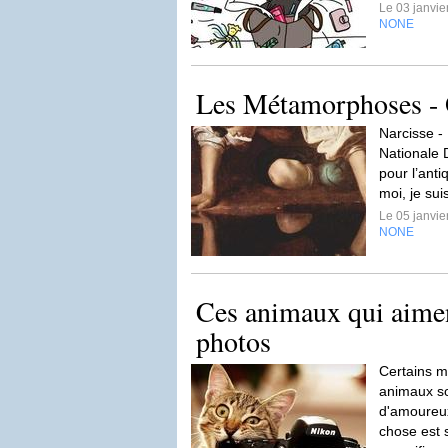
Le 03 janvi
NONE
Les Métamorphoses -
Narcisse -
Nationale 
pour l’anti
moi, je su
Le 05 janvi
NONE
Ces animaux qui aimen
photos
Certains m
animaux so
d'amoureux
chose est 