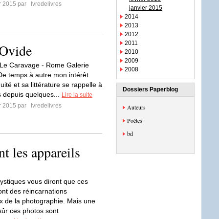
er 2015 par
Ivredelivres
janvier 2015
2014
2013
2012
2011
 Ovide
2010
2009
 Le Caravage - Rome Galerie
2008
De temps à autre mon intérêt
quité et sa littérature se rappelle à
Dossiers Paperblog
is depuis quelques...
Lire la suite
er 2015 par
Ivredelivres
Auteurs
Poètes
bd
t les appareils
ystiques vous diront que ces
nt des réincarnations
 de la photographie. Mais une
sûr ces photos sont