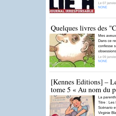
Le 07 janvi
NONE
Quelques livres des "C
Mes aveux,
Dans ce re
confesse s
obsessions
Le 09 janvi
NONE
[Kennes Editions] – L
tome 5 « Au nom du p
La parent
Titre : Les
Scénario e
Virginie Bl