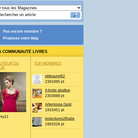
Pas encore membre ?
Proposez votre blog
A COMMUNAUTÉ LIVRES
AUTEUR DU
TOP MEMBRES
UR
ptiteaurel62
2381895 pt
A bride abattue
2303988 pt
Artemissia Gold
1933451 pt
my21
leslectures2thalie
1892026 pt