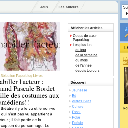
Jeux
Les Auteurs
Afficher les articles
Coups de cœur
Paperblog
Les plus lus
L
du jour
de la semaine
L’
du mois
JO
de l'année
depuis toujours
Sélection Paperblog Livres
biller l'acteur :
Découvrir
uand Pascale Bordet
Jeunesse
aille des costumes aux
Bd
omédiens!!
Autres livres
Culture
théâtre il y a le vu et le non-vu.
Ro
Essai
 qui n’est pas vu appartient à
Polar
cteur ; il fait partie de la
Poésie
rception du personnage. Le