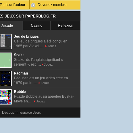
Tout sur l'auteur
Devenez membre
ES JEUX SUR PAPERBLOG.FR
Arcade
Casino
Réflexion
Jeu de briques
Ce jeu de briques a été conçu en
1985 par Alexei......
Jouez
Snake
Snake, de l'anglais signifiant «
serpent », est......
Jouez
Pacman
Pac-Man est un jeu vidéo créé en
1979 par le......
Jouez
Bubble
Puzzle Bobble aussi appelée Bust-a-
Move en......
Jouez
Découvrir l'espace Jeux