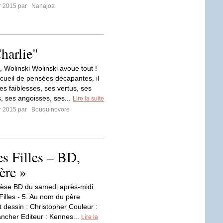
er 2015 par
Nanajoa
harlie"
 Wolinski Wolinski avoue tout !
cueil de pensées décapantes, il
es faiblesses, ses vertus, ses
, ses angoisses, ses...
Lire la suite
er 2015 par
Bouquinovore
es Filles – BD,
ère »
hèse BD du samedi après-midi
 Filles - 5. Au nom du père
t dessin : Christopher Couleur :
ancher Editeur : Kennes...
Lire la