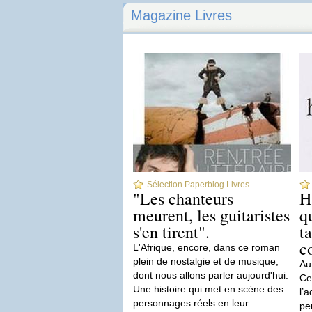
Magazine Livres
Sélection Paperblog Livres
"Les chanteurs
Ha
meurent, les guitaristes
q
s'en tirent".
t
c
L'Afrique, encore, dans ce roman
plein de nostalgie et de musique,
Au 
dont nous allons parler aujourd'hui.
Ce
Une histoire qui met en scène des
l’a
personnages réels en leur
pe