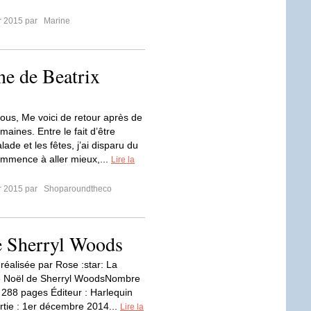
er 2015 par
Marine
ne de Beatrix
tous, Me voici de retour après de
aines. Entre le fait d’être
de et les fêtes, j’ai disparu du
ommence à aller mieux,...
Lire la
er 2015 par
Shoparoundtheco
e Sherryl Woods
réalisée par Rose :star: La
e Noël de Sherryl WoodsNombre
 288 pages Éditeur : Harlequin
rtie : 1er décembre 2014...
Lire la