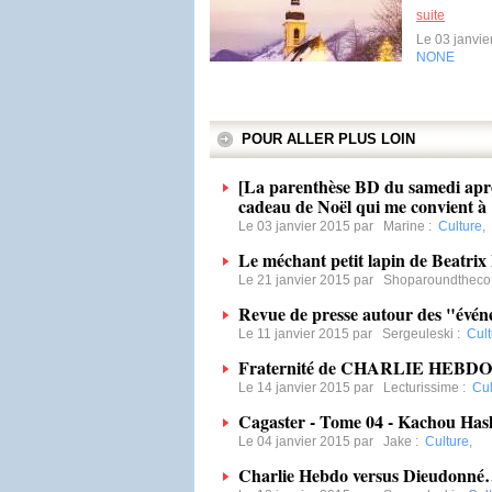
suite
Le 03 janvi
NONE
POUR ALLER PLUS LOIN
[La parenthèse BD du samedi ap
cadeau de Noël qui me convient à
Le 03 janvier 2015 par
Marine
:
Culture
,
Le méchant petit lapin de Beatrix 
Le 21 janvier 2015 par
Shoparoundtheco
Revue de presse autour des "évén
Le 11 janvier 2015 par
Sergeuleski
:
Cult
Fraternité de CHARLIE HEBDO
Le 14 janvier 2015 par
Lecturissime
:
Cul
Cagaster - Tome 04 - Kachou Has
Le 04 janvier 2015 par
Jake
:
Culture
,
Charlie Hebdo versus Dieudonn