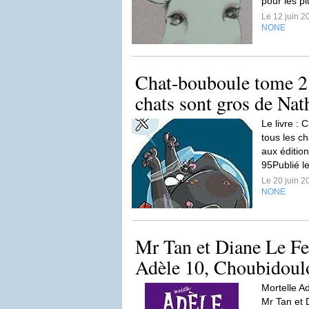
pour les p
Le 12 juin 
NONE
Chat-bouboule tome 2 :
chats sont gros de Nat
Le livre : 
tous les c
aux éditio
95Publié l
Le 20 juin 
NONE
Mr Tan et Diane Le Fe
Adèle 10, Choubidoul
Mortelle A
Mr Tan et D