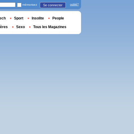
mémorisez
oublié?
Se connecter
ech
Sport
Insolite
People
ières
Sexo
Tous les Magazines