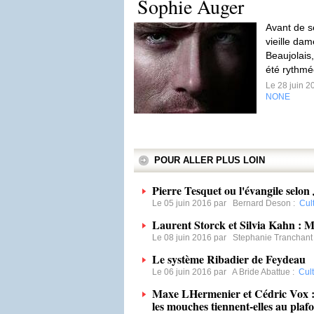
Sophie Auger
Avant de s
vieille dam
Beaujolais,
été rythmé
Le 28 juin 
NONE
POUR ALLER PLUS LOIN
Pierre Tesquet ou l'évangile selon 
Le 05 juin 2016 par
Bernard Deson
:
Cul
Laurent Storck et Silvia Kahn : M
Le 08 juin 2016 par
Stephanie Tranchant
Le système Ribadier de Feydeau
Le 06 juin 2016 par
A Bride Abattue
:
Cul
Maxe LHermenier et Cédric Vox :
les mouches tiennent-elles au plafo