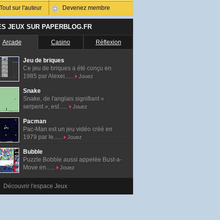
Tout sur l'auteur
Devenez membre
ES JEUX SUR PAPERBLOG.FR
Arcade
Casino
Réflexion
Jeu de briques
Ce jeu de briques a été conçu en
1985 par Alexei......
Jouez
Snake
Snake, de l'anglais signifiant «
serpent », est......
Jouez
Pacman
Pac-Man est un jeu vidéo créé en
1979 par le......
Jouez
Bubble
Puzzle Bobble aussi appelée Bust-a-
Move en......
Jouez
Découvrir l'espace Jeux