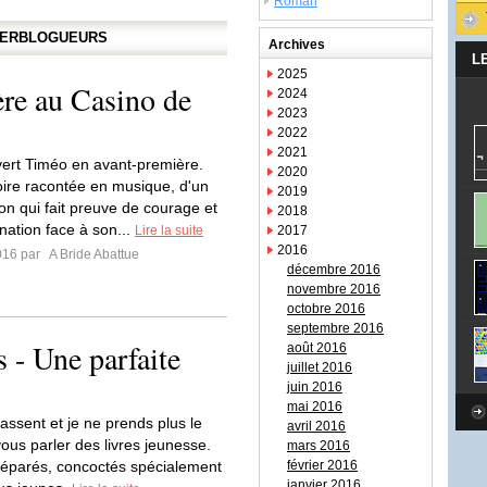
Roman
APERBLOGUEURS
Archives
L
2025
re au Casino de
2024
2023
2022
2021
vert Timéo en avant-première.
2020
toire racontée en musique, d'un
2019
on qui fait preuve de courage et
2018
nation face à son...
Lire la suite
2017
2016
2016 par
A Bride Abattue
décembre 2016
novembre 2016
octobre 2016
septembre 2016
 - Une parfaite
août 2016
juillet 2016
juin 2016
mai 2016
assent et je ne prends plus le
avril 2016
ous parler des livres jeunesse.
mars 2016
éparés, concoctés spécialement
février 2016
janvier 2016