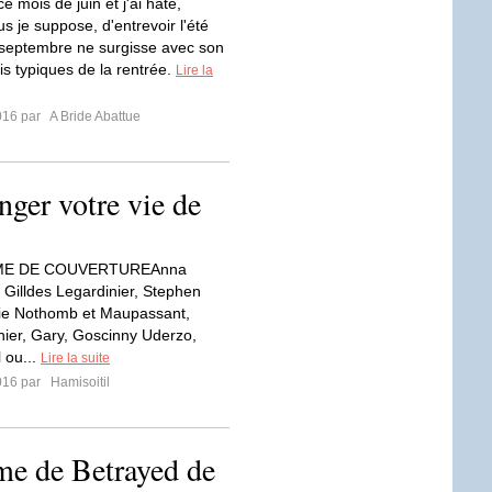
ce mois de juin et j'ai hâte,
 je suppose, d'entrevoir l'été
septembre ne surgisse avec son
is typiques de la rentrée.
Lire la
2016 par
A Bride Abattue
nger votre vie de
ME DE COUVERTUREAnna
 Gilldes Legardinier, Stephen
lie Nothomb et Maupassant,
nier, Gary, Goscinny Uderzo,
 ou...
Lire la suite
2016 par
Hamisoitil
ome de Betrayed de