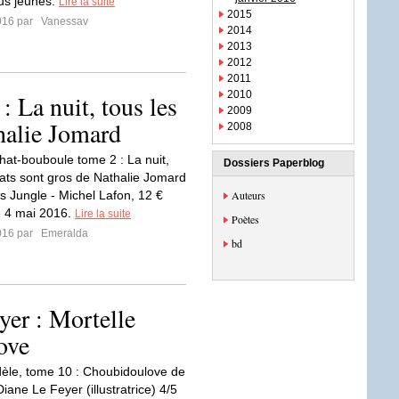
lus jeunes.
Lire la suite
2015
2016 par
Vanessav
2014
2013
2012
2011
2010
 La nuit, tous les
2009
halie Jomard
2008
Chat-bouboule tome 2 : La nuit,
Dossiers Paperblog
hats sont gros de Nathalie Jomard
ns Jungle - Michel Lafon, 12 €
Auteurs
e 4 mai 2016.
Lire la suite
Poètes
2016 par
Emeralda
bd
yer : Mortelle
ove
dèle, tome 10 : Choubidoulove de
iane Le Feyer (illustratrice) 4/5