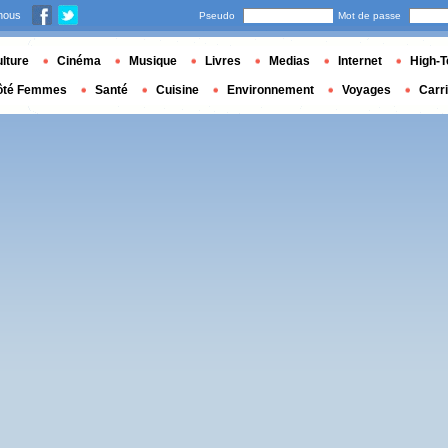
nous
Pseudo
Mot de passe
lture
Cinéma
Musique
Livres
Medias
Internet
High-T
ôté Femmes
Santé
Cuisine
Environnement
Voyages
Carr