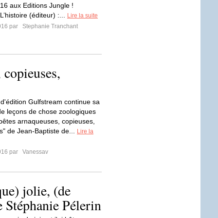
016 aux Editions Jungle !
’histoire (éditeur) :...
Lire la suite
2016 par
Stephanie Tranchant
 copieuses,
d'édition Gulfstream continue sa
 de leçons de chose zoologiques
bêtes arnaqueuses, copieuses,
" de Jean-Baptiste de...
Lire la
2016 par
Vanessav
ue) jolie, (de
e Stéphanie Pélerin