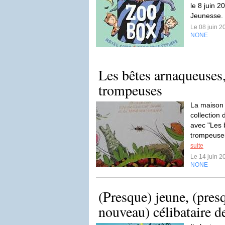
le 8 juin 2
Jeunesse. L
Le 08 juin 
NONE
Les bêtes arnaqueuses,
trompeuses
La maison 
collection
avec "Les 
trompeuses
suite
Le 14 juin 
NONE
(Presque) jeune, (presq
nouveau) célibataire d