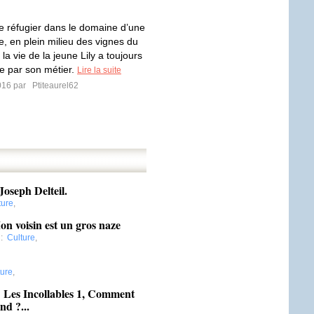
e réfugier dans le domaine d’une
e, en plein milieu des vignes du
 la vie de la jeune Lily a toujours
e par son métier.
Lire la suite
2016 par
Ptiteaurel62
Joseph Delteil.
ture
,
on voisin est un gros naze
:
Culture
,
ture
,
 Les Incollables 1, Comment
nd ?...