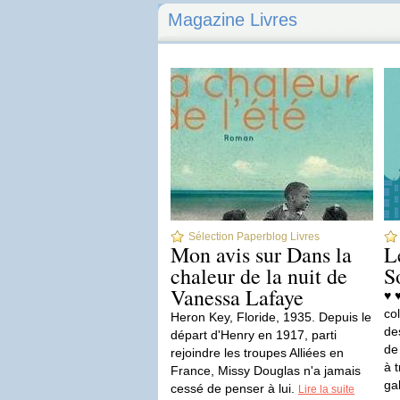
Magazine Livres
Sélection Paperblog Livres
Mon avis sur Dans la
L
chaleur de la nuit de
S
Vanessa Lafaye
♥ 
co
Heron Key, Floride, 1935. Depuis le
de
départ d'Henry en 1917, parti
de
rejoindre les troupes Alliées en
à 
France, Missy Douglas n'a jamais
gal
cessé de penser à lui.
Lire la suite