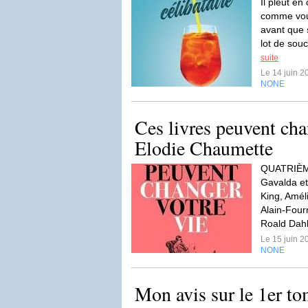
Il pleut en 
comme vous
avant que 
lot de souc
suite
Le 14 juin 
NONE
Ces livres peuvent cha
Elodie Chaumette
QUATRIÈ
Gavalda et
King, Amé
Alain-Four
Roald Dahl
Le 15 juin 
NONE
Mon avis sur le 1er t