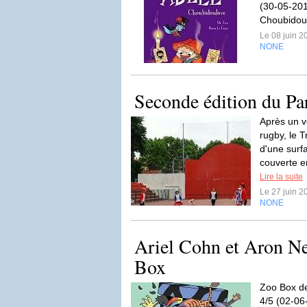
(30-05-201
Choubidou
Le 08 juin 
NONE
Seconde édition du Pa
Après un ve
rugby, le T
d'une surf
couverte e
Lire la suite
Le 27 juin 
NONE
Ariel Cohn et Aron Ne
Box
Zoo Box de
4/5 (02-06