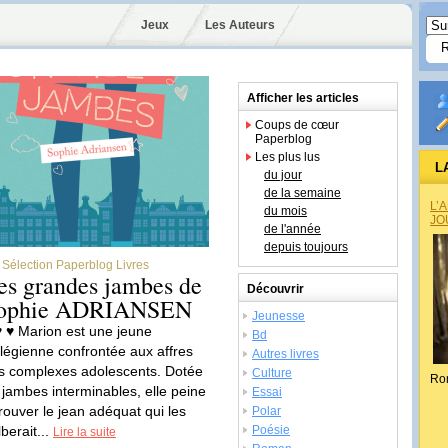
Jeux
Les Auteurs
Afficher les articles
Coups de cœur
Paperblog
Les plus lus
L
du jour
de la semaine
L’
du mois
JO
de l'année
depuis toujours
Sélection Paperblog Livres
es grandes jambes de
Découvrir
ophie ADRIANSEN
Jeunesse
♥ ♥ Marion est une jeune
Bd
llégienne confrontée aux affres
Autres livres
s complexes adolescents. Dotée
Culture
Ro
 jambes interminables, elle peine
Essai
trouver le jean adéquat qui les
Polar
berait...
Poésie
Lire la suite