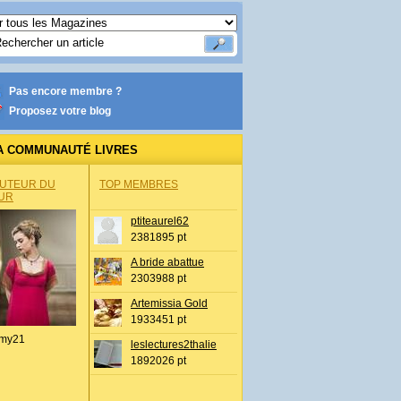
Pas encore membre ?
Proposez votre blog
A COMMUNAUTÉ LIVRES
AUTEUR DU
TOP MEMBRES
UR
ptiteaurel62
2381895 pt
A bride abattue
2303988 pt
Artemissia Gold
1933451 pt
my21
leslectures2thalie
1892026 pt