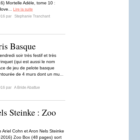
6) Mortelle Adèle, tome 10 :
love...
Lire la suite
2016 par
Stephanie Tranchant
ris Basque
ndredi soir très festif et très
rinquet (qui est aussi le nom
ace de jeu de pelote basque
ntourée de 4 murs dont un mu...
2016 par
A Bride Abattue
ls Steinke : Zoo
 Ariel Cohn et Aron Nels Steinke
-2016) Zoo Box (48 pages) sort