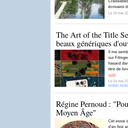
Craissatie
écrivains d
Le 16 mai 2
The Art of the Title S
beaux génériques d'ouv
Il me semb
sur Filmge
hasard dan
titre de liv
suite
Le 04 mai 2
NONE
NON
,
Régine Pernoud : "Pour
Moyen Âge"
Cet essai
d'en finir