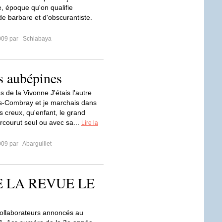
 époque qu'on qualifie
de barbare et d'obscurantiste.
009 par
Schlabaya
s aubépines
 de la Vivonne J'étais l'autre
iers-Combray et je marchais dans
s creux, qu'enfant, le grand
arcourut seul ou avec sa...
Lire la
009 par
Abarguillet
E LA REVUE LE
collaborateurs annoncés au