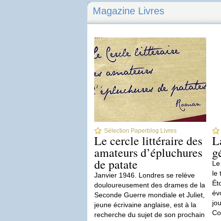
Magazine Livres
Sélection Paperblog Livres
Le cercle littéraire des
L
amateurs d’épluchures
g
de patate
Le
le 
Janvier 1946. Londres se relève
Ét
douloureusement des drames de la
év
Seconde Guerre mondiale et Juliet,
jo
jeune écrivaine anglaise, est à la
Co
recherche du sujet de son prochain