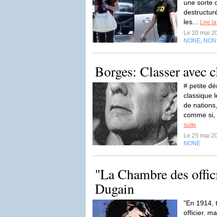
une sorte 
destructur
les...
Lire la
Le 20 mai 2
NONE
NON
,
Borges: Classer avec c
# petite d
classique l
de nations,
comme si, 
suite
Le 25 mai 2
NONE
"La Chambre des offic
Dugain
"En 1914, t
officier. m