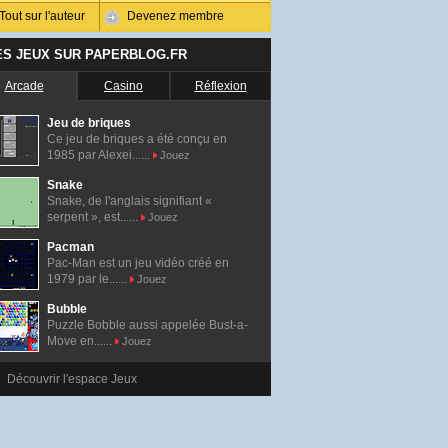
Tout sur l'auteur
Devenez membre
ES JEUX SUR PAPERBLOG.FR
Arcade
Casino
Réflexion
Jeu de briques
Ce jeu de briques a été conçu en
1985 par Alexei......
Jouez
Snake
Snake, de l'anglais signifiant «
serpent », est......
Jouez
Pacman
Pac-Man est un jeu vidéo créé en
1979 par le......
Jouez
Bubble
Puzzle Bobble aussi appelée Bust-a-
Move en......
Jouez
Découvrir l'espace Jeux