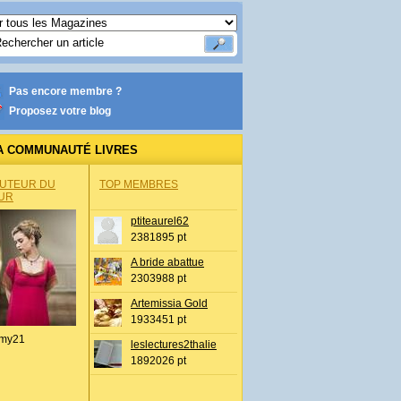
Pas encore membre ?
Proposez votre blog
A COMMUNAUTÉ LIVRES
AUTEUR DU
TOP MEMBRES
UR
ptiteaurel62
2381895 pt
A bride abattue
2303988 pt
Artemissia Gold
1933451 pt
my21
leslectures2thalie
1892026 pt