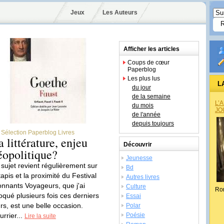
Jeux
Les Auteurs
Afficher les articles
Coups de cœur
Paperblog
Les plus lus
L
du jour
de la semaine
L’
du mois
JO
de l'année
depuis toujours
Sélection Paperblog Livres
a littérature, enjeu
Découvrir
éopolitique?
Jeunesse
 sujet revient régulièrement sur
Bd
tapis et la proximité du Festival
Autres livres
onnants Voyageurs, que j'ai
Culture
Ro
oqué plusieurs fois ces derniers
Essai
urs, est une belle occasion.
Polar
urrier...
Poésie
Lire la suite