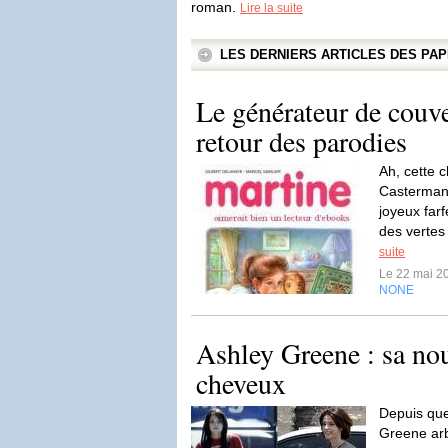
roman.
Lire la suite
LES DERNIERS ARTICLES DES P
Le générateur de couve
retour des parodies
Ah, cette c
Casterman 
joyeux farf
des vertes
suite
Le 22 mai 2
NONE
Ashley Greene : sa no
cheveux
Depuis que
Greene arb