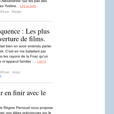
d.Alexandrine"Sur les pas des
es Yveline...
Lire la suite
009 par
Mango
equence : Les plus
erture de films.
lait bien en avoir entendu parler
ek. C'est en me baladant par
s les rayons de la Fnac qu'un
re m'apparut familier :...
Lire la
009 par
Jango
E
 en finir avec le
 de Régine Pernoud nous propose
 avec nos idées préconçues sur le