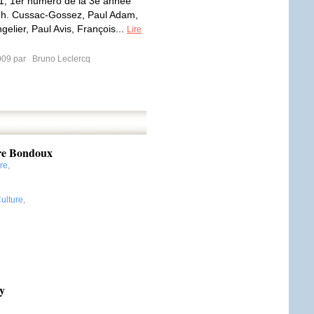
21, 1er numéro de la 3e année
h. Cussac-Gossez, Paul Adam,
elier, Paul Avis, François...
Lire
009 par
Bruno Leclercq
ure Bondoux
re
,
ulture
,
y