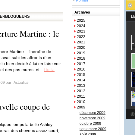
Roman
Archives
APERBLOGUEURS
L
2025
2024
rture Martine : le
2023
2022
2021
2020
hère Martine... l'héroïne de
2019
avait subi les affronts d'un
2018
elu bien décidé à lui en faire voir
2017
 et des pas mures, et...
2016
Lire la
2015
2014
009 par
Actualitté
2013
2012
2011
2010
uvelle coupe de
2009
décembre 2009
novembre 2009
octobre 2009
lques temps la belle Ashley
septembre 2009
orait des cheveux assez court,
août 2009