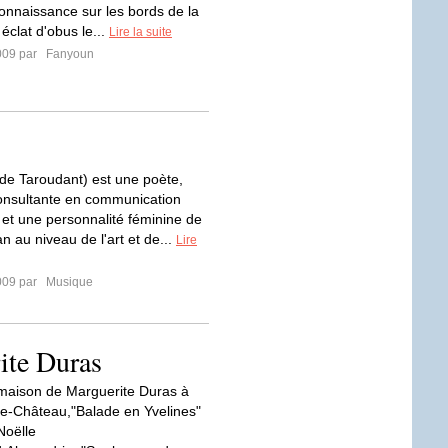
onnaissance sur les bords de la
éclat d'obus le...
Lire la suite
009 par
Fanyoun
e de Taroudant) est une poète,
consultante en communication
et une personnalité féminine de
n au niveau de l'art et de...
Lire
009 par
Musique
ite Duras
a maison de Marguerite Duras à
e-Château,"Balade en Yvelines"
Noëlle