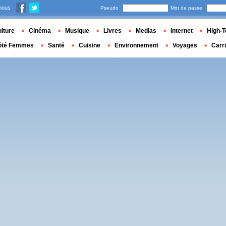
nous
Pseudo
Mot de passe
lture
Cinéma
Musique
Livres
Medias
Internet
High-T
ôté Femmes
Santé
Cuisine
Environnement
Voyages
Carr