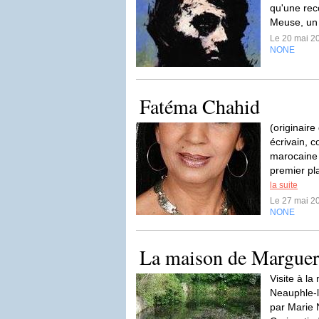
qu'une rec
Meuse, un 
Le 20 mai 2
NONE
Fatéma Chahid
(originair
écrivain, 
marocaine 
premier pla
la suite
Le 27 mai 2
NONE
La maison de Marguer
Visite à l
Neauphle-l
par Marie 