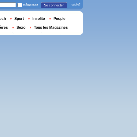
mémorisez
oublié?
Se connecter
ech
Sport
Insolite
People
ières
Sexo
Tous les Magazines