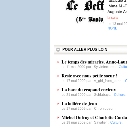
fascicule 
:Mme M.-T
Auguste Ang
la suite
Le 13 mai 2
NONE
POUR ALLER PLUS LOIN
Le temps des miracles, Anne-La
Le 11 mai 2009 par
Sylvielectures
:
Cultu
Reste avec nous petite soeur !
Le 17 mai 2009 par
A_girl_from_earth
:
C
La bave du crapaud envieux
Le 21 mai 2009 par
Schlabaya
:
Culture
,
La laitière de Jean
Le 17 mai 2009 par
Chroniqueur
:
Michel Onfray et Charlotte Corda
Le 19 mai 2009 par
Savatier
:
Culture
,