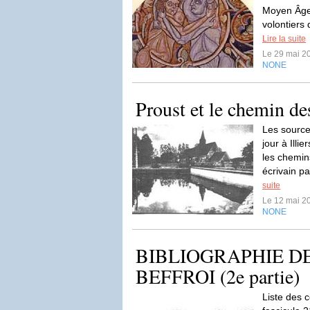
Moyen Âge,
volontiers 
Lire la suite
Le 29 mai 2
NONE
Proust et le chemin de
Les sources
jour à Ill
les chemin
écrivain p
suite
Le 12 mai 2
NONE
BIBLIOGRAPHIE D
BEFFROI (2e partie)
Liste des 