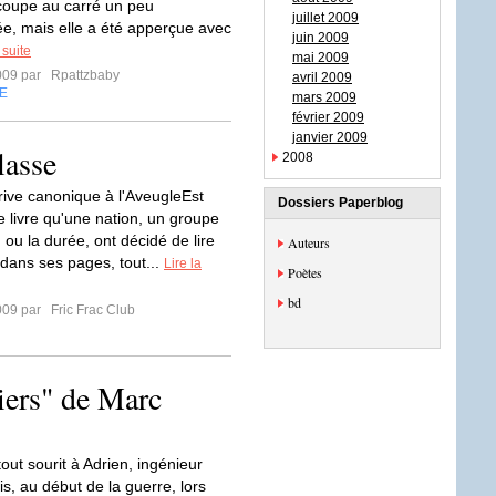
coupe au carré un peu
juillet 2009
ée, mais elle a été apperçue avec
juin 2009
 suite
mai 2009
009 par
Rpattzbaby
avril 2009
E
mars 2009
février 2009
janvier 2009
lasse
2008
érive canonique à l'AveugleEst
Dossiers Paperblog
e livre qu'une nation, un groupe
 ou la durée, ont décidé de lire
Auteurs
dans ses pages, tout...
Lire la
Poètes
bd
009 par
Fric Frac Club
iers" de Marc
out sourit à Adrien, ingénieur
ais, au début de la guerre, lors