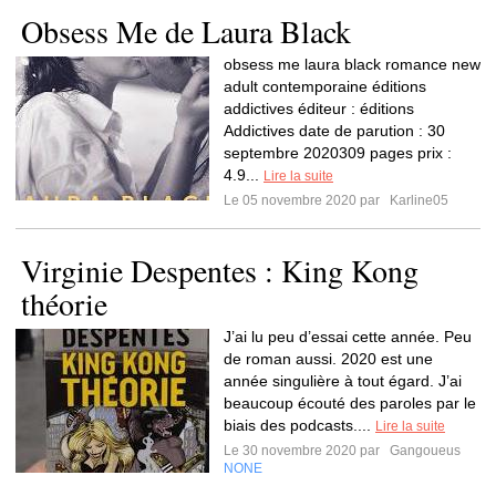
Obsess Me de Laura Black
obsess me laura black romance new
adult contemporaine éditions
addictives éditeur : éditions
Addictives date de parution : 30
septembre 2020309 pages prix :
4.9...
Lire la suite
Le 05 novembre 2020 par
Karline05
Virginie Despentes : King Kong
théorie
J’ai lu peu d’essai cette année. Peu
de roman aussi. 2020 est une
année singulière à tout égard. J’ai
beaucoup écouté des paroles par le
biais des podcasts....
Lire la suite
Le 30 novembre 2020 par
Gangoueus
NONE