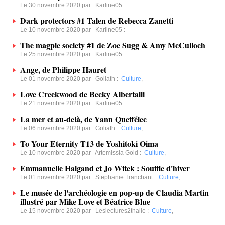
Le 30 novembre 2020 par
Karline05
:
Dark protectors #1 Talen de Rebecca Zanetti
Le 10 novembre 2020 par
Karline05
:
The magpie society #1 de Zoe Sugg & Amy McCulloch
Le 25 novembre 2020 par
Karline05
:
Ange, de Philippe Hauret
Le 01 novembre 2020 par
Goliath
:
Culture
,
Love Creekwood de Becky Albertalli
Le 21 novembre 2020 par
Karline05
:
La mer et au-delà, de Yann Queffélec
Le 06 novembre 2020 par
Goliath
:
Culture
,
To Your Eternity T13 de Yoshitoki Oima
Le 10 novembre 2020 par
Artemissia Gold
:
Culture
,
Emmanuelle Halgand et Jo Witek : Souffle d'hiver
Le 01 novembre 2020 par
Stephanie Tranchant
:
Culture
,
Le musée de l'archéologie en pop-up de Claudia Martin
illustré par Mike Love et Béatrice Blue
Le 15 novembre 2020 par
Leslectures2thalie
:
Culture
,