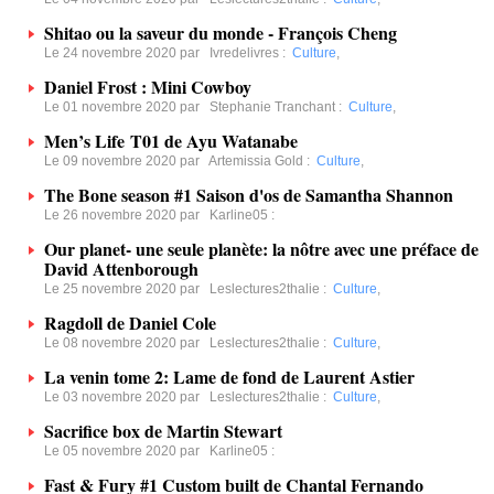
Shitao ou la saveur du monde - François Cheng
Le 24 novembre 2020 par
Ivredelivres
:
Culture
,
Daniel Frost : Mini Cowboy
Le 01 novembre 2020 par
Stephanie Tranchant
:
Culture
,
Men’s Life T01 de Ayu Watanabe
Le 09 novembre 2020 par
Artemissia Gold
:
Culture
,
The Bone season #1 Saison d'os de Samantha Shannon
Le 26 novembre 2020 par
Karline05
:
Our planet- une seule planète: la nôtre avec une préface de
David Attenborough
Le 25 novembre 2020 par
Leslectures2thalie
:
Culture
,
Ragdoll de Daniel Cole
Le 08 novembre 2020 par
Leslectures2thalie
:
Culture
,
La venin tome 2: Lame de fond de Laurent Astier
Le 03 novembre 2020 par
Leslectures2thalie
:
Culture
,
Sacrifice box de Martin Stewart
Le 05 novembre 2020 par
Karline05
:
Fast & Fury #1 Custom built de Chantal Fernando