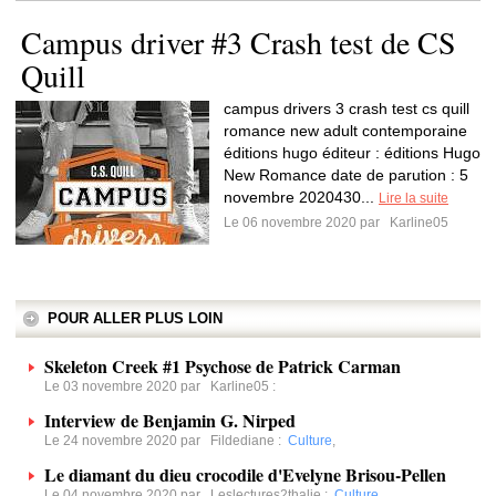
Campus driver #3 Crash test de CS
Quill
campus drivers 3 crash test cs quill
romance new adult contemporaine
éditions hugo éditeur : éditions Hugo
New Romance date de parution : 5
novembre 2020430...
Lire la suite
Le 06 novembre 2020 par
Karline05
POUR ALLER PLUS LOIN
Skeleton Creek #1 Psychose de Patrick Carman
Le 03 novembre 2020 par
Karline05
:
Interview de Benjamin G. Nirped
Le 24 novembre 2020 par
Fildediane
:
Culture
,
Le diamant du dieu crocodile d'Evelyne Brisou-Pellen
Le 04 novembre 2020 par
Leslectures2thalie
:
Culture
,