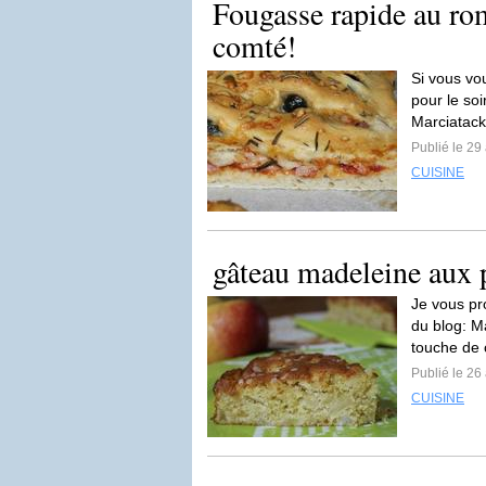
Fougasse rapide au rom
comté!
Si vous vo
pour le soi
Marciatack
Publié le 29 
CUISINE
gâteau madeleine au
Je vous pr
du blog: M
touche de c
Publié le 26 
CUISINE