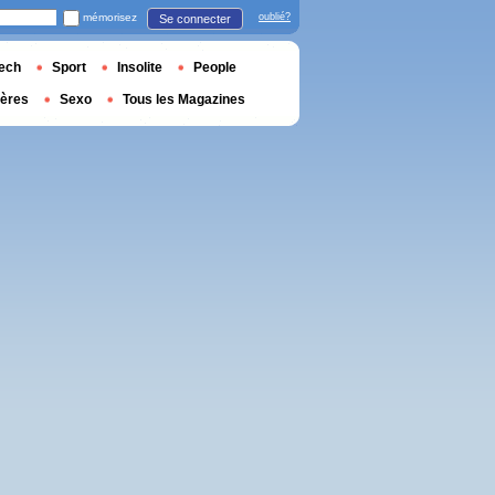
mémorisez
oublié?
Se connecter
ech
Sport
Insolite
People
ières
Sexo
Tous les Magazines