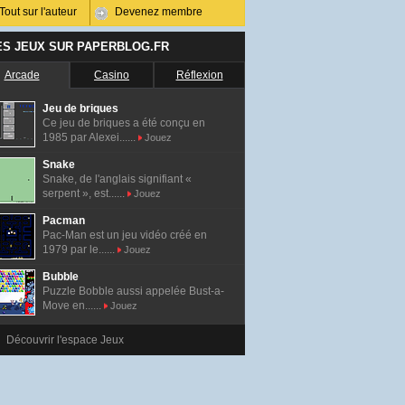
Tout sur l'auteur
Devenez membre
ES JEUX SUR PAPERBLOG.FR
Arcade
Casino
Réflexion
Jeu de briques
Ce jeu de briques a été conçu en
1985 par Alexei......
Jouez
Snake
Snake, de l'anglais signifiant «
serpent », est......
Jouez
Pacman
Pac-Man est un jeu vidéo créé en
1979 par le......
Jouez
Bubble
Puzzle Bobble aussi appelée Bust-a-
Move en......
Jouez
Découvrir l'espace Jeux