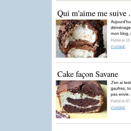
Qui m'aime me suive ..
Aujourd'hu
déménage e
mon blog, 
Publié le 10
CUISINE
Cake façon Savane
J'en ai tes
gaufres, to
pas envie.
Publié le 07
CUISINE