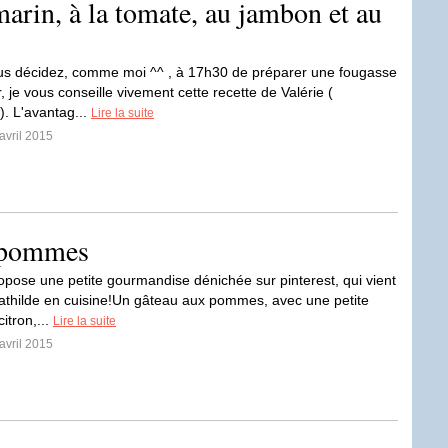
arin, à la tomate, au jambon et au
us décidez, comme moi ^^ , à 17h30 de préparer une fougasse
r, je vous conseille vivement cette recette de Valérie (
). L'avantag...
Lire la suite
avril 2015
x pommes
opose une petite gourmandise dénichée sur pinterest, qui vient
athilde en cuisine!Un gâteau aux pommes, avec une petite
itron,...
Lire la suite
avril 2015