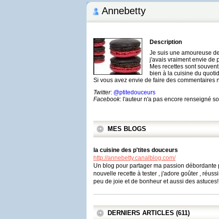
Annebetty
Description
Je suis une amoureuse de l
j'avais vraiment envie de 
Mes recettes sont souvent 
bien à la cuisine du quotid
Si vous avez envie de faire des commentaires n
Twitter
:
@ptitedouceurs
Facebook
: l'auteur n'a pas encore renseigné 
MES BLOGS
la cuisine des p'tites douceurs
http://annebetty.canalblog.com/
Un blog pour partager ma passion débordante p
nouvelle recette à tester , j'adore goûter , réus
peu de joie et de bonheur et aussi des astuces!
DERNIERS ARTICLES (611)