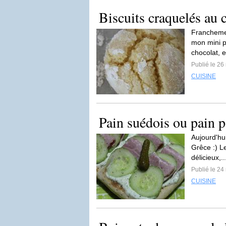
Biscuits craquelés au 
Franchemen
mon mini p
chocolat, et
Publié le 26
CUISINE
Pain suédois ou pain po
Aujourd'hu
Grêce :) Le
délicieux,.
Publié le 24
CUISINE