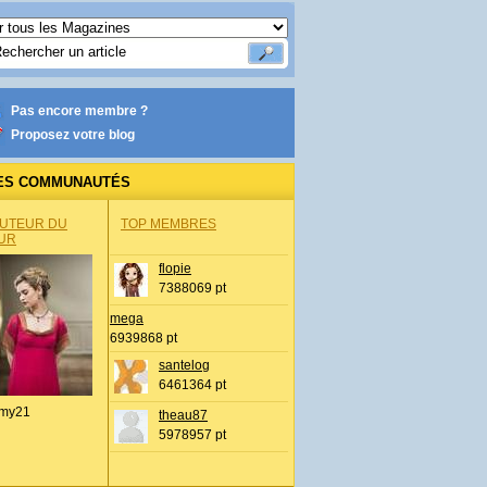
Pas encore membre ?
Proposez votre blog
ES COMMUNAUTÉS
AUTEUR DU
TOP MEMBRES
UR
flopie
7388069 pt
mega
6939868 pt
santelog
6461364 pt
my21
theau87
5978957 pt