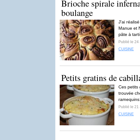
Brioche spirale inferna
boulange
J'ai réalis
Manue et N
pâte à tarti
Publié le 24 
CUISINE
Petits gratins de cabil
Ces petits 
trouvée ch
ramequins:
Publié le 21 
CUISINE