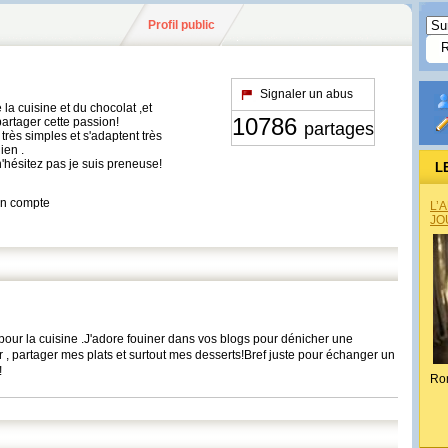
Profil public
Signaler un abus
a cuisine et du chocolat ,et
10786
partager cette passion!
partages
très simples et s'adaptent très
ien .
'hésitez pas je suis preneuse!
L
son compte
L’
JO
our la cuisine .J'adore fouiner dans vos blogs pour dénicher une
sir , partager mes plats et surtout mes desserts!Bref juste pour échanger un
!
Ro