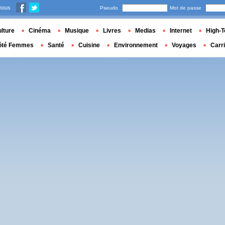
nous
Pseudo
Mot de passe
lture
Cinéma
Musique
Livres
Medias
Internet
High-T
ôté Femmes
Santé
Cuisine
Environnement
Voyages
Carr