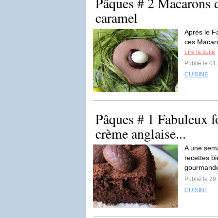
Pâques # 2 Macarons d
caramel
Après le F
ces Macaro
Lire la suite
Publié le 01 
CUISINE
Pâques # 1 Fabuleux fo
crème anglaise...
A une sema
recettes b
gourmandes
Publié le 29
CUISINE