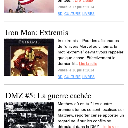
en tête...
Lire la suite
Publié le 17 juillet 2014
BD
,
CULTURE
,
LIVRES
Iron Man: Extremis
In extremis ...Pour les aficionados
de l’univers Marvel au cinéma, le
mot "extremis" devrait vous rappeler
quelque chose. Effectivement le
dernier fil...
Lire la suite
Publié le 16 juillet 2014
BD
,
CULTURE
,
LIVRES
DMZ #5: La guerre cachée
Matthew où es-tu ?Les quatre
premiers tomes se sont focalisés sur
Matthew, reporter censé apporter un
regard neuf sur les conflits se
déroulant dans la DMZ.
Lire la suite