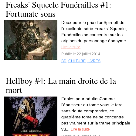
Freaks' Squeele Funérailles #1:
Fortunate sons
Deux pour le prix d'unSpin-off de
l'excellente série Freaks' Squeele,
Funérailles se concentre sur les
origines du personnage éponyme.
Lire la suite
Publié le 22 juillet 2014
BD
,
CULTURE
,
LIVRES
Hellboy #4: La main droite de la
mort
Fables pour adultesComme
l’épaisseur du tome vous le fera
sans doute comprendre, ce
quatrième tome ne se concentre
pas vraiment sur la trame principale
vu...
Lire la suite