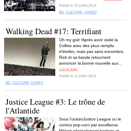
Publié le 15 juillet 2014
BD
,
CULTURE
,
LIVRES
Walking Dead #17: Terrifiant
Oh my god !Après avoir visité la
Colline avec des yeux remplis
d’étoiles, mais pas sans encombre,
Rick et sa bande retournent
annoncer la bonne nouvelle aux...
Lire la suite
Publié le 11 juillet 2014
BD
,
CULTURE
,
LIVRES
Justice League #3: Le trône de
l'Atlantide
Sous l'océanJustice League ou le
comics pop-corn par excellence.
Mêlant généralement bastons et