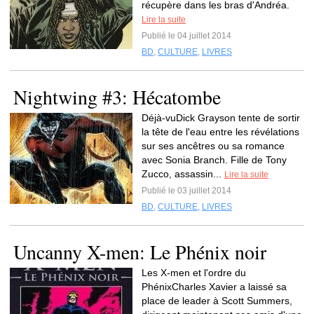
récupère dans les bras d'Andréa.
Lire la suite
Publié le 04 juillet 2014
BD
,
CULTURE
,
LIVRES
Nightwing #3: Hécatombe
Déjà-vuDick Grayson tente de sortir
la tête de l'eau entre les révélations
sur ses ancêtres ou sa romance
avec Sonia Branch. Fille de Tony
Zucco, assassin...
Lire la suite
Publié le 03 juillet 2014
BD
,
CULTURE
,
LIVRES
Uncanny X-men: Le Phénix noir
Les X-men et l'ordre du
PhénixCharles Xavier a laissé sa
place de leader à Scott Summers,