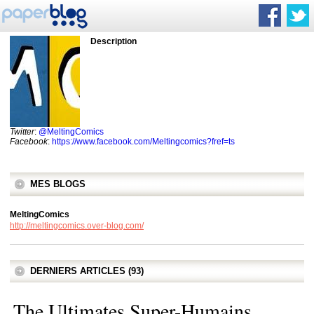
Description
Twitter
:
@MeltingComics
Facebook
:
https://www.facebook.com/Meltingcomics?fref=ts
MES BLOGS
MeltingComics
http://meltingcomics.over-blog.com/
DERNIERS ARTICLES (93)
The Ultimates Super-Humains