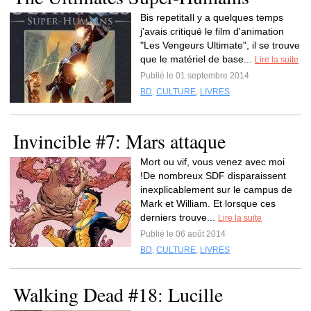
Bis repetitaIl y a quelques temps
j'avais critiqué le film d'animation
"Les Vengeurs Ultimate", il se trouve
que le matériel de base...
Lire la suite
Publié le 01 septembre 2014
BD
,
CULTURE
,
LIVRES
Invincible #7: Mars attaque
Mort ou vif, vous venez avec moi
!De nombreux SDF disparaissent
inexplicablement sur le campus de
Mark et William. Et lorsque ces
derniers trouve...
Lire la suite
Publié le 06 août 2014
BD
,
CULTURE
,
LIVRES
Walking Dead #18: Lucille