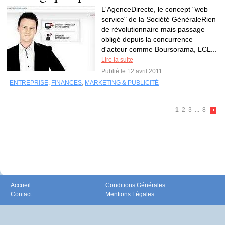
L'AgenceDirecte, le concept "web
service" de la Société GénéraleRien
de révolutionnaire mais passage
obligé depuis la concurrence
d'acteur comme Boursorama, LCL...
Lire la suite
Publié le 12 avril 2011
ENTREPRISE
,
FINANCES
,
MARKETING & PUBLICITÉ
1
2
3
...
8
Accueil
Conditions Générales
Contact
Mentions Légales