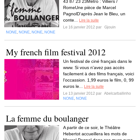
43 87 23 23Métro : Villiers /
RomeUne pièce de Marcel
PagnolD’après Jean le Bleu, un
conte...
Lire la suite
Le 16 janvier 2012 par
Gjouin
NONE
NONE
NONE
NONE
,
,
,
My french film festival 2012
Un festival de ciné français dans le
www. Si vous n'avez pas accès
facilement à des films français, voici
l'occassion. 1,99 euros le film, 0, 99
euros le...
Lire la suite
Le 13 janvier 2012 par
Abelcarballinho
NONE
NONE
,
La femme du boulanger
A partir de ce soir, le Théâtre
Hebertot accueillera les mots de