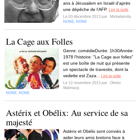
ans à Jérusalem en Israël d’après
une dépêche de l’AFP.
Lire la suite
Le 03 décembre 2013 par
Mickabenda
NONE
NONE
,
La Cage aux Folles
Genre: comédieDurée: 1h30Année:
1978 l'histoire: "La Cage aux folles"
est une boîte de nuit qui présente
un spectacle de travestis, dont la
vedette est Zaza...
Lire la suite
Le 12 novembre 2013 par
Olivier
Walmacq
NONE
NONE
,
Astérix et Obélix: Au service de sa
majesté
Astérix et Obélix sont conviés à
aider leurs amis bretons face à