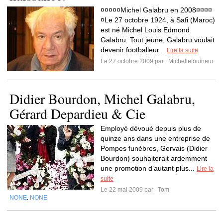
¤¤¤¤¤Michel Galabru en 2008¤¤¤¤
¤Le 27 octobre 1924, à Safi (Maroc)
est né Michel Louis Edmond
Galabru. Tout jeune, Galabru voulait
devenir footballeur...
Lire la suite
Le 27 octobre 2009 par
Michellefouineur
Didier Bourdon, Michel Galabru,
Gérard Depardieu & Cie
Employé dévoué depuis plus de
quinze ans dans une entreprise de
Pompes funèbres, Gervais (Didier
Bourdon) souhaiterait ardemment
une promotion d’autant plus...
Lire la
suite
Le 22 mai 2009 par
Tom
NONE
NONE
,