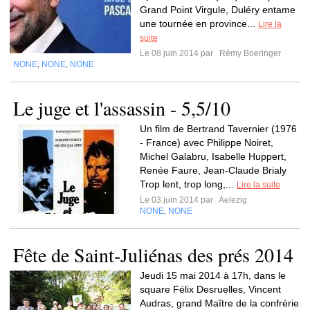
Grand Point Virgule, Duléry entame
une tournée en province...
Lire la
suite
Le 08 juin 2014 par
Rémy Boeringer
NONE
NONE
NONE
,
,
Le juge et l'assassin - 5,5/10
Un film de Bertrand Tavernier (1976
- France) avec Philippe Noiret,
Michel Galabru, Isabelle Huppert,
Renée Faure, Jean-Claude Brialy
Trop lent, trop long,...
Lire la suite
Le 03 juin 2014 par
Aelezig
NONE
NONE
,
Fête de Saint-Juliénas des prés 2014
Jeudi 15 mai 2014 à 17h, dans le
square Félix Desruelles, Vincent
Audras, grand Maître de la confrérie