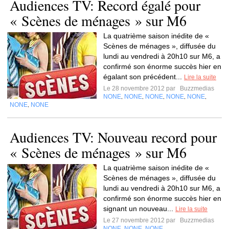
Audiences TV: Record égalé pour
« Scènes de ménages » sur M6
La quatrième saison inédite de «
Scènes de ménages », diffusée du
lundi au vendredi à 20h10 sur M6, a
confirmé son énorme succès hier en
égalant son précédent...
Lire la suite
Le 28 novembre 2012 par
Buzzmedias
NONE
NONE
NONE
NONE
NONE
,
,
,
,
,
NONE
NONE
,
Audiences TV: Nouveau record pour
« Scènes de ménages » sur M6
La quatrième saison inédite de «
Scènes de ménages », diffusée du
lundi au vendredi à 20h10 sur M6, a
confirmé son énorme succès hier en
signant un nouveau...
Lire la suite
Le 27 novembre 2012 par
Buzzmedias
NONE
NONE
NONE
,
,