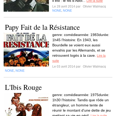
il est : le fils d'Adol...
Lire la suite
Le 28 avril 2014 par
Olivier Walmacq
NONE
NONE
,
Papy Fait de la Résistance
genre: comédieannée: 1983durée:
1h45 l'histoire: En 1943, les
Bourdelle se voient eux aussi
envahis par les Allemands, et se
retrouvent logés à la cave.
Lire la
suite
Le 03 avril 2014 par
Olivier Walmacq
NONE
NONE
,
L'Ibis Rouge
genre: comédieannée: 1975durée:
1h30 l'histoire: Tandis que rôde un
étrangleur, un homme tente de
réunir le montant d'une dette de jeu
mettant sa vie en péril.
Lire la suite