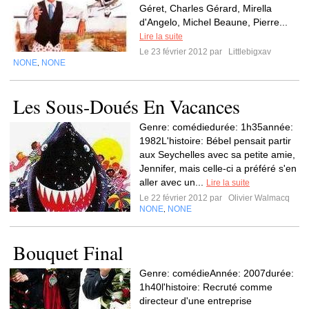
Géret, Charles Gérard, Mirella
d'Angelo, Michel Beaune, Pierre...
Lire la suite
Le 23 février 2012 par
Littlebigxav
NONE
NONE
,
Les Sous-Doués En Vacances
Genre: comédiedurée: 1h35année:
1982L'histoire: Bébel pensait partir
aux Seychelles avec sa petite amie,
Jennifer, mais celle-ci a préféré s'en
aller avec un...
Lire la suite
Le 22 février 2012 par
Olivier Walmacq
NONE
NONE
,
Bouquet Final
Genre: comédieAnnée: 2007durée:
1h40l'histoire: Recruté comme
directeur d'une entreprise