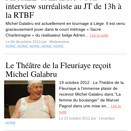
interview surréaliste au JT de 13h à
la RTBF
Michel Galabru est actuellement en tournage à Liège. Il est venu
gracieusement jouer dans le court métrage « Sacré
Charlemagne » du réalisateur belge Adrien...
Lire la suite
Le 06 décembre 2013 par
Misteremma
NONE
NONE
NONE
NONE
NONE
,
,
,
,
Le Théâtre de la Fleuriaye reçoit
Michel Galabru
19 octobre 2012 : Le Théâtre de la
Fleuriaye a l'immense plaisir de
recevoir Michel Galabru dans "La
femme du boulanger" de Marcel
Pagnol dans une mise en...
Lire la
suite
Le 24 octobre 2012 par
Lenantais
NONE