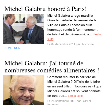
Michel Galabru honoré à Paris!
Michel Galabru a reçu mardi la
Grande médaille de vermeil de la
Ville de Paris à l'occasion d'un
hommage rendu à "un monument
de talent et de générosité, à...
Lire la
suite
Le 07 décembre 2011 par
Michcine
NONE
NONE
,
Michel Galabru: j'ai tourné de
nombreuses comédies alimentaires !
Comment résumer la carrière de
Michel Galabru ? Difficile de le faire
en un seul billet... Toujours est-il que
Michel Galabru est souvent connoté
en tant que...
Lire la suite
Le 28 septembre 2011 par
Olivier
Walmacq