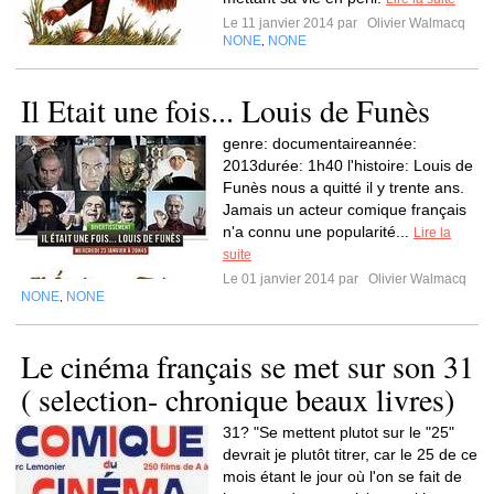
Le 11 janvier 2014 par
Olivier Walmacq
NONE
NONE
,
Il Etait une fois... Louis de Funès
genre: documentaireannée:
2013durée: 1h40 l'histoire: Louis de
Funès nous a quitté il y trente ans.
Jamais un acteur comique français
n'a connu une popularité...
Lire la
suite
Le 01 janvier 2014 par
Olivier Walmacq
NONE
NONE
,
Le cinéma français se met sur son 31
( selection- chronique beaux livres)
31? "Se mettent plutot sur le "25"
devrait je plutôt titrer, car le 25 de ce
mois étant le jour où l'on se fait de