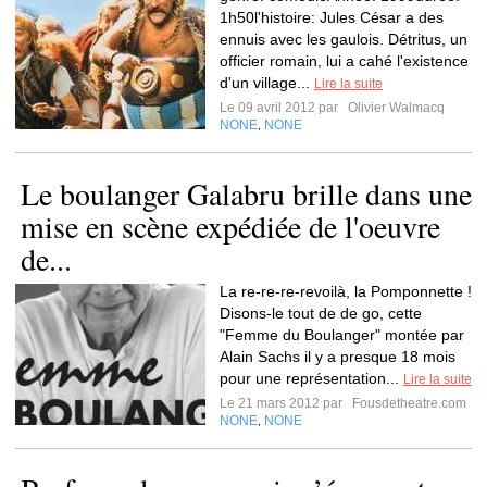
1h50l'histoire: Jules César a des
ennuis avec les gaulois. Détritus, un
officier romain, lui a cahé l'existence
d'un village...
Lire la suite
Le 09 avril 2012 par
Olivier Walmacq
NONE
NONE
,
Le boulanger Galabru brille dans une
mise en scène expédiée de l'oeuvre
de...
La re-re-re-revoilà, la Pomponnette !
Disons-le tout de de go, cette
"Femme du Boulanger" montée par
Alain Sachs il y a presque 18 mois
pour une représentation...
Lire la suite
Le 21 mars 2012 par
Fousdetheatre.com
NONE
NONE
,