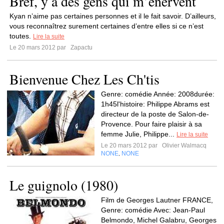
Bref, y a des gens qui m’énervent
Kyan n’aime pas certaines personnes et il le fait savoir. D’ailleurs,
vous reconnaîtrez surement certaines d’entre elles si ce n’est
toutes.
Lire la suite
Le 20 mars 2012 par
Zapactu
Bienvenue Chez Les Ch'tis
Genre: comédie Année: 2008durée:
1h45l'histoire: Philippe Abrams est
directeur de la poste de Salon-de-
Provence. Pour faire plaisir à sa
femme Julie, Philippe...
Lire la suite
Le 20 mars 2012 par
Olivier Walmacq
NONE
NONE
,
Le guignolo (1980)
Film de Georges Lautner FRANCE,
Genre: comédie Avec: Jean-Paul
Belmondo, Michel Galabru, Georges