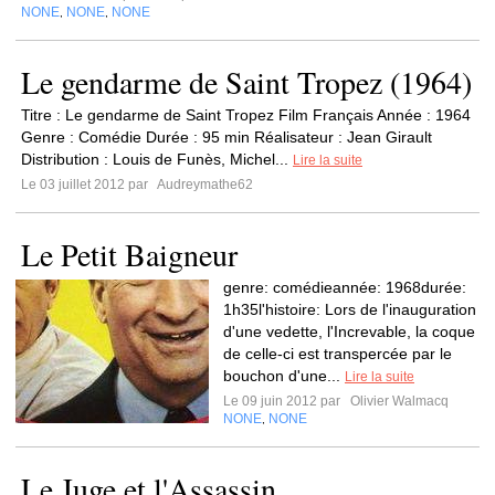
NONE
NONE
NONE
,
,
Le gendarme de Saint Tropez (1964)
Titre : Le gendarme de Saint Tropez Film Français Année : 1964
Genre : Comédie Durée : 95 min Réalisateur : Jean Girault
Distribution : Louis de Funès, Michel...
Lire la suite
Le 03 juillet 2012 par
Audreymathe62
Le Petit Baigneur
genre: comédieannée: 1968durée:
1h35l'histoire: Lors de l'inauguration
d'une vedette, l'Increvable, la coque
de celle-ci est transpercée par le
bouchon d'une...
Lire la suite
Le 09 juin 2012 par
Olivier Walmacq
NONE
NONE
,
Le Juge et l'Assassin