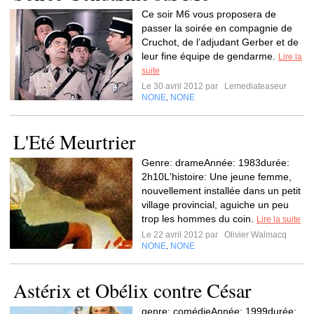
Ce soir M6 vous proposera de
passer la soirée en compagnie de
Cruchot, de l’adjudant Gerber et de
leur fine équipe de gendarme.
Lire la
suite
Le 30 avril 2012 par
Lemediateaseur
NONE
NONE
,
L'Eté Meurtrier
Genre: drameAnnée: 1983durée:
2h10L'histoire: Une jeune femme,
nouvellement installée dans un petit
village provincial, aguiche un peu
trop les hommes du coin.
Lire la suite
Le 22 avril 2012 par
Olivier Walmacq
NONE
NONE
,
Astérix et Obélix contre César
genre: comédieAnnée: 1999durée: