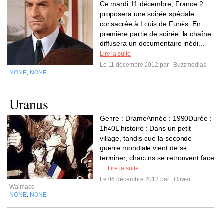
Ce mardi 11 décembre, France 2
proposera une soirée spéciale
consacrée à Louis de Funès. En
première partie de soirée, la chaîne
diffusera un documentaire inédi...
Lire la suite
Le 11 décembre 2012 par
Buzzmedias
NONE
NONE
,
Uranus
Genre : DrameAnnée : 1990Durée :
1h40L'histoire : Dans un petit
village, tandis que la seconde
guerre mondiale vient de se
terminer, chacuns se retrouvent face
...
Lire la suite
Le 06 décembre 2012 par
Olivier
Walmacq
NONE
NONE
,