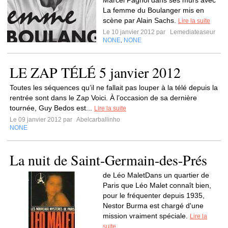
Marcel Pagnol dans ses murs avec
La femme du Boulanger mis en
scène par Alain Sachs.
Lire la suite
Le 10 janvier 2012 par
Lemediateaseur
NONE
NONE
,
LE ZAP TÉLÉ 5 janvier 2012
Toutes les séquences qu’il ne fallait pas louper à la télé depuis la
rentrée sont dans le Zap Voici. À l’occasion de sa dernière
tournée, Guy Bedos est...
Lire la suite
Le 09 janvier 2012 par
Abelcarballinho
NONE
La nuit de Saint-Germain-des-Prés
de Léo MaletDans un quartier de
Paris que Léo Malet connaît bien,
pour le fréquenter depuis 1935,
Nestor Burma est chargé d'une
mission vraiment spéciale.
Lire la
suite