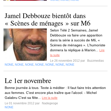
Jamel Debbouze bientôt dans
« Scènes de ménages » sur M6
Selon Télé 2 Semaines, Jamel
Debbouze va faire une apparition
dans la série à succès de M6, «
Scènes de ménages ». L’humoriste
donnera la réplique à Marion...
Lire
la suite
Le 26 novembre 2012 par
Buzzmedias
NONE
NONE
NONE
NONE
NONE
NONE
NONE
,
,
,
,
,
,
Le 1er novembre
Bonne journée à tous. Texte à méditer : Il faut faire très attention
aux femmes. C'est encore plus traître que l'alcool. - Michel
Galabru C'est sa fête...
Lire la suite
Le 01 novembre 2012 par
Nadegeoge
NONE