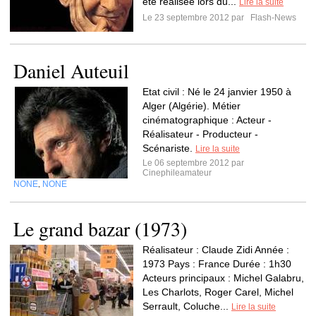
été réalisée lors du...
Lire la suite
Le 23 septembre 2012 par
Flash-News
Daniel Auteuil
Etat civil : Né le 24 janvier 1950 à
Alger (Algérie). Métier
cinématographique : Acteur -
Réalisateur - Producteur -
Scénariste.
Lire la suite
Le 06 septembre 2012 par
Cinephileamateur
NONE
NONE
,
Le grand bazar (1973)
Réalisateur : Claude Zidi Année :
1973 Pays : France Durée : 1h30
Acteurs principaux : Michel Galabru,
Les Charlots, Roger Carel, Michel
Serrault, Coluche...
Lire la suite