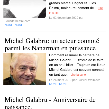
grands Marcel Pagnol et Jules
Raimu, malheureusement de...
Lire
la suite
Le 01 décembre 2010 par
Fousdetheatre.com
NONE
NONE
,
Michel Galabru: un acteur connoté
parmi les Nanarman en puissance
Comment résumer la carrière de
Michel Galabru ? Difficile de le faire
en un seul billet... Toujours est-il que
Michel Galabru est souvent connoté
en tant que...
Lire la suite
Le 26 mars 2010 par
Olivier Walmacq
NONE
NONE
,
Michel Galabru - Anniversaire de
naissance.