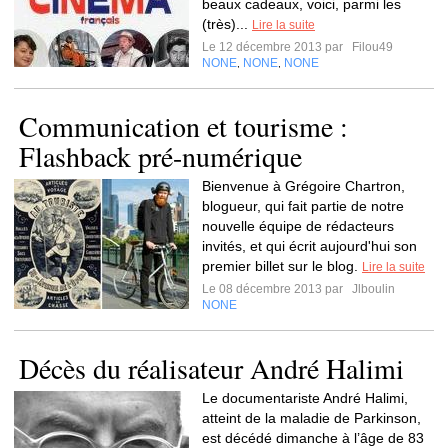
beaux cadeaux, voici, parmi les
(très)...
Lire la suite
Le 12 décembre 2013 par
Filou49
NONE
NONE
NONE
,
,
Communication et tourisme :
Flashback pré-numérique
Bienvenue à Grégoire Chartron,
blogueur, qui fait partie de notre
nouvelle équipe de rédacteurs
invités, et qui écrit aujourd'hui son
premier billet sur le blog.
Lire la suite
Le 08 décembre 2013 par
Jlboulin
NONE
Décès du réalisateur André Halimi
Le documentariste André Halimi,
atteint de la maladie de Parkinson,
est décédé dimanche à l’âge de 83