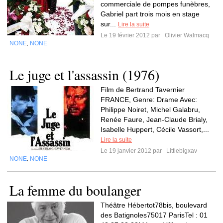
commerciale de pompes funèbres,
Gabriel part trois mois en stage
sur...
Lire la suite
Le 19 février 2012 par
Olivier Walmacq
NONE
NONE
,
Le juge et l'assassin (1976)
Film de Bertrand Tavernier
FRANCE, Genre: Drame Avec:
Philippe Noiret, Michel Galabru,
Renée Faure, Jean-Claude Brialy,
Isabelle Huppert, Cécile Vassort,...
Lire la suite
Le 19 janvier 2012 par
Littlebigxav
NONE
NONE
,
La femme du boulanger
Théâtre Hébertot78bis, boulevard
des Batignoles75017 ParisTel : 01