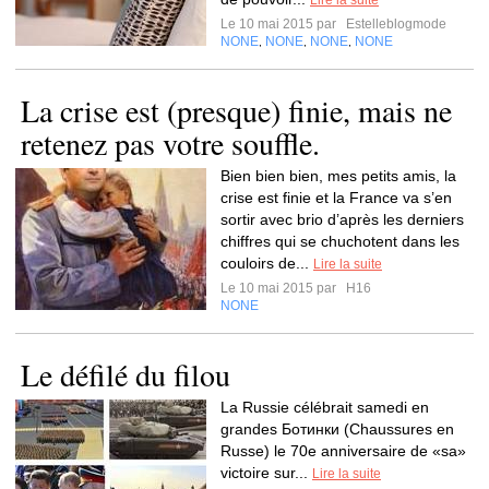
Lire la suite
Le 10 mai 2015 par
Estelleblogmode
NONE
NONE
NONE
NONE
,
,
,
La crise est (presque) finie, mais ne
retenez pas votre souffle.
Bien bien bien, mes petits amis, la
crise est finie et la France va s’en
sortir avec brio d’après les derniers
chiffres qui se chuchotent dans les
couloirs de...
Lire la suite
Le 10 mai 2015 par
H16
NONE
Le défilé du filou
La Russie célébrait samedi en
grandes Ботинки (Chaussures en
Russe) le 70e anniversaire de «sa»
victoire sur...
Lire la suite