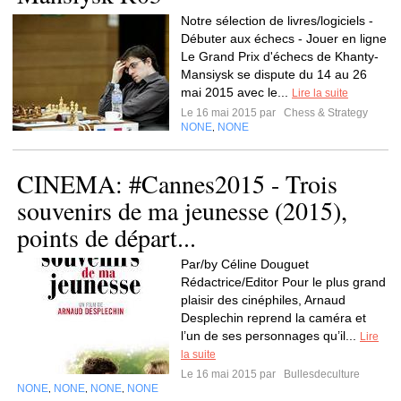
Notre sélection de livres/logiciels -
Débuter aux échecs - Jouer en ligne
Le Grand Prix d'échecs de Khanty-
Mansiysk se dispute du 14 au 26
mai 2015 avec le...
Lire la suite
Le 16 mai 2015 par
Chess & Strategy
NONE
NONE
,
CINEMA: #Cannes2015 - Trois
souvenirs de ma jeunesse (2015),
points de départ...
Par/by Céline Douguet
Rédactrice/Editor Pour le plus grand
plaisir des cinéphiles, Arnaud
Desplechin reprend la caméra et
l’un de ses personnages qu’il...
Lire
la suite
Le 16 mai 2015 par
Bullesdeculture
NONE
NONE
NONE
NONE
,
,
,