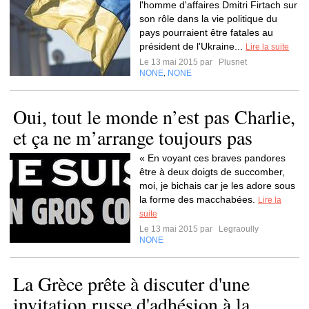
l'homme d'affaires Dmitri Firtach sur
son rôle dans la vie politique du
pays pourraient être fatales au
président de l'Ukraine...
Lire la suite
Le 13 mai 2015 par
Plusnet
NONE
NONE
,
Oui, tout le monde n’est pas Charlie,
et ça ne m’arrange toujours pas
« En voyant ces braves pandores
être à deux doigts de succomber,
moi, je bichais car je les adore sous
la forme des macchabées.
Lire la
suite
Le 13 mai 2015 par
Legraoully
NONE
La Grèce prête à discuter d'une
invitation russe d'adhésion à la