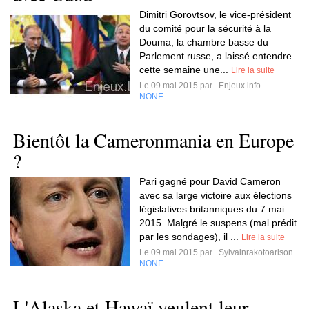
Dimitri Gorovtsov, le vice-président
du comité pour la sécurité à la
Douma, la chambre basse du
Parlement russe, a laissé entendre
cette semaine une...
Lire la suite
Le 09 mai 2015 par
Enjeux.info
NONE
Bientôt la Cameronmania en Europe
?
Pari gagné pour David Cameron
avec sa large victoire aux élections
législatives britanniques du 7 mai
2015. Malgré le suspens (mal prédit
par les sondages), il ...
Lire la suite
Le 09 mai 2015 par
Sylvainrakotoarison
NONE
L'Alaska et Hawaï veulent leur