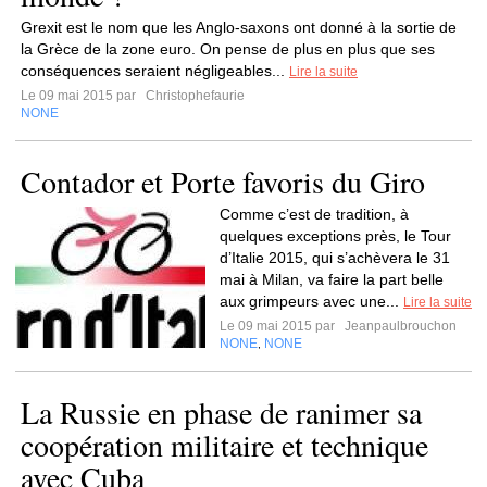
Grexit est le nom que les Anglo-saxons ont donné à la sortie de
la Grèce de la zone euro. On pense de plus en plus que ses
conséquences seraient négligeables...
Lire la suite
Le 09 mai 2015 par
Christophefaurie
NONE
Contador et Porte favoris du Giro
Comme c’est de tradition, à
quelques exceptions près, le Tour
d’Italie 2015, qui s’achèvera le 31
mai à Milan, va faire la part belle
aux grimpeurs avec une...
Lire la suite
Le 09 mai 2015 par
Jeanpaulbrouchon
NONE
NONE
,
La Russie en phase de ranimer sa
coopération militaire et technique
avec Cuba