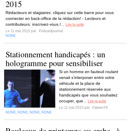
2015
Rédacteurs et stagiaires: cliquez sur cette barre pour vous
connecter en back-office de la rédaction! - Lecteurs et
contributeurs: inscrivez-vous /...
Lire la suite
Le 11 mai 2015 par
Podcastjournal
NONE
Stationnement handicapés : un
hologramme pour sensibiliser
Si un homme en fauteuil roulant
venait s’interposer entre votre
véhicule et la place de
stationnement réservée aux
handicapés que vous souhaitez
occuper, que...
Lire la suite
Le 11 mai 2015 par
Fabien79
NONE
NONE
NONE
NONE
,
,
,
Rouleaux de printemps au crabe , à