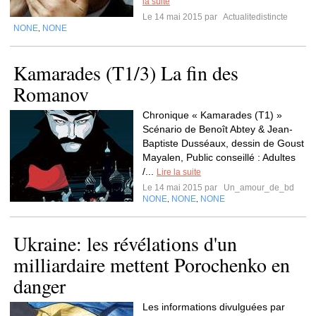
la suite
Le 14 mai 2015 par
Actualitedistincte
NONE
NONE
,
Kamarades (T1/3) La fin des
Romanov
Chronique « Kamarades (T1) »
Scénario de Benoît Abtey & Jean-
Baptiste Dusséaux, dessin de Goust
Mayalen, Public conseillé : Adultes
/...
Lire la suite
Le 14 mai 2015 par
Un_amour_de_bd
NONE
NONE
NONE
,
,
Ukraine: les révélations d'un
milliardaire mettent Porochenko en
danger
Les informations divulguées par