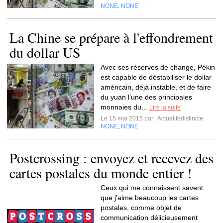
NONE
NONE
,
La Chine se prépare à l'effondrement
du dollar US
Avec ses réserves de change, Pékin
est capable de déstabiliser le dollar
américain, déjà instable, et de faire
du yuan l’une des principales
monnaies du...
Lire la suite
Le 15 mai 2015 par
Actualitedistincte
NONE
NONE
,
Postcrossing : envoyez et recevez des
cartes postales du monde entier !
Ceux qui me connaissent savent
que j'aime beaucoup les cartes
postales, comme objet de
communication délicieusement