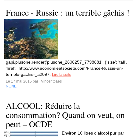
France - Russie : un terrible gâchis !
gapi.plusone.render('plusone_2606257_7798881', {'size': 'tall',
'href': 'http://www.economieetsociete.com/France-Russie-un-
terrible-gachis-_a2097.
Lire la suite
Le 17 mai 2015 par
Vincentpaes
NONE
ALCOOL: Réduire la
consommation? Quand on veut, on
peut – OCDE
Environ 10 litres d’alcool pur par