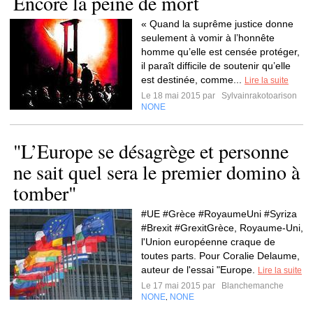
Encore la peine de mort
« Quand la suprême justice donne
seulement à vomir à l’honnête
homme qu’elle est censée protéger,
il paraît difficile de soutenir qu’elle
est destinée, comme...
Lire la suite
Le 18 mai 2015 par
Sylvainrakotoarison
NONE
"L’Europe se désagrège et personne
ne sait quel sera le premier domino à
tomber"
#UE #Grèce #RoyaumeUni #Syriza
#Brexit #GrexitGrèce, Royaume-Uni,
l'Union européenne craque de
toutes parts. Pour Coralie Delaume,
auteur de l'essai "Europe.
Lire la suite
Le 17 mai 2015 par
Blanchemanche
NONE
NONE
,