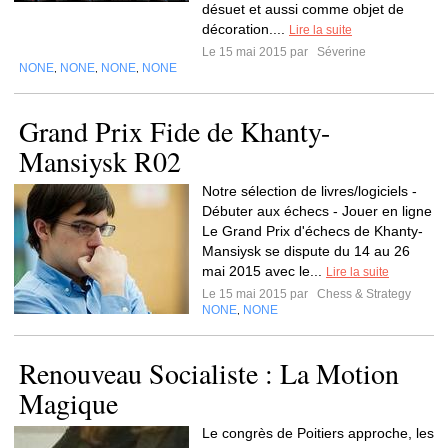
désuet et aussi comme objet de
décoration....
Lire la suite
Le 15 mai 2015 par
Séverine
NONE
NONE
NONE
NONE
,
,
,
Grand Prix Fide de Khanty-
Mansiysk R02
Notre sélection de livres/logiciels -
Débuter aux échecs - Jouer en ligne
Le Grand Prix d'échecs de Khanty-
Mansiysk se dispute du 14 au 26
mai 2015 avec le...
Lire la suite
Le 15 mai 2015 par
Chess & Strategy
NONE
NONE
,
Renouveau Socialiste : La Motion
Magique
Le congrès de Poitiers approche, les