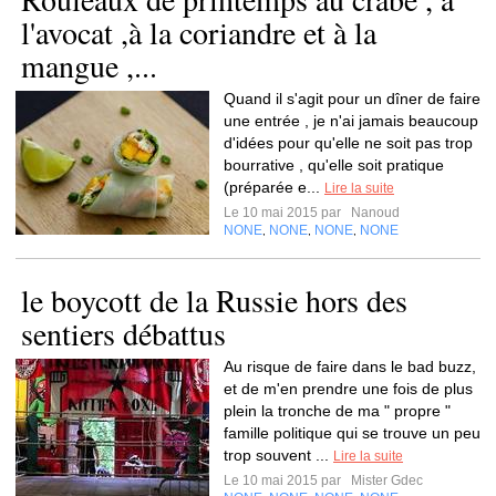
l'avocat ,à la coriandre et à la
mangue ,...
Quand il s'agit pour un dîner de faire
une entrée , je n'ai jamais beaucoup
d'idées pour qu'elle ne soit pas trop
bourrative , qu'elle soit pratique
(préparée e...
Lire la suite
Le 10 mai 2015 par
Nanoud
NONE
NONE
NONE
NONE
,
,
,
le boycott de la Russie hors des
sentiers débattus
Au risque de faire dans le bad buzz,
et de m'en prendre une fois de plus
plein la tronche de ma " propre "
famille politique qui se trouve un peu
trop souvent ...
Lire la suite
Le 10 mai 2015 par
Mister Gdec