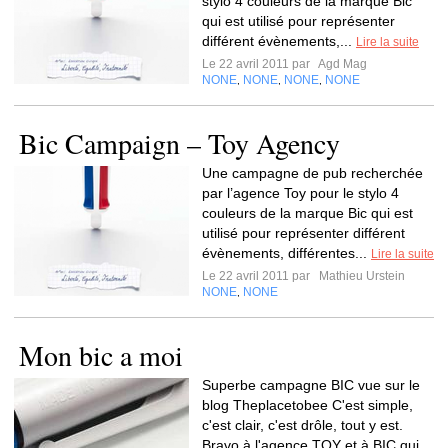
stylo 4 couleurs de la marque Bic
qui est utilisé pour représenter
différent évènements,...
Lire la suite
Le 22 avril 2011 par
Agd Mag
NONE
NONE
NONE
NONE
,
,
,
Bic Campaign – Toy Agency
Une campagne de pub recherchée
par l’agence Toy pour le stylo 4
couleurs de la marque Bic qui est
utilisé pour représenter différent
évènements, différentes...
Lire la suite
Le 22 avril 2011 par
Mathieu Urstein
NONE
NONE
,
Mon bic a moi
Superbe campagne BIC vue sur le
blog Theplacetobee C'est simple,
c'est clair, c'est drôle, tout y est.
Bravo à l'agence TOY et à BIC qui