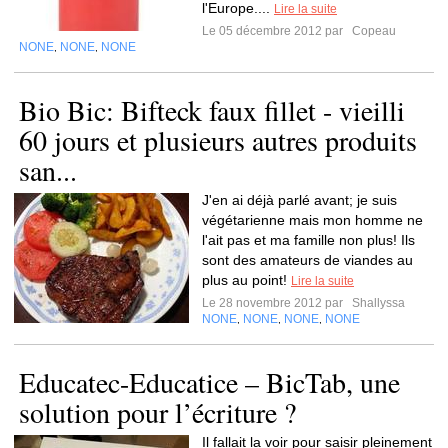
l'Europe....
Lire la suite
Le 05 décembre 2012 par
Copeau
NONE
NONE
NONE
,
,
Bio Bic: Bifteck faux fillet - vieilli
60 jours et plusieurs autres produits
san...
J'en ai déjà parlé avant; je suis
végétarienne mais mon homme ne
l'ait pas et ma famille non plus! Ils
sont des amateurs de viandes au
plus au point!
Lire la suite
Le 28 novembre 2012 par
Shallyssa
NONE
NONE
NONE
NONE
,
,
,
Educatec-Educatice – BicTab, une
solution pour l’écriture ?
Il fallait la voir pour saisir pleinement