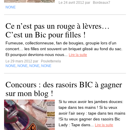
Le 24 avril 2012 par
Bordeaux7
NONE
Ce n’est pas un rouge à lèvres…
C’est un Bic pour filles !
Fumeuse, collectionneuse, fan de bougies, groupie lors d’un
concert… les filles ont souvent un briquet glissé au fond du sac.
Et pourquoi devrions-nous nous...
Lire la suite
Le 29 mars 2012 par
Poulettenela
NONE
NONE
NONE
NONE
,
,
,
Concours : des rasoirs BIC à gagner
sur mon blog !
Si tu veux avoir les jambes douces:
tape dans tes mains ! Si tu veux
avoir l'air sexy : tape dans tes mains
!Si tu veux gagner des rasoirs Bic
Lady : Tape dans...
Lire la suite