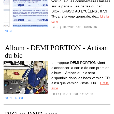
voici quelques commentaires laissés
sur la page « Les perles du bac
BIC« . BRAVO AU LYCÉENS : 87,3
% dans la voie générale, de...
Lire la
suite
Le 06 juillet 2011 par
Hushhush
NONE
Album - DEMI PORTION - Artisan
du bic
Le rappeur DEMI PORTION vient
d’annoncer la sortie de son premier
album... Artisan du bic sera
disponible dans les bacs version CD
ainsi que version vinyle. Plu...
Lire la
suite
Le 17 juin 2011 par
Onezone
NONE
NONE
,