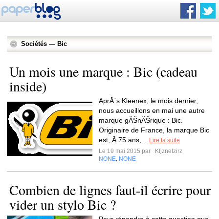
Sociétés — Bic
Un mois une marque : Bic (cadeau
inside)
AprĂ¨s Kleenex, le mois dernier,
nous accueillons en mai une autre
marque gĂŠnĂŠrique : Bic.
Originaire de France, la marque Bic
est, Ă 75 ans,...
Lire la suite
Le 19 mai 2015 par
Kfjznefzirz
NONE
NONE
,
Combien de lignes faut-il écrire pour
vider un stylo Bic ?