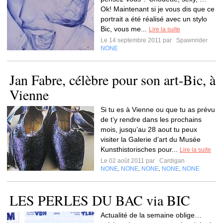
Ok! Maintenant si je vous dis que ce
portrait a été réalisé avec un stylo
Bic, vous me...
Lire la suite
Le 14 septembre 2011 par
Spawnrider
NONE
Jan Fabre, célèbre pour son art-Bic, à
Vienne
Si tu es à Vienne ou que tu as prévu
de t’y rendre dans les prochains
mois, jusqu’au 28 aout tu peux
visiter la Galerie d’art du Musée
Kunsthistorisches pour...
Lire la suite
Le 02 août 2011 par
Cardigan
NONE
NONE
NONE
NONE
NONE
,
,
,
,
LES PERLES DU BAC via BIC
Actualité de la semaine oblige…