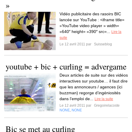
»
Vidéo publicitaire des rasoirs BIC
lancée sur YouTube : <iframe title=
»YouTube video player » width=
»640″ height= »390″ src=...
Lire la
suite
Le 12 avril 2011 par
Suisseblog
youtube + bic + curling = advergame
Deux articles de suite sur des vidéos
interactives sur youtube… il faut dire
que les annonceurs / agences (ici
buzzman) regorge d’ingéniosités
dans l’emploi de...
Lire la suite
Le 12 avril 2011 par
Gregoirelacoste
NONE
NONE
,
Bic se met au curling