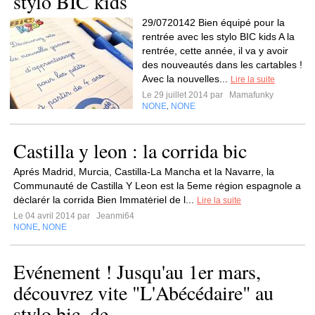
stylo BIC kids
29/0720142 Bien équipé pour la
rentrée avec les stylo BIC kids A la
rentrée, cette année, il va y avoir
des nouveautés dans les cartables !
Avec la nouvelles...
Lire la suite
Le 29 juillet 2014 par
Mamafunky
NONE
NONE
,
Castilla y leon : la corrida bic
Aprés Madrid, Murcia, Castilla-La Mancha et la Navarre, la
Communauté de Castilla Y Leon est la 5eme rėgion espagnole a
dėclarér la corrida Bien Immatėriel de l...
Lire la suite
Le 04 avril 2014 par
Jeanmi64
NONE
NONE
,
Evénement ! Jusqu'au 1er mars,
découvrez vite "L'Abécédaire" au
stylo bic, de...