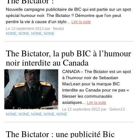
The Bictator !
Nouvelle campagne publicitaire de BIC qui est partie sur un spot
spécial humour noir. The Bictator !! Démontre que l’on peut
perdre la vie à cause d’un stylo...
Lire la suite
Le 13 septembre 2012 par
Neubz
NONE
NONE
NONE
NONE
,
,
,
The Bictator, la pub BIC à l’humour
noir interdite au Canada
CANADA – The Bictator est un spot
à l’humour noir de Sebastian
MacLean pour la marque BIC
interdite au Canada pour ne pas «
blesser les communautés
asiatiques...
Lire la suite
Le 12 septembre 2012 par
Golem13
NONE
NONE
NONE
NONE
NONE
,
,
,
,
The Bictator : une publicité Bic