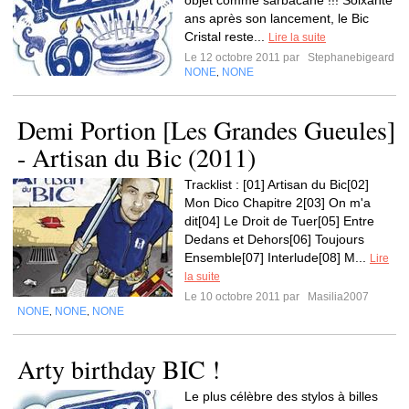
objet comme sarbacane !!! Soixante
ans après son lancement, le Bic
Cristal reste...
Lire la suite
Le 12 octobre 2011 par
Stephanebigeard
NONE
NONE
,
Demi Portion [Les Grandes Gueules]
- Artisan du Bic (2011)
Tracklist : [01] Artisan du Bic[02]
Mon Dico Chapitre 2[03] On m'a
dit[04] Le Droit de Tuer[05] Entre
Dedans et Dehors[06] Toujours
Ensemble[07] Interlude[08] M...
Lire
la suite
Le 10 octobre 2011 par
Masilia2007
NONE
NONE
NONE
,
,
Arty birthday BIC !
Le plus célèbre des stylos à billes