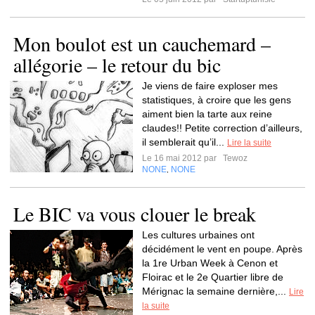
Mon boulot est un cauchemard –
allégorie – le retour du bic
Je viens de faire exploser mes
statistiques, à croire que les gens
aiment bien la tarte aux reine
claudes!! Petite correction d’ailleurs,
il semblerait qu’il...
Lire la suite
Le 16 mai 2012 par
Tewoz
NONE
NONE
,
Le BIC va vous clouer le break
Les cultures urbaines ont
décidément le vent en poupe. Après
la 1re Urban Week à Cenon et
Floirac et le 2e Quartier libre de
Mérignac la semaine dernière,...
Lire
la suite