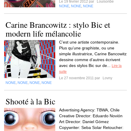
Le 19 février 2012 par
Louisonbe
NONE
NONE
NONE
,
,
Carine Brancowitz : stylo Bic et
modern life mélancolie
C’est une artiste contemporaine.
Plus qu’une graphiste, ou une
simple illustratrice, Carine Bancowitz
dessine comme d’autres écrivent
avec des stylos Bic sur de...
Lire la
suite
Le 27 novembre 2011 par
Lovny
NONE
NONE
NONE
NONE
,
,
,
Shooté à la Bic
Advertising Agency: TBWA, Chile
Creative Director: Eduardo Novión
Art Director: Daniel Gómez
Copywriter: Seba Solar Retoucher: