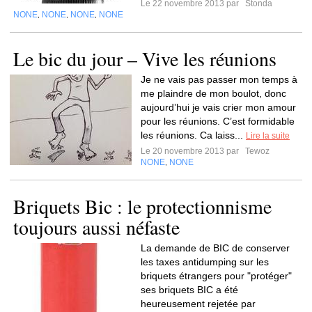
Le 22 novembre 2013 par
Stonda
NONE
NONE
NONE
NONE
,
,
,
Le bic du jour – Vive les réunions
Je ne vais pas passer mon temps à
me plaindre de mon boulot, donc
aujourd’hui je vais crier mon amour
pour les réunions. C’est formidable
les réunions. Ca laiss...
Lire la suite
Le 20 novembre 2013 par
Tewoz
NONE
NONE
,
Briquets Bic : le protectionnisme
toujours aussi néfaste
La demande de BIC de conserver
les taxes antidumping sur les
briquets étrangers pour "protéger"
ses briquets BIC a été
heureusement rejetée par