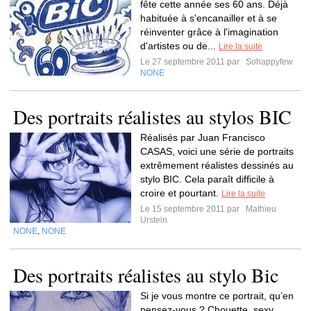
fête cette année ses 60 ans. Déjà
habituée à s'encanailler et à se
réinventer grâce à l'imagination
d'artistes ou de...
Lire la suite
Le 27 septembre 2011 par
Sohappyfew
NONE
Des portraits réalistes au stylos BIC
Réalisés par Juan Francisco
CASAS, voici une série de portraits
extrêmement réalistes dessinés au
stylo BIC. Cela paraît difficile à
croire et pourtant.
Lire la suite
Le 15 septembre 2011 par
Mathieu
Urstein
NONE
NONE
,
Des portraits réalistes au stylo Bic
Si je vous montre ce portrait, qu’en
pensez-vous ? Chouette, sexy, …