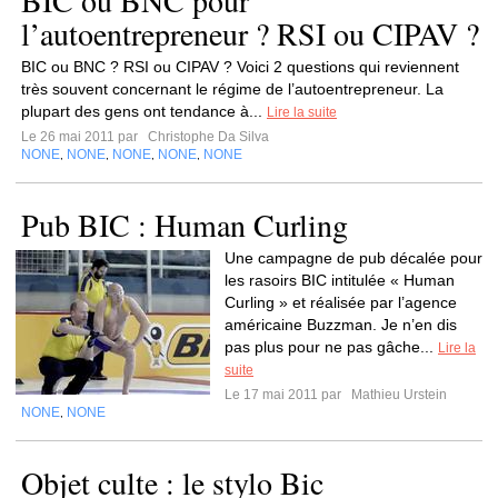
BIC ou BNC pour
l’autoentrepreneur ? RSI ou CIPAV ?
BIC ou BNC ? RSI ou CIPAV ? Voici 2 questions qui reviennent
très souvent concernant le régime de l’autoentrepreneur. La
plupart des gens ont tendance à...
Lire la suite
Le 26 mai 2011 par
Christophe Da Silva
NONE
NONE
NONE
NONE
NONE
,
,
,
,
Pub BIC : Human Curling
Une campagne de pub décalée pour
les rasoirs BIC intitulée « Human
Curling » et réalisée par l’agence
américaine Buzzman. Je n’en dis
pas plus pour ne pas gâche...
Lire la
suite
Le 17 mai 2011 par
Mathieu Urstein
NONE
NONE
,
Objet culte : le stylo Bic