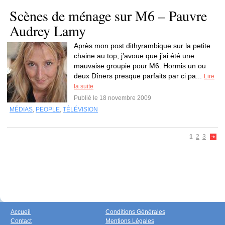
Scènes de ménage sur M6 – Pauvre
Audrey Lamy
Après mon post dithyrambique sur la petite
chaine au top, j’avoue que j’ai été une
mauvaise groupie pour M6. Hormis un ou
deux Dîners presque parfaits par ci pa...
Lire
la suite
Publié le 18 novembre 2009
MÉDIAS
,
PEOPLE
,
TÉLÉVISION
1
2
3
Accueil
Conditions Générales
Contact
Mentions Légales