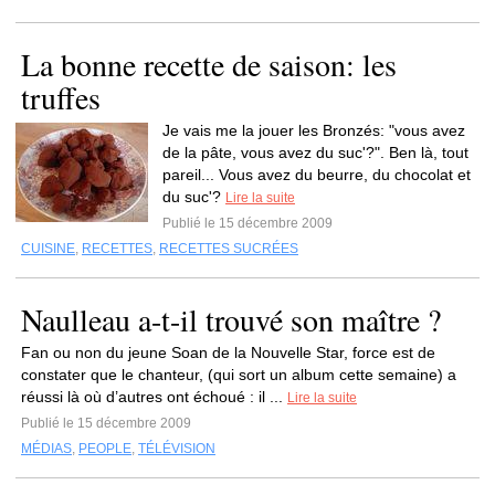
La bonne recette de saison: les
truffes
Je vais me la jouer les Bronzés: "vous avez
de la pâte, vous avez du suc'?". Ben là, tout
pareil... Vous avez du beurre, du chocolat et
du suc'?
Lire la suite
Publié le 15 décembre 2009
CUISINE
,
RECETTES
,
RECETTES SUCRÉES
Naulleau a-t-il trouvé son maître ?
Fan ou non du jeune Soan de la Nouvelle Star, force est de
constater que le chanteur, (qui sort un album cette semaine) a
réussi là où d’autres ont échoué : il ...
Lire la suite
Publié le 15 décembre 2009
MÉDIAS
,
PEOPLE
,
TÉLÉVISION