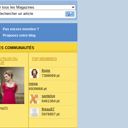
Pas encore membre ?
Proposez votre blog
ES COMMUNAUTÉS
AUTEUR DU
TOP MEMBRES
UR
flopie
7388069 pt
mega
6939868 pt
santelog
6461364 pt
my21
theau87
5978957 pt