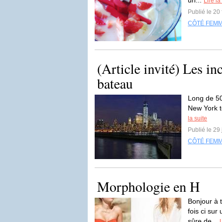
un...
Lire la
Publié le 20
CÔTÉ FEM
(Article invité) Les i
bateau
Long de 50
New York t
la suite
Publié le 29
CÔTÉ FEM
Morphologie en H
Bonjour à t
fois ci su
sûre de...
L