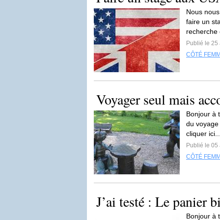
Nous nous 
faire un st
recherche 
Publié le 25 
CÔTÉ FEM
Voyager seul mais ac
Bonjour à 
du voyage e
cliquer ici.
Publié le 05 
CÔTÉ FEM
J’ai testé : Le panier 
Bonjour à 