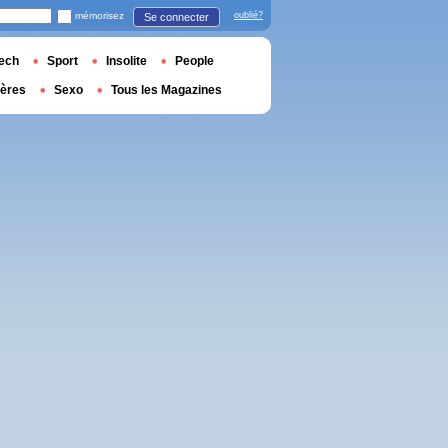
mémorisez
oublié?
Se connecter
ech
Sport
Insolite
People
ières
Sexo
Tous les Magazines