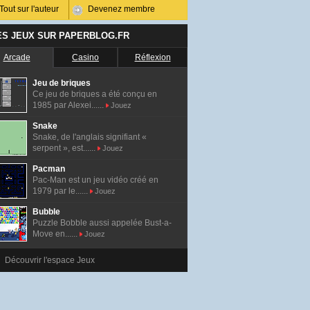
Tout sur l'auteur
Devenez membre
ES JEUX SUR PAPERBLOG.FR
Arcade
Casino
Réflexion
Jeu de briques
Ce jeu de briques a été conçu en
1985 par Alexei......
Jouez
Snake
Snake, de l'anglais signifiant «
serpent », est......
Jouez
Pacman
Pac-Man est un jeu vidéo créé en
1979 par le......
Jouez
Bubble
Puzzle Bobble aussi appelée Bust-a-
Move en......
Jouez
Découvrir l'espace Jeux