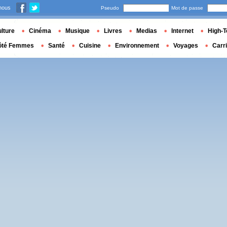
nous
Pseudo
Mot de passe
lture
Cinéma
Musique
Livres
Medias
Internet
High-T
ôté Femmes
Santé
Cuisine
Environnement
Voyages
Carr