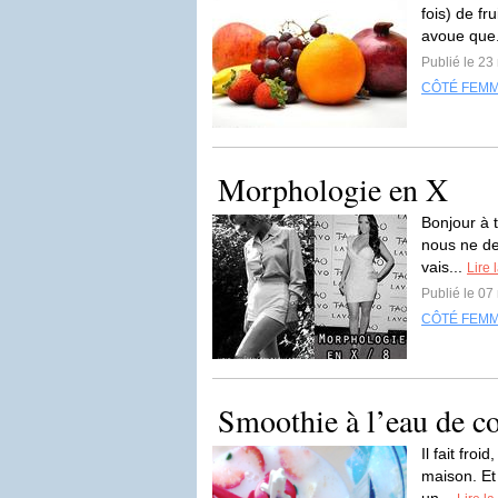
fois) de fr
avoue que
Publié le 23
CÔTÉ FEM
Morphologie en X
Bonjour à t
nous ne de
vais...
Lire 
Publié le 07
CÔTÉ FEM
Smoothie à l’eau de c
Il fait froi
maison. Et