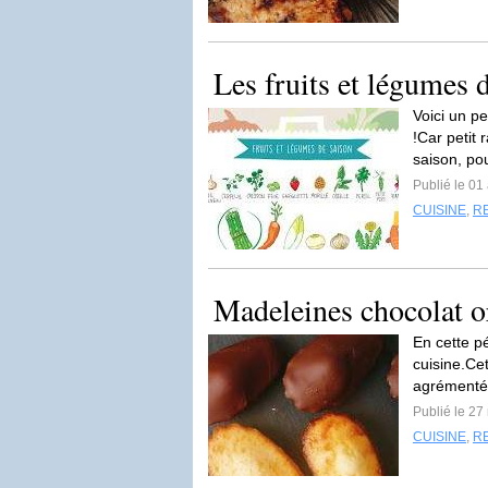
Les fruits et légumes d
Voici un pe
!Car petit 
saison, po
Publié le 01 
CUISINE
,
R
Madeleines chocolat o
En cette p
cuisine.Ce
agrémentée
Publié le 27
CUISINE
,
R