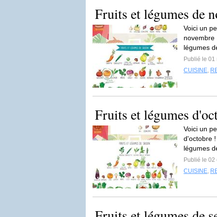
Fruits et légumes de 
Voici un pe
novembre ! 
légumes de
Publié le 0
CUISINE
,
R
Fruits et légumes d'oc
Voici un pe
d'octobre !
légumes de
Publié le 02
CUISINE
,
R
Fruits et légumes de 