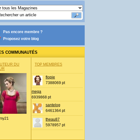
Pas encore membre ?
Proposez votre blog
ES COMMUNAUTÉS
AUTEUR DU
TOP MEMBRES
UR
flopie
7388069 pt
mega
6939868 pt
santelog
6461364 pt
my21
theau87
5978957 pt