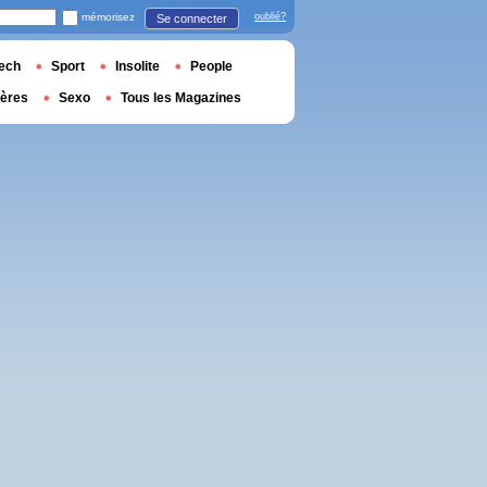
mémorisez
oublié?
Se connecter
ech
Sport
Insolite
People
ières
Sexo
Tous les Magazines