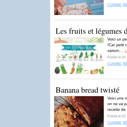
CUISINE
,
R
Les fruits et légumes 
Voici un pe
!Car petit 
saison,...
L
Publié le 05
CUISINE
,
R
Banana bread twisté
Voici une 
on ne va p
recette de
Publié le 02 
CUISINE
,
R