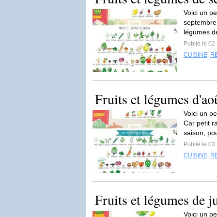
Voici un pe
septembre !
légumes d
Publié le 0
CUISINE
,
R
Fruits et légumes d'ao
Voici un pe
Car petit r
saison, po
Publié le 03
CUISINE
,
R
Fruits et légumes de ju
Voici un pe