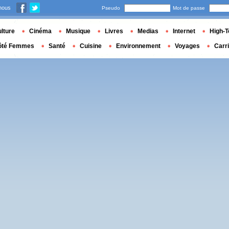
nous
Pseudo
Mot de passe
lture
Cinéma
Musique
Livres
Medias
Internet
High-T
ôté Femmes
Santé
Cuisine
Environnement
Voyages
Carr