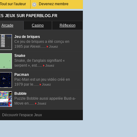
Tout sur l'auteur
Devenez membre
ES JEUX SUR PAPERBLOG.FR
Arcade
Casino
Réflexion
Jeu de briques
Ce jeu de briques a été conçu en
1985 par Alexei......
Jouez
Snake
Snake, de l'anglais signifiant «
serpent », est......
Jouez
Pacman
Pac-Man est un jeu vidéo créé en
1979 par le......
Jouez
Bubble
Puzzle Bobble aussi appelée Bust-a-
Move en......
Jouez
Découvrir l'espace Jeux