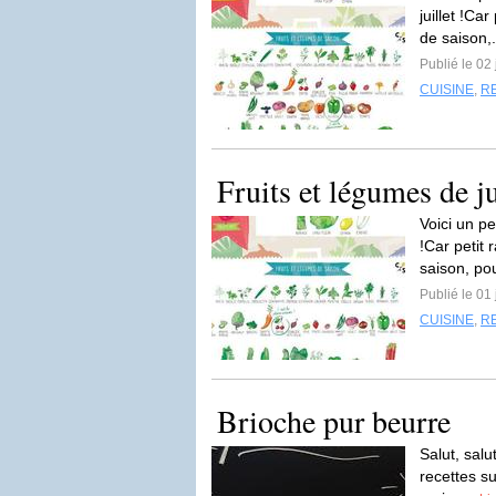
juillet !Ca
de saison,.
Publié le 02 
CUISINE
,
R
Fruits et légumes de j
Voici un pe
!Car petit 
saison, po
Publié le 01
CUISINE
,
R
Brioche pur beurre
Salut, sal
recettes su