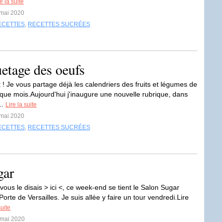
e la suite
 mai 2020
ECETTES
,
RECETTES SUCRÉES
etage des oeufs
t ! Je vous partage déjà les calendriers des fruits et légumes de
que mois.Aujourd'hui j'inaugure une nouvelle rubrique, dans
..
Lire la suite
 mai 2020
ECETTES
,
RECETTES SUCRÉES
gar
ous le disais > ici <, ce week-end se tient le Salon Sugar
 Porte de Versailles. Je suis allée y faire un tour vendredi.Lire
suite
 mai 2020