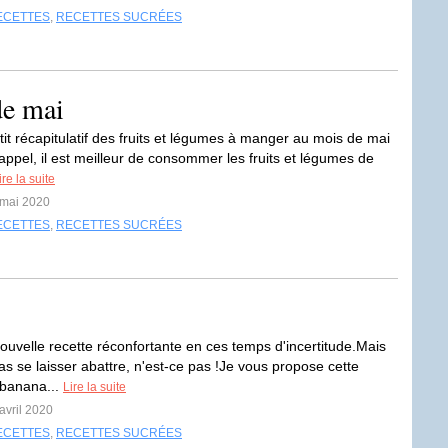
ECETTES
,
RECETTES SUCRÉES
de mai
tit récapitulatif des fruits et légumes à manger au mois de mai
rappel, il est meilleur de consommer les fruits et légumes de
ire la suite
 mai 2020
ECETTES
,
RECETTES SUCRÉES
nouvelle recette réconfortante en ces temps d'incertitude.Mais
as se laisser abattre, n'est-ce pas !Je vous propose cette
 banana...
Lire la suite
avril 2020
ECETTES
,
RECETTES SUCRÉES