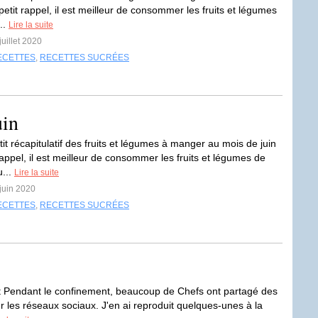
r petit rappel, il est meilleur de consommer les fruits et légumes
..
Lire la suite
juillet 2020
ECETTES
,
RECETTES SUCRÉES
uin
tit récapitulatif des fruits et légumes à manger au mois de juin
rappel, il est meilleur de consommer les fruits et légumes de
u...
Lire la suite
 juin 2020
ECETTES
,
RECETTES SUCRÉES
ut Pendant le confinement, beaucoup de Chefs ont partagé des
r les réseaux sociaux. J'en ai reproduit quelques-unes à la