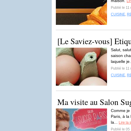
maison.
Lir
Publié le 11
CUISINE
,
R
[Le Saviez-vous] Etiqu
Salut, salu
saison cha
laquelle je.
Publié le 11
CUISINE
,
R
Ma visite au Salon Su
Comme je v
Paris, à la
la...
Lire la 
Publié le 05