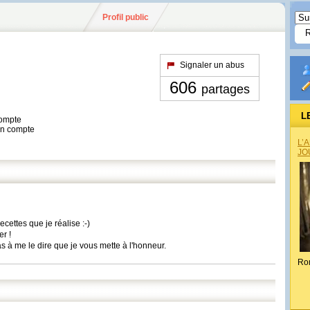
Profil public
Signaler un abus
606
partages
L
compte
son compte
L’
JO
cettes que je réalise :-)
r !
s à me le dire que je vous mette à l'honneur.
Ro