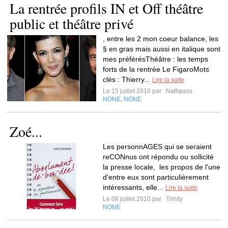
La rentrée profils IN et Off théâtre
public et théâtre privé
, entre les 2 mon coeur balance, les
§ en gras mais aussi en italique sont
mes préférésThéâtre : les temps
forts de la rentrée Le FigaroMots
clés : Thierry...
Lire la suite
Le 15 juillet 2010 par
Nathpass
NONE
NONE
,
Zoé...
Les personnAGES qui se seraient
reCONnus ont répondu ou sollicité
la presse locale, les propos de l'une
d'entre eux sont particulièrement
intéressants, elle...
Lire la suite
Le 08 juillet 2010 par
Trinity
NONE