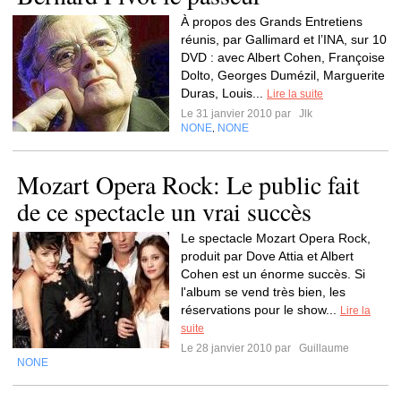
À propos des Grands Entretiens
réunis, par Gallimard et l’INA, sur 10
DVD : avec Albert Cohen, Françoise
Dolto, Georges Dumézil, Marguerite
Duras, Louis...
Lire la suite
Le 31 janvier 2010 par
Jlk
NONE
NONE
,
Mozart Opera Rock: Le public fait
de ce spectacle un vrai succès
Le spectacle Mozart Opera Rock,
produit par Dove Attia et Albert
Cohen est un énorme succès. Si
l'album se vend très bien, les
réservations pour le show...
Lire la
suite
Le 28 janvier 2010 par
Guillaume
NONE