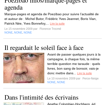
Poezibao infos/marque-pages et
agenda
Marque-pages et agenda de Poezibao pour suivre l’actualité de
et autour de : Michel Butor, Frédéric Yves Jeannet, Boris Vian,
Patrick Née, Yves Bonnefoy,...
Lire la suite
Le 15 novembre 2009 par
Florence Trocmé
NONE
NONE
NONE
,
,
Il regardait le soleil face à face
Avant de passer quelques jours à la
campagne, à chaque fois, la même
terrible question me taraude : quels
livres, bon sang de bonsoir, vais-je
donc mettre dans...
Lire la suite
Le 10 novembre 2009 par
Perce-Neige
NONE
NONE
,
Dans l'intimité des écrivains
Agathe Colombier-Hochberg, éd.