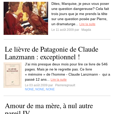
Dites, Marquise, je peux vous poser
une question dangereuse? Cela fait
trois jours que je me prends la tête
sur une question posée par Pierre,
un dramaturge...
Lire la suite
Le 11 août 2009 par
Magda
Le lièvre de Patagonie de Claude
Lanzmann : exceptionnel !
J’ai mis presque deux mois pour lire ce livre de 546
pages. Mais je ne le regrette pas. Ce livre
« mémoire » de l’homme - Claude Lanzmann - qui a
passé 12 ans...
Lire la suite
Le 03 août 2009 par
Pierreregnault
NONE
NONE
NONE
,
,
Amour de ma mère, à nul autre
pareil IV