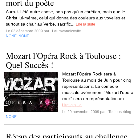
mort du poète
Aura-t-il été autre chose, non pas qu'un chrétien, mais que le
Christ lui-même, celui qui donna des couleurs aux voyelles et
surtout sa chair au Verbe, sacrific...
Lire la suite
Le 03 décembre 2009 par
Lauravanelcoytte
NONE
NONE
,
Mozart l'Opéra Rock à Toulouse :
Quel Succès !
Mozart l'Opéra Rock sera à
Toulouse au mois de Juin pour cinq
représentations. La comédie
musicale évènement "Mozart l'opéra
rock" sera en représentation au...
Lire la suite
Le 29 novembre 2009 par
Toulouseblog
NONE
Récap des participants au challenge