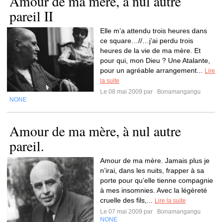
Amour de ma mère, à nul autre
pareil II
Elle m’a attendu trois heures dans
ce square…//…j’ai perdu trois
heures de la vie de ma mère. Et
pour qui, mon Dieu ? Une Atalante,
pour un agréable arrangement...
Lire
la suite
Le 08 mai 2009 par
Bonamangangu
NONE
Amour de ma mère, à nul autre
pareil.
Amour de ma mère. Jamais plus je
n’irai, dans les nuits, frapper à sa
porte pour qu’elle tienne compagnie
à mes insomnies. Avec la légèreté
cruelle des fils,...
Lire la suite
Le 07 mai 2009 par
Bonamangangu
NONE