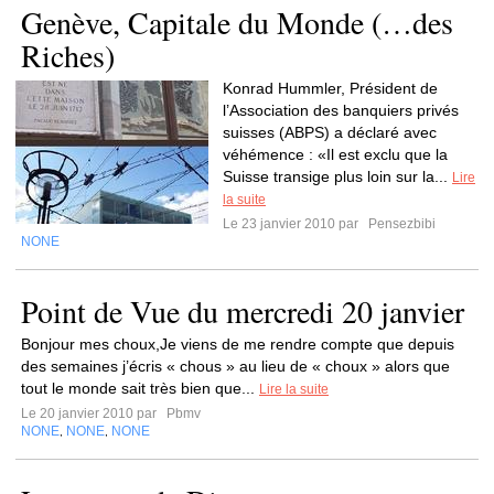
Genève, Capitale du Monde (…des
Riches)
Konrad Hummler, Président de
l’Association des banquiers privés
suisses (ABPS) a déclaré avec
véhémence : «Il est exclu que la
Suisse transige plus loin sur la...
Lire
la suite
Le 23 janvier 2010 par
Pensezbibi
NONE
Point de Vue du mercredi 20 janvier
Bonjour mes choux,Je viens de me rendre compte que depuis
des semaines j’écris « chous » au lieu de « choux » alors que
tout le monde sait très bien que...
Lire la suite
Le 20 janvier 2010 par
Pbmv
NONE
NONE
NONE
,
,