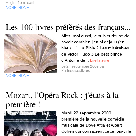
A_girl_from_earth
NONE
NONE
,
Les 100 livres préférés des français...
Allez, moi aussi, je suis curieuse de
savoir combien j'en ai déjà lu (en
bleu)... 1 La Bible 2 Les misérables
de Victor Hugo 3 Le petit prince
d'Antoine de...
Lire la suite
Le 24 septembre 2009 par
Karineetseslivres
NONE
NONE
,
Mozart, l'Opéra Rock : j'étais à la
première !
Mardi 22 septembre 2009 :
première de la nouvelle comédie
musicale de Dove Attia et Albert
Cohen qui consacrent cette fois-ci le