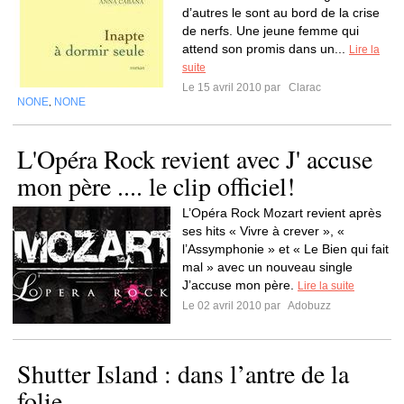
d’autres le sont au bord de la crise
de nerfs. Une jeune femme qui
attend son promis dans un...
Lire la
suite
Le 15 avril 2010 par
Clarac
NONE
NONE
,
L'Opéra Rock revient avec J' accuse
mon père .... le clip officiel!
L’Opéra Rock Mozart revient après
ses hits « Vivre à crever », «
l’Assymphonie » et « Le Bien qui fait
mal » avec un nouveau single
J’accuse mon père.
Lire la suite
Le 02 avril 2010 par
Adobuzz
Shutter Island : dans l’antre de la
folie