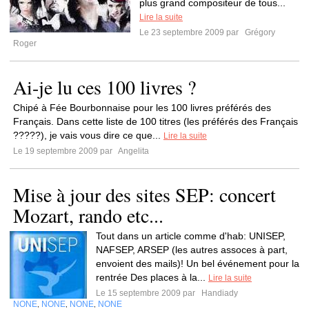
plus grand compositeur de tous...
Lire la suite
Le 23 septembre 2009 par
Grégory
Roger
Ai-je lu ces 100 livres ?
Chipé à Fée Bourbonnaise pour les 100 livres préférés des
Français. Dans cette liste de 100 titres (les préférés des Français
?????), je vais vous dire ce que...
Lire la suite
Le 19 septembre 2009 par
Angelita
Mise à jour des sites SEP: concert
Mozart, rando etc...
Tout dans un article comme d'hab: UNISEP,
NAFSEP, ARSEP (les autres assoces à part,
envoient des mails)! Un bel événement pour la
rentrée Des places à la...
Lire la suite
Le 15 septembre 2009 par
Handiady
NONE
NONE
NONE
NONE
,
,
,