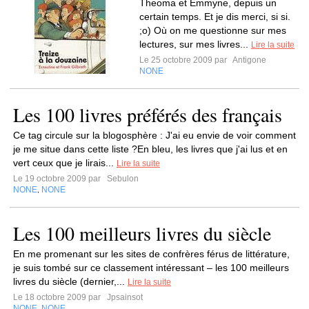
Theoma et Emmyne, depuis un
certain temps. Et je dis merci, si si.
;o) Où on me questionne sur mes
lectures, sur mes livres...
Lire la suite
Le 25 octobre 2009 par
Antigone
NONE
Les 100 livres préférés des français
Ce tag circule sur la blogosphère : J'ai eu envie de voir comment
je me situe dans cette liste ?En bleu, les livres que j'ai lus et en
vert ceux que je lirais...
Lire la suite
Le 19 octobre 2009 par
Sebulon
NONE
NONE
,
Les 100 meilleurs livres du siècle
En me promenant sur les sites de confrères férus de littérature,
je suis tombé sur ce classement intéressant – les 100 meilleurs
livres du siècle (dernier,...
Lire la suite
Le 18 octobre 2009 par
Jpsainsot
NONE
NONE
,