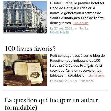
L’Hôtel Lutétia, le premier hôtel Art
Déco de Paris, a vu défiler la
nouvelle génération d’artistes de
Saint-Germain-des-Prés de l’entre-
deux guerres.
Lire la suite
Le 27 août 2009 par
Topika
NONE
NONE
,
100 livres favoris?
Petit sondage trouvé sur le blog de
Faustine nous indiquant les 100
livres préférés des Français.Voici
ceux que j'ai lu en rose/violet: La
BibleLes misérables d...
Lire la suite
Le 23 août 2009 par
Ptitechoco
La question qui tue (par un auteur
formidable)