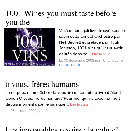
1001 Wines you must taste before
you die
Voilà un bien joli livre trouvé sous le
sapin cette année! Orchestré par
Neil Beckett et préfacé par Hugh
Johnson, 1001 Vins qu'il faut avoir
goûtés dans sa...
Lire la suite
Le 30 décembre 2008 par
Champagne
NONE
NONE
,
o vous, frères humains
Je ne peux m'empêcher de vous lire un extrait du livre d'Albert
Cohen O vous, frères humains"Pour moi qui vis avec ma mort
depuis mon enfance, je sais que...
Lire la suite
Le 25 octobre 2008 par
Paulo Lobo
Les inavouables rasoirs : la palme!