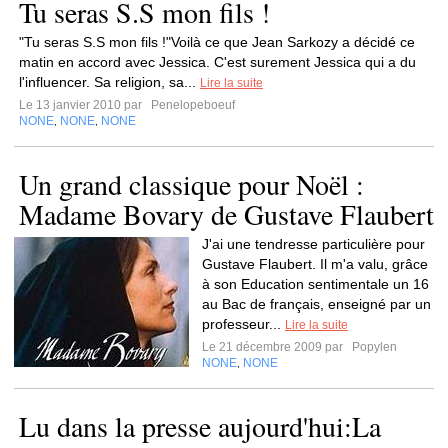
Tu seras S.S mon fils !
"Tu seras S.S mon fils !"Voilà ce que Jean Sarkozy a décidé ce
matin en accord avec Jessica. C'est surement Jessica qui a du
l'influencer. Sa religion, sa...
Lire la suite
Le 13 janvier 2010 par
Penelopeboeuf
NONE
NONE
NONE
,
,
Un grand classique pour Noël :
Madame Bovary de Gustave Flaubert
J'ai une tendresse particulière pour
Gustave Flaubert. Il m'a valu, grâce
à son Education sentimentale un 16
au Bac de français, enseigné par un
professeur...
Lire la suite
Le 21 décembre 2009 par
Popylen
NONE
NONE
,
Lu dans la presse aujourd'hui:La