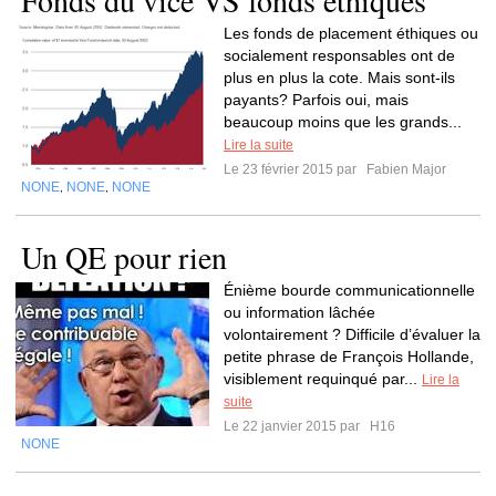
Fonds du vice VS fonds éthiques
Les fonds de placement éthiques ou
socialement responsables ont de
plus en plus la cote. Mais sont-ils
payants? Parfois oui, mais
beaucoup moins que les grands...
Lire la suite
Le 23 février 2015 par
Fabien Major
NONE
NONE
NONE
,
,
Un QE pour rien
Énième bourde communicationnelle
ou information lâchée
volontairement ? Difficile d’évaluer la
petite phrase de François Hollande,
visiblement requinqué par...
Lire la
suite
Le 22 janvier 2015 par
H16
NONE