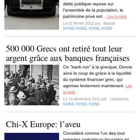
dette publique repose sur
l'ensemble de la population, le
patrimoine privé est...
Lire la suite
Le 01 février 2012 par
Boprat
NONE
NONE
NONE
NONE
,
,
,
500 000 Grecs ont retiré tout leur
argent grâce aux banques françaises
Ce “bank run” à la grecque, Donne
ainsi le coup de grâce à la liquidité
du système financier grec, qui
agonise lentement maintenant.
Lire
la suite
Le 14 décembre 2011 par
Labasoche
NONE
NONE
NONE
,
,
Chi-X Europe: l’aveu
Considéré comme l’un des tout
premiers opérateurs boursiers en