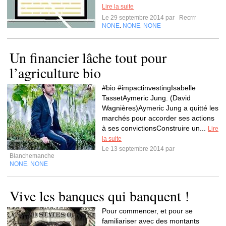
Lire la suite
Le 29 septembre 2014 par
Recrrr
NONE
NONE
NONE
,
,
Un financier lâche tout pour
l’agriculture bio
#bio #impactinvestingIsabelle
TassetAymeric Jung. (David
Wagnières)Aymeric Jung a quitté les
marchés pour accorder ses actions
à ses convictionsConstruire un...
Lire
la suite
Le 13 septembre 2014 par
Blanchemanche
NONE
NONE
,
Vive les banques qui banquent !
Pour commencer, et pour se
familiariser avec des montants