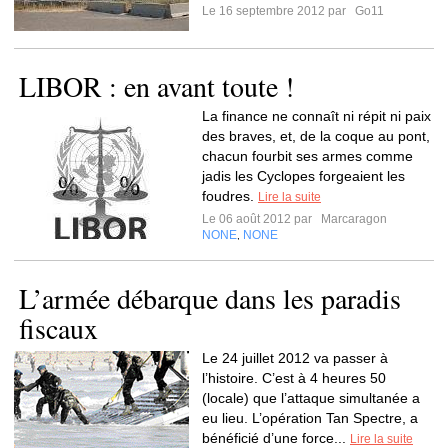
Le 16 septembre 2012 par
Go11
LIBOR : en avant toute !
La finance ne connaît ni répit ni paix
des braves, et, de la coque au pont,
chacun fourbit ses armes comme
jadis les Cyclopes forgeaient les
foudres.
Lire la suite
Le 06 août 2012 par
Marcaragon
NONE
NONE
,
L’armée débarque dans les paradis
fiscaux
Le 24 juillet 2012 va passer à
l’histoire. C’est à 4 heures 50
(locale) que l’attaque simultanée a
eu lieu. L’opération Tan Spectre, a
bénéficié d’une force...
Lire la suite