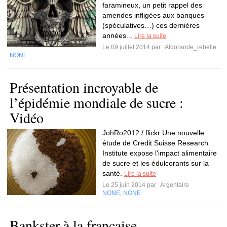
faramineux, un petit rappel des
amendes infligées aux banques
(spéculatives…) ces dernières
années...
Lire la suite
Le 09 juillet 2014 par
Aldorande_rebelle
NONE
Présentation incroyable de
l’épidémie mondiale de sucre :
Vidéo
JohRo2012 / flickr Une nouvelle
étude de Credit Suisse Research
Institute expose l'impact alimentaire
de sucre et les édulcorants sur la
santé.
Lire la suite
Le 25 juin 2014 par
Argentaire
NONE
NONE
,
Bankster à la française