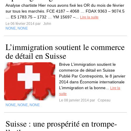
Analyse chartiste Hier nous avons fixé les OR du mois de février
sur tous les marchés. FCE 4187 – 4068 … FDAX 9363 – 9074.5
… ES 1783.75 – 1732 … YM 15697 –...
Lire la suite
Le 06 février 2014 par
John
NONE
NONE
,
L’immigration soutient le commerce
de détail en Suisse
Brève L’immigration soutient le
commerce de détail en Suisse
Publié Par Contrepoints, le 8 janvier
2014 dans Économie internationale
L’immigration et la bonne...
Lire la
suite
Le 08 janvier 2014 par
Copeau
NONE
NONE
NONE
,
,
Suisse : une prospérité en trompe-