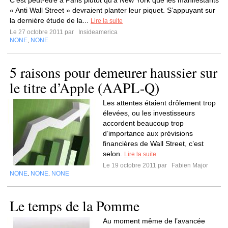
C’est peut-être à Paris plutôt qu’à New York que les manifestants
« Anti Wall Street » devraient planter leur piquet. S’appuyant sur
la dernière étude de la...
Lire la suite
Le 27 octobre 2011 par
Insideamerica
NONE
NONE
,
5 raisons pour demeurer haussier sur
le titre d’Apple (AAPL-Q)
Les attentes étaient drôlement trop
élevées, ou les investisseurs
accordent beaucoup trop
d’importance aux prévisions
financières de Wall Street, c’est
selon.
Lire la suite
Le 19 octobre 2011 par
Fabien Major
NONE
NONE
NONE
,
,
Le temps de la Pomme
Au moment même de l’avancée