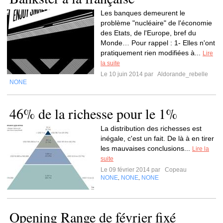
Les banques demeurent le
problème "nucléaire" de l'économie
des Etats, de l'Europe, bref du
Monde… Pour rappel : 1- Elles n'ont
pratiquement rien modifiées à...
Lire
la suite
Le 10 juin 2014 par
Aldorande_rebelle
NONE
46% de la richesse pour le 1%
La distribution des richesses est
inégale, c'est un fait. De là à en tirer
les mauvaises conclusions...
Lire la
suite
Le 09 février 2014 par
Copeau
NONE
NONE
NONE
,
,
Opening Range de février fixé