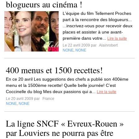
blogueurs au cinéma !
L'équipe du film Tellement Proches
part à la rencontre des blogueurs...
...inscrivez-vous pour recevoir deux
places et assister à une avant-
première dans votre...
Lire la suite
Le 22 avril 2009 par
Alainrobert
NONE
NONE
,
400 menus et 1500 recettes!
En ce 20 avril Les suggestions des chefs a publié son 400ème
menu et la 1500ème recette! Quelle belle journée! C’est
Coccinelle du blog Mes deux passions qui a...
Lire la suite
Le 20 avril 2009 par
France
NONE
NONE
,
La ligne SNCF « Evreux-Rouen »
par Louviers ne pourra pas être