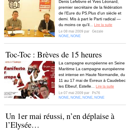
Denis Lefebvre et Yves Léonard,
premier secrétaire de la fédération
de l'Eure du PS.Plus d'un siècle et
demi. Mis à part le Parti radical —
du moins ce qu'il...
Lire la suite
Le 08 mai 2009 par
Gezale
NONE
NONE
,
Toc-Toc : Brèves de 15 heures
La campagne européenne en Seine
Maritime La campagne européenne
est intense en Haute Normandie, du
11 au 17 mai de Evreux à Caudebec
les Elbeuf, Estelle...
Lire la suite
Le 07 mai 2009 par
Ps76
NONE
NONE
NONE
NONE
,
,
,
Un 1er mai réussi, n’en déplaise à
l’Elysée…