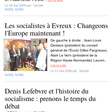
Lire la suite
Le 29 mai 2009 par
Gezale
NONE
NONE
,
Les socialistes à Evreux : Changeons
l'Europe maintenant !
De gauche à droite : Jean-Louis
Destans (président du conseil
général de l'Eure) Gilles Pargneaux,
Alain Le Vern (président de la
Région Haute-Normandie) Lauren...
Lire la suite
Le 12 mai 2009 par
Gezale
NONE
NONE
,
Denis Lefebvre et l'histoire du
socialisme : prenons le temps du
débat