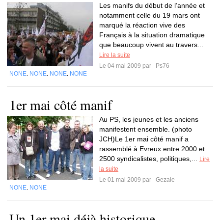
Les manifs du début de l’année et
notamment celle du 19 mars ont
marqué la réaction vive des
Français à la situation dramatique
que beaucoup vivent au travers...
Lire la suite
Le 04 mai 2009 par
Ps76
NONE
NONE
NONE
NONE
,
,
,
1er mai côté manif
Au PS, les jeunes et les anciens
manifestent ensemble. (photo
JCH)Le 1er mai côté manif a
rassemblé à Evreux entre 2000 et
2500 syndicalistes, politiques,...
Lire
la suite
Le 01 mai 2009 par
Gezale
NONE
NONE
,
Un 1er mai déjà historique…