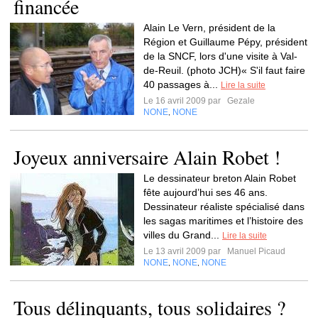
financée
Alain Le Vern, président de la
Région et Guillaume Pépy, président
de la SNCF, lors d'une visite à Val-
de-Reuil. (photo JCH)« S'il faut faire
40 passages à...
Lire la suite
Le 16 avril 2009 par
Gezale
NONE
NONE
,
Joyeux anniversaire Alain Robet !
Le dessinateur breton Alain Robet
fête aujourd’hui ses 46 ans.
Dessinateur réaliste spécialisé dans
les sagas maritimes et l’histoire des
villes du Grand...
Lire la suite
Le 13 avril 2009 par
Manuel Picaud
NONE
NONE
NONE
,
,
Tous délinquants, tous solidaires ?