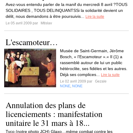
Avez-vous entendu parler de la manif du mercredi 8 avril ?TOUS
SOLIDAIRES , TOUS DELINQUANTSSi la solidarité devient un
délit, nous demandons à être poursuivis...
Lire la suite
Le 05 avril 2009 par
Mtislav
L'escamoteur…
Musée de Saint-Germain, Jérôme
Bosch, « l'Escamoteur ».« Il (1) a
rassemblé autour de lui un public
hétéroclite, ses fidèles et les autres.
Déjà ses complices...
Lire la suite
Le 02 avril 2009 par
Gezale
NONE
NONE
,
Annulation des plans de
licenciements : manifestation
unitaire le 31 mars à 18...
Tyco (notre photo JCH) Glaxo…même combat contre les