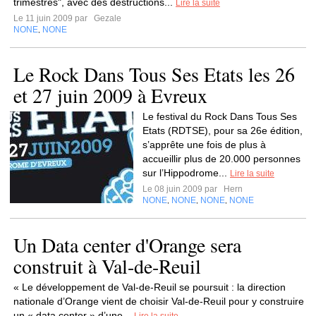
trimestres", avec des destructions...
Lire la suite
Le 11 juin 2009 par
Gezale
NONE
NONE
,
Le Rock Dans Tous Ses Etats les 26
et 27 juin 2009 à Evreux
Le festival du Rock Dans Tous Ses
Etats (RDTSE), pour sa 26e édition,
s’apprête une fois de plus à
accueillir plus de 20.000 personnes
sur l’Hippodrome...
Lire la suite
Le 08 juin 2009 par
Hern
NONE
NONE
NONE
NONE
,
,
,
Un Data center d'Orange sera
construit à Val-de-Reuil
« Le développement de Val-de-Reuil se poursuit : la direction
nationale d’Orange vient de choisir Val-de-Reuil pour y construire
un « data center » d’une...