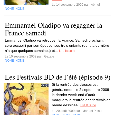
Le 14 septembre 2009 par
Abritel
NONE
NONE
,
Emmanuel Oladipo va regagner la
France samedi
Emmanuel Oladipo va retrouver la France. Samedi prochain, il
sera accueilli par son épouse, ses trois enfants (dont la dernière
n'a que quelques semaines) et...
Lire la suite
Le 10 septembre 2009 par
Gezale
NONE
NONE
,
Les Festivals BD de l’été (épisode 9)
Si la rentrée des classes est
généralement le 2 septembre 2009,
le dernier week-end d'août
marquera la rentrée des festivals de
bande dessinée.
Lire la suite
Le 20 août 2009 par
Manuel Picaud