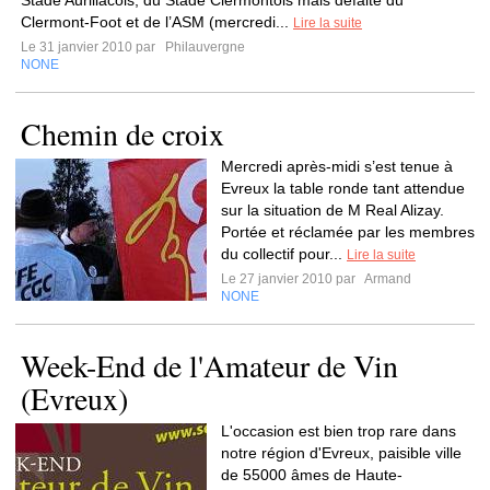
Stade Aurillacois, du Stade Clermontois mais défaite du
Clermont-Foot et de l’ASM (mercredi...
Lire la suite
Le 31 janvier 2010 par
Philauvergne
NONE
Chemin de croix
Mercredi après-midi s’est tenue à
Evreux la table ronde tant attendue
sur la situation de M Real Alizay.
Portée et réclamée par les membres
du collectif pour...
Lire la suite
Le 27 janvier 2010 par
Armand
NONE
Week-End de l'Amateur de Vin
(Evreux)
L'occasion est bien trop rare dans
notre région d'Evreux, paisible ville
de 55000 âmes de Haute-