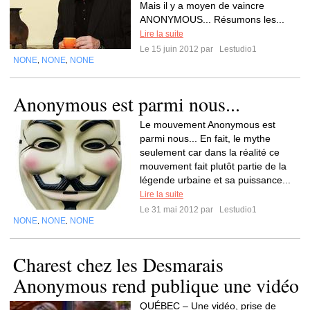
Mais il y a moyen de vaincre
ANONYMOUS... Résumons les...
Lire la suite
Le 15 juin 2012 par
Lestudio1
NONE
NONE
NONE
,
,
Anonymous est parmi nous...
Le mouvement Anonymous est
parmi nous... En fait, le mythe
seulement car dans la réalité ce
mouvement fait plutôt partie de la
légende urbaine et sa puissance...
Lire la suite
Le 31 mai 2012 par
Lestudio1
NONE
NONE
NONE
,
,
Charest chez les Desmarais
Anonymous rend publique une vidéo
QUÉBEC – Une vidéo, prise de