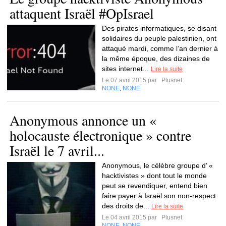
attaquent Israël #OpIsrael
Des pirates informatiques, se disant
solidaires du peuple palestinien, ont
attaqué mardi, comme l’an dernier à
la même époque, des dizaines de
sites internet...
Lire la suite
Le 07 avril 2015 par
Plusnet
NONE
NONE
,
Anonymous annonce un «
holocauste électronique » contre
Israël le 7 avril...
Anonymous, le célèbre groupe d’ «
hacktivistes » dont tout le monde
peut se revendiquer, entend bien
faire payer à Israël son non-respect
des droits de...
Lire la suite
Le 04 avril 2015 par
Plusnet
NONE
NONE
,