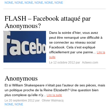
NONE
NONE
NONE
NONE
NONE
NONE
,
,
,
,
,
FLASH – Facebook attaqué par
Anonymous?
Dans la soirée d'hier, vous avez
peut être remarqué une difficulté à
se connecter au réseau social
Facebook. Cela s'est expliqué
officiellement par une panne...
Lire la
suite
Le 12 octobre 2012 par
Actweo.com
Anonymous
Et si William Shakespeare n'était pas l'auteur de ses pièces, mais
un politique proche de la Reine Elizabeth? Une question bien
plus complexe qu'elle n'y...
Lire la suite
Le 20 septembre 2012 par
Olivier Walmacq
NONE
NONE
,