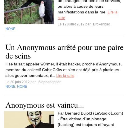
de piratages par dénis de services,
ou alors à cause de leurs
manifestations dans la rue.
Lire la
suite
Le 12 juillet 2012 par
Brokenbird
NONE
Un Anonymous arrêté pour une paire
de seins
Il se faisait appeler w0rmer, il était hacker, proche d’Anonymous,
membre du collectif CabinCr3w et s’en est déjà pris à plusieurs
sites gouvernementaux, il...
Lire la suite
Le 20 juin 2012 par
Stephaneprior
NONE
NONE
,
Anonymous est vaincu...
Par Bernard Bujold (LeStudio1.com)
- Être victime d'un piratage
(hacking) est toujours effrayant.