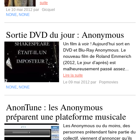
suite
Le 10 mai 2012 par
Gicquel
NONE
NONE
,
Sortie DVD du jour : Anonymous
Un film à voir ! Aujourd'hui sort en
DVD et Blu-Ray Anonymous. Le
nouveau film de Roland Emmerich
(2012, Le jour d'après) est
malheureusement passé assez...
Lire la suite
Le 09 mai 2012 par
Popmovies
NONE
NONE
,
AnonTune : les Anonymous
préparent une plateforme musicale
Les Anonymous ou du moins, des
personnes prétendant faire partie du
collectif, viennent d’annoncer qu’ils