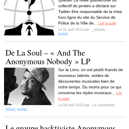
Québec La filiale québécoise du
collectif de pirates a déclaré sur
Twitter être responsable de la mise
hors ligne du site du Service de
Police de la Ville de...
Lire la suite
Le 11 avril 2015 par
_nicolas
NONE
De La Soul – « And The
Anonymous Nobody » LP
Sur le Limo, on est plutôt friands de
nouveaux talents, avides de
découvertes musicales bien de
notre temps. Du moins pour ce qui
concerne les styles musicaux...
Lire
la suite
Le 09 avril 2015 par
Le Limonadier
NONE
NONE
,
Le groupe hacktiviste Anonymous