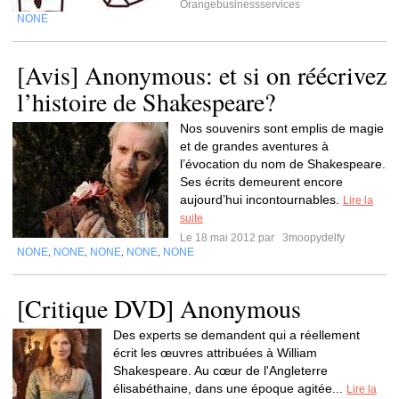
Orangebusinessservices
NONE
[Avis] Anonymous: et si on réécrivez
l’histoire de Shakespeare?
Nos souvenirs sont emplis de magie
et de grandes aventures à
l’évocation du nom de Shakespeare.
Ses écrits demeurent encore
aujourd’hui incontournables.
Lire la
suite
Le 18 mai 2012 par
3moopydelfy
NONE
NONE
NONE
NONE
NONE
,
,
,
,
[Critique DVD] Anonymous
Des experts se demandent qui a réellement
écrit les œuvres attribuées à William
Shakespeare. Au cœur de l'Angleterre
élisabéthaine, dans une époque agitée...
Lire la