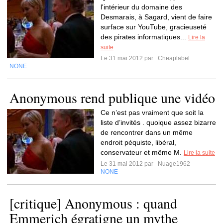
l'intérieur du domaine des
Desmarais, à Sagard, vient de faire
surface sur YouTube, gracieuseté
des pirates informatiques...
Lire la
suite
Le 31 mai 2012 par
Cheaplabel
NONE
Anonymous rend publique une vidéo
Ce n’est pas vraiment que soit la
liste d’invités . quoique assez bizarre
de rencontrer dans un même
endroit péquiste, libéral,
conservateur et même M.
Lire la suite
Le 31 mai 2012 par
Nuage1962
NONE
[critique] Anonymous : quand
Emmerich égratigne un mythe