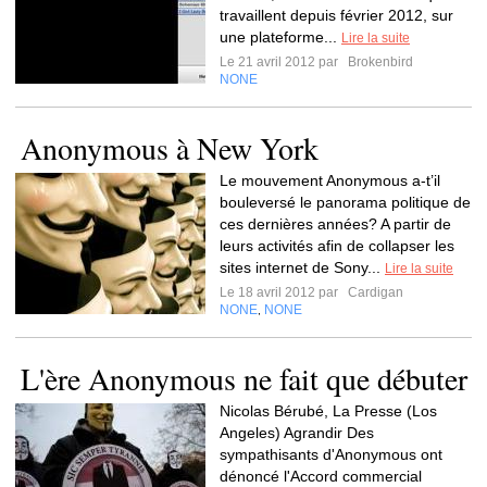
travaillent depuis février 2012, sur
une plateforme...
Lire la suite
Le 21 avril 2012 par
Brokenbird
NONE
Anonymous à New York
Le mouvement Anonymous a-t’il
bouleversé le panorama politique de
ces dernières années? A partir de
leurs activités afin de collapser les
sites internet de Sony...
Lire la suite
Le 18 avril 2012 par
Cardigan
NONE
NONE
,
L'ère Anonymous ne fait que débuter
Nicolas Bérubé, La Presse (Los
Angeles) Agrandir Des
sympathisants d'Anonymous ont
dénoncé l'Accord commercial