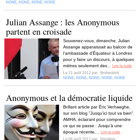
NONE
NONE
NONE
NONE
,
,
,
Julian Assange : les Anonymous
partent en croisade
Souvenez-vous, dimanche, Julian
Assange apparaissait au balcon de
l’ambassade d’Équateur à Londres
pour y faire un discours, à quelques
mètres seulement des...
Lire la suite
Le 21 août 2012 par
Brokenbird
NONE
NONE
NONE
NONE
NONE
,
,
,
,
Anonymous et la démocratie liquide
Brillant article par Éric Verhaeghe,
sur son blog "Jusqu'ici tout va bien".
AMHA, éclairant pour comprendre
ce qui se passe : Jusqu’à une
époque récente,...
Lire la suite
Le 06 août 2012 par
Pguillery