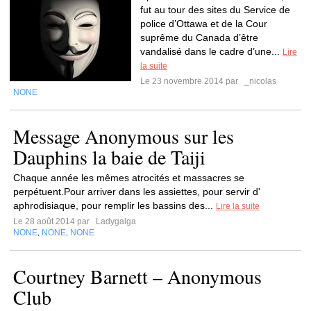
fut au tour des sites du Service de
police d’Ottawa et de la Cour
suprême du Canada d’être
vandalisé dans le cadre d’une...
Lire
la suite
Le 23 novembre 2014 par
_nicolas
NONE
Message Anonymous sur les
Dauphins la baie de Taiji
Chaque année les mêmes atrocités et massacres se
perpétuent.Pour arriver dans les assiettes, pour servir d'
aphrodisiaque, pour remplir les bassins des...
Lire la suite
Le 28 août 2014 par
Ladygalga
NONE
NONE
NONE
,
,
Courtney Barnett – Anonymous
Club