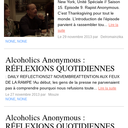
New York, Unité Spéciale // Saison
15. Episode 9. Rapist Anonymous.
C’est Thanksgiving pour tout le
monde. L’introduction de l’épisode
parvient à rassembler tou...
Lire la
suite
Le 29 novembre 2013 par
Delromainzika
NONE
NONE
,
Alcoholics Anonymous :
RÉFLEXIONS QUOTIDIENNES
: DAILY REFLECTIONS27 NOVEMBREATTENTION AUX FEUX
DE LA RAMPE !Au début, les gens de la presse ne parvenaient
pas à comprendre pourquoi nous refusions toute...
Lire la suite
Le 27 novembre 2013 par
Mouze
NONE
NONE
,
Alcoholics Anonymous :
RÉFLEXIONS QUOTIDIENNES