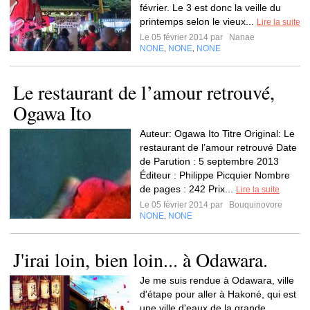
février. Le 3 est donc la veille du
printemps selon le vieux...
Lire la suite
Le 05 février 2014 par
Nanae
NONE
NONE
NONE
,
,
Le restaurant de l’amour retrouvé,
Ogawa Ito
Auteur: Ogawa Ito Titre Original: Le
restaurant de l’amour retrouvé Date
de Parution : 5 septembre 2013
Éditeur : Philippe Picquier Nombre
de pages : 242 Prix...
Lire la suite
Le 05 février 2014 par
Bouquinovore
NONE
NONE
,
J'irai loin, bien loin... à Odawara.
Je me suis rendue à Odawara, ville
d'étape pour aller à Hakoné, qui est
une ville d'eaux de la grande