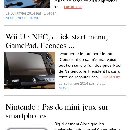
réussi ne serait-ce qu'à approcher
les...
Lire la suite
Le 30 janvier 2014 par
Livegen
NONE
NONE
NONE
,
,
Wii U : NFC, quick start menu,
GamePad, licences ...
Iwata tente le tout pour le tout
!Conscient de sa très mauvaise
position suite à l'un des pires Noel
de Nintendo, le Président Iwata a
tenté de rassurer ses...
Lire la suite
Le 30 janvier 2014 par
Jipay
NONE
Nintendo : Pas de mini-jeux sur
smartphones
Big N dément Alors que les
déclarations du journal économique