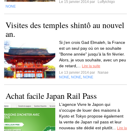
Le 15 janvier 2014 par
Luffyichigo
NONE
Visites des temples shintô au nouvel
an.
Si j'en crois Gad Elmaleh, la France
est un seul pay où on se souhaite
"Bonne année" jusqu'à la fin février.
Alors, je vous souhaite, avec un peu
de retard,...
Lire la suite
Le 13 janvier 2014 par
Nanae
NONE
NONE
NONE
,
,
Achat facile Japan Rail Pass
L'agence Vivre le Japon qui
s'occupe de louer des maisons à
Kyoto et Tokyo propose également
la vente de Japan rail pass et leur
nouveau site dédié est plutôt...
Lire la