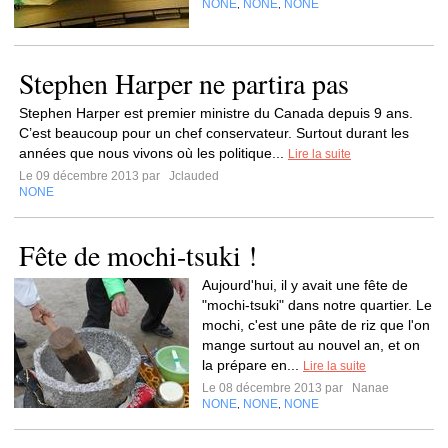
NONE
NONE
NONE
,
,
Stephen Harper ne partira pas
Stephen Harper est premier ministre du Canada depuis 9 ans.
C’est beaucoup pour un chef conservateur. Surtout durant les
années que nous vivons où les politique...
Lire la suite
Le 09 décembre 2013 par
Jclauded
NONE
Fête de mochi-tsuki !
Aujourd'hui, il y avait une fête de
"mochi-tsuki" dans notre quartier. Le
mochi, c'est une pâte de riz que l'on
mange surtout au nouvel an, et on
la prépare en...
Lire la suite
Le 08 décembre 2013 par
Nanae
NONE
NONE
NONE
,
,