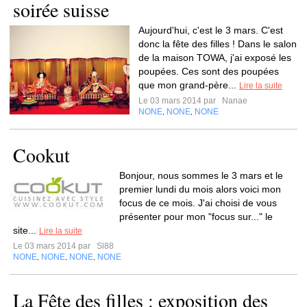
soirée suisse
Aujourd'hui, c'est le 3 mars. C'est
donc la fête des filles ! Dans le salon
de la maison TOWA, j'ai exposé les
poupées. Ces sont des poupées
que mon grand-père...
Lire la suite
Le 03 mars 2014 par
Nanae
NONE
NONE
NONE
,
,
Cookut
Bonjour, nous sommes le 3 mars et le
premier lundi du mois alors voici mon
focus de ce mois. J'ai choisi de vous
présenter pour mon "focus sur..." le
site...
Lire la suite
Le 03 mars 2014 par
Sl88
NONE
NONE
NONE
NONE
,
,
,
La Fête des filles : exposition des