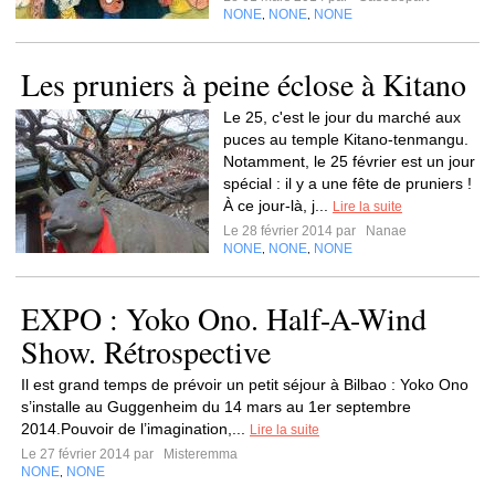
NONE
NONE
NONE
,
,
Les pruniers à peine éclose à Kitano
Le 25, c'est le jour du marché aux
puces au temple Kitano-tenmangu.
Notamment, le 25 février est un jour
spécial : il y a une fête de pruniers !
À ce jour-là, j...
Lire la suite
Le 28 février 2014 par
Nanae
NONE
NONE
NONE
,
,
EXPO : Yoko Ono. Half-A-Wind
Show. Rétrospective
Il est grand temps de prévoir un petit séjour à Bilbao : Yoko Ono
s’installe au Guggenheim du 14 mars au 1er septembre
2014.Pouvoir de l’imagination,...
Lire la suite
Le 27 février 2014 par
Misteremma
NONE
NONE
,