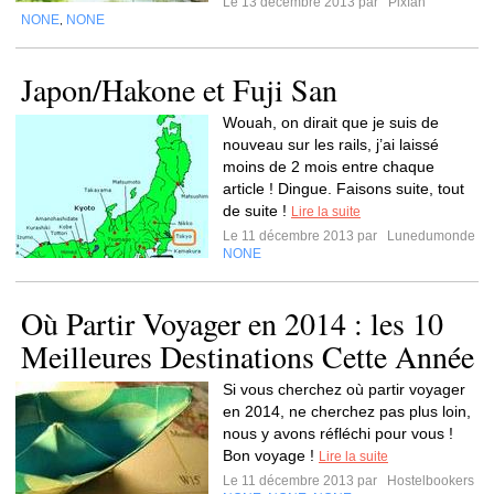
Le 13 décembre 2013 par
Pixfan
NONE
NONE
,
Japon/Hakone et Fuji San
Wouah, on dirait que je suis de
nouveau sur les rails, j’ai laissé
moins de 2 mois entre chaque
article ! Dingue. Faisons suite, tout
de suite !
Lire la suite
Le 11 décembre 2013 par
Lunedumonde
NONE
Où Partir Voyager en 2014 : les 10
Meilleures Destinations Cette Année
Si vous cherchez où partir voyager
en 2014, ne cherchez pas plus loin,
nous y avons réfléchi pour vous !
Bon voyage !
Lire la suite
Le 11 décembre 2013 par
Hostelbookers