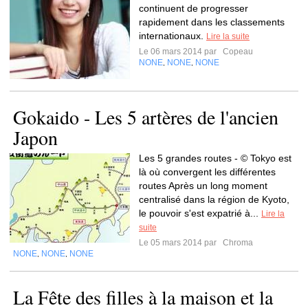
continuent de progresser
rapidement dans les classements
internationaux.
Lire la suite
Le 06 mars 2014 par
Copeau
NONE
NONE
NONE
,
,
Gokaido - Les 5 artères de l'ancien
Japon
Les 5 grandes routes - © Tokyo est
là où convergent les différentes
routes Après un long moment
centralisé dans la région de Kyoto,
le pouvoir s'est expatrié à...
Lire la
suite
Le 05 mars 2014 par
Chroma
NONE
NONE
NONE
,
,
La Fête des filles à la maison et la