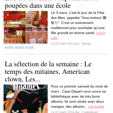
poupées dans une école
Le 3 mars, c'est le jour de la Fête
des filles, appelée "hina-matsuri 雛
祭り". C'est un évènement
traditionnel pour souhaiter qu'une
fille grandit en bonne santé.
Lire la
suite
Le 02 mars 2014 par
Nanae
NONE
NONE
NONE
,
,
La sélection de la semaine : Le
temps des mitaines, American
clown, Les...
Pour ce premier samedi du mois de
mars , Case Départ vous ouvre sa
bibliothèque avec de très bons
albums. Ils sont variés avec deux
mangas, des albums...
Lire la suite
Le 01 mars 2014 par
Casedepart