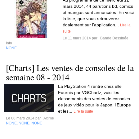
Au programme de ce mercredi 12
mars 2014, 44 parutions bd, comics
et mangas sont annoncées. En voici
la liste, que vous retrouverez
également sur l’application...
Lire la
suite
Le 11 mars 2014 par
Bande Dessinée
Info
NONE
[Charts] Les ventes de consoles de la
semaine 08 - 2014
La PlayStation 4 rentre chez elle
Fournis par VGChartz, voici les
classements des ventes de consoles
de jeux vidéo pour le Japon, l'Europe
et les...
Lire la suite
Le 08 mars 2014 par
Axime
NONE
NONE
NONE
,
,