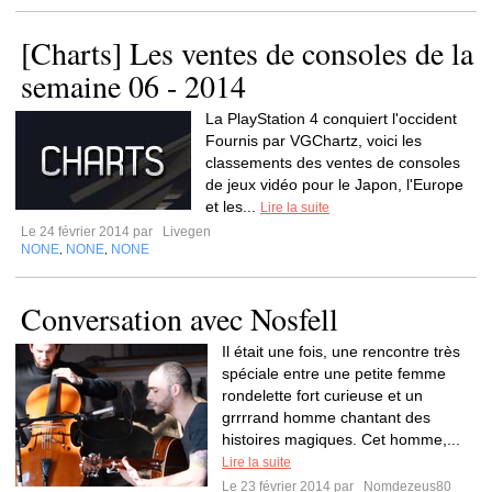
[Charts] Les ventes de consoles de la
semaine 06 - 2014
La PlayStation 4 conquiert l'occident
Fournis par VGChartz, voici les
classements des ventes de consoles
de jeux vidéo pour le Japon, l'Europe
et les...
Lire la suite
Le 24 février 2014 par
Livegen
NONE
NONE
NONE
,
,
Conversation avec Nosfell
Il était une fois, une rencontre très
spéciale entre une petite femme
rondelette fort curieuse et un
grrrrand homme chantant des
histoires magiques. Cet homme,...
Lire la suite
Le 23 février 2014 par
Nomdezeus80