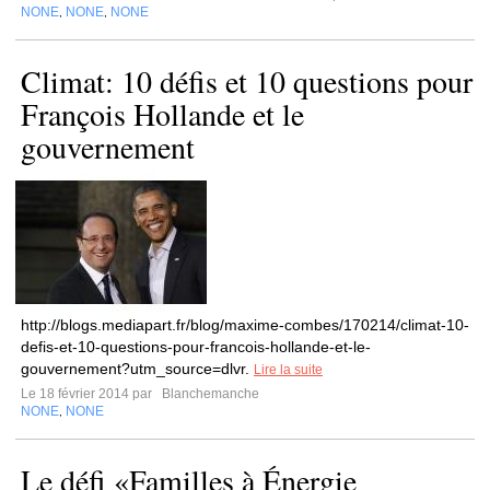
NONE
NONE
NONE
,
,
Climat: 10 défis et 10 questions pour
François Hollande et le
gouvernement
http://blogs.mediapart.fr/blog/maxime-combes/170214/climat-10-
defis-et-10-questions-pour-francois-hollande-et-le-
gouvernement?utm_source=dlvr.
Lire la suite
Le 18 février 2014 par
Blanchemanche
NONE
NONE
,
Le défi «Familles à Énergie