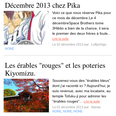
Décembre 2013 chez Pika
Voici ce que nous réserve Pika pour
ce mois de décembre.Le 4
décembreSpace Brothers tome
3Hibito a bien de la chance, il sera
le premier des deux frères à foule...
Lire la suite
Le 02 décembre 2013 par
Luffyichigo
NONE
Les érables "rouges" et les poteries
Kiyomizu.
Souvenez-vous des "érables bleus"
dont j'ai raconté ici ? Aujourd'hui, je
suis revenue, avec ma locataire, au
temple Tofuku-ji pour admirer les
"érables rouges"...
Lire la suite
Le 01 décembre 2013 par
Nanae
NONE
NONE
NONE
,
,