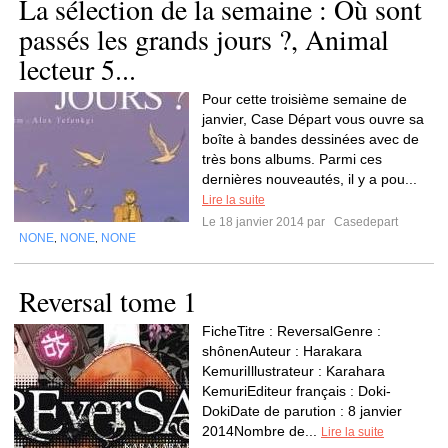
La sélection de la semaine : Où sont
passés les grands jours ?, Animal
lecteur 5...
Pour cette troisième semaine de
janvier, Case Départ vous ouvre sa
boîte à bandes dessinées avec de
très bons albums. Parmi ces
dernières nouveautés, il y a pou...
Lire la suite
Le 18 janvier 2014 par
Casedepart
NONE
NONE
NONE
,
,
Reversal tome 1
FicheTitre : ReversalGenre :
shônenAuteur : Harakara
KemuriIllustrateur : Karahara
KemuriEditeur français : Doki-
DokiDate de parution : 8 janvier
2014Nombre de...
Lire la suite