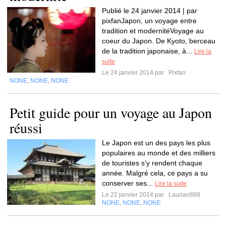
Publié le 24 janvier 2014 | par
pixfanJapon, un voyage entre
tradition et modernitéVoyage au
coeur du Japon. De Kyoto, berceau
de la tradition japonaise, à...
Lire la
suite
Le 24 janvier 2014 par
Pixfan
NONE
NONE
NONE
,
,
Petit guide pour un voyage au Japon
réussi
Le Japon est un des pays les plus
populaires au monde et des milliers
de touristes s’y rendent chaque
année. Malgré cela, ce pays a su
conserver ses...
Lire la suite
Le 22 janvier 2014 par
Laurian888
NONE
NONE
NONE
,
,