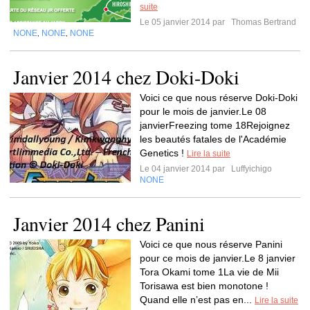
suite
Le 05 janvier 2014 par
Thomas Bertrand
NONE
NONE
NONE
,
,
Janvier 2014 chez Doki-Doki
Voici ce que nous réserve Doki-Doki
pour le mois de janvier.Le 08
janvierFreezing tome 18Rejoignez
les beautés fatales de l'Académie
Genetics !
Lire la suite
Le 04 janvier 2014 par
Luffyichigo
NONE
Janvier 2014 chez Panini
Voici ce que nous réserve Panini
pour ce mois de janvier.Le 8 janvier
Tora Okami tome 1La vie de Mii
Torisawa est bien monotone !
Quand elle n’est pas en...
Lire la suite