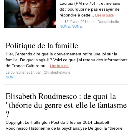
Lacroix (PM no 75) ... et me suis
dit : pourquoi ne pas essayer de
répondre à cette...
Lire la suite
Le 15 février 2014 par
Donquichotte
NONE
NONE
,
Politique de la famille
Hier, j'entends dire que le gouvernement retire une loi sur la
famille. De quoi s'agit-il ? Voici ce que j'ai retenu des informations
de France Culture ou...
Lire la suite
Le 05 février 2014 par
Christophefaurie
NONE
Elisabeth Roudinesco : de quoi la
"théorie du genre est-elle le fantasme
?
Copyright Le Huffington Post du 3 février 2014 Elisabeth
Roudinesco Historienne de la psychanalyse De quoi la "théorie