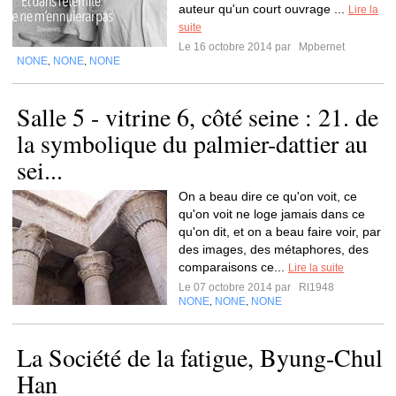
auteur qu'un court ouvrage ...
Lire la
suite
Le 16 octobre 2014 par
Mpbernet
NONE
NONE
NONE
,
,
Salle 5 - vitrine 6, côté seine : 21. de
la symbolique du palmier-dattier au
sei...
On a beau dire ce qu'on voit, ce
qu'on voit ne loge jamais dans ce
qu'on dit, et on a beau faire voir, par
des images, des métaphores, des
comparaisons ce...
Lire la suite
Le 07 octobre 2014 par
Rl1948
NONE
NONE
NONE
,
,
La Société de la fatigue, Byung-Chul
Han