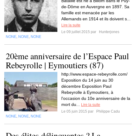
Bataille est né à Billom dans le Puy-
de-Dôme en Auvergne en 1897. Sa
famille est menacée par les
Allemands en 1914 et ils doivent s...
Lire la suite
Le 09 juillet 2015 par
Hunterjones
NONE
NONE
NONE
,
,
20ème anniversaire de l’Espace Paul
Rebeyrolle | Eymoutiers (87)
http://www.espace-rebeyrolle.com/
Exposition du 14 juin au 30
décembre Exposition Paul
Rebeyrolle à Eymoutiers, à
l'occasion du 10e anniversaire de la
mort du...
Lire la suite
Le 05 juin 2015 par
Philippe Cadu
NONE
NONE
NONE
,
,
Des élites délinquantes ? La