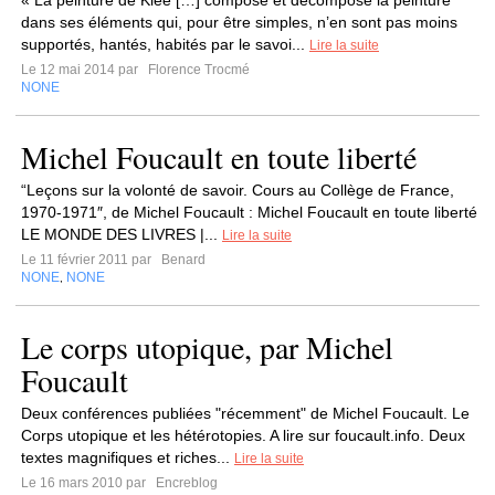
« La peinture de Klee […] compose et décompose la peinture
dans ses éléments qui, pour être simples, n’en sont pas moins
supportés, hantés, habités par le savoi...
Lire la suite
Le 12 mai 2014 par
Florence Trocmé
NONE
Michel Foucault en toute liberté
“Leçons sur la volonté de savoir. Cours au Collège de France,
1970-1971″, de Michel Foucault : Michel Foucault en toute liberté
LE MONDE DES LIVRES |...
Lire la suite
Le 11 février 2011 par
Benard
NONE
NONE
,
Le corps utopique, par Michel
Foucault
Deux conférences publiées "récemment" de Michel Foucault. Le
Corps utopique et les hétérotopies. A lire sur foucault.info. Deux
textes magnifiques et riches...
Lire la suite
Le 16 mars 2010 par
Encreblog