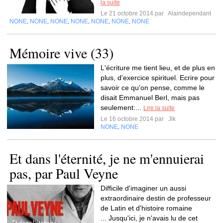
la suite
Le 21 octobre 2014 par
Alaindependant
NONE
NONE
NONE
NONE
NONE
NONE
NONE
,
,
,
,
,
,
Mémoire vive (33)
L'écriture me tient lieu, et de plus en
plus, d'exercice spirituel. Ecrire pour
savoir ce qu'on pense, comme le
disait Emmanuel Berl, mais pas
seulement:...
Lire la suite
Le 16 octobre 2014 par
Jlk
NONE
NONE
,
Et dans l'éternité, je ne m'ennuierai
pas, par Paul Veyne
Difficile d'imaginer un aussi
extraordinaire destin de professeur
de Latin et d'histoire romaine
... Jusqu'ici, je n'avais lu de cet