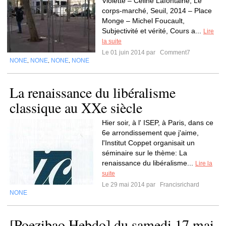
Violette – Céline Lafontaine, Le
corps-marché, Seuil, 2014 – Place
Monge – Michel Foucault,
Subjectivité et vérité, Cours a...
Lire
la suite
Le 01 juin 2014 par
Comment7
NONE
NONE
NONE
NONE
,
,
,
La renaissance du libéralisme
classique au XXe siècle
Hier soir, à l' ISEP, à Paris, dans ce
6e arrondissement que j'aime,
l'Institut Coppet organisait un
séminaire sur le thème: La
renaissance du libéralisme...
Lire la
suite
Le 29 mai 2014 par
Francisrichard
NONE
[Poezibao Hebdo] du samedi 17 mai