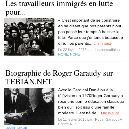
Les travailleurs immigrés en lutte
pour...
« C’est important de se construire
en se disant que nos parents n’ont
pas passé leur temps à baisser la
tête. Parce que j’entends beaucoup
dire, nos parents...
Lire la suite
Le 22 février 2015 par
Lepinematthieu
NONE
NONE
,
Biographie de Roger Garaudy sur
TEBIAN.NET
Avec le Cardinal Daniélou à la
télévision en 1970Roger Garaudy a
reçu une bonne éducation classique
bien qu’il soit issu d’une famille
modeste. Il est né de...
Lire la suite
Le 11 février 2015 par
Roger Garaudy A
Contre-Nuit
NONE
NONE
,