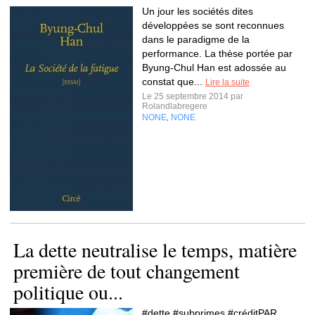
Un jour les sociétés dites
développées se sont reconnues
dans le paradigme de la
performance. La thèse portée par
Byung-Chul Han est adossée au
constat que...
Lire la suite
Le 25 septembre 2014 par
Rolandlabregere
NONE
NONE
,
La dette neutralise le temps, matière
première de tout changement
politique ou...
#dette #subprimes #créditPAR