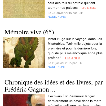
sauf des rois du pétrole qui font
tourner nos palaces...
Lire la suite
Le 23 janvier 2015 par
Jlk
NONE
NONE
,
Mémoire vive (65)
Victor Hugo sur le voyage, dans Les
Misérables: "Voir mille objets pour la
première et pour la dernière fois,
quoi de plus mélancolique et de plus
profond !...
Lire la suite
Le 11 janvier 2015 par
Jlk
NONE
NONE
,
Chronique des idées et des livres, par
Frédéric Gagnon…
L’écrivain Éric Zemmour lançait
dernièrement un pavé dans la mare
médiatico-politique, un livre de plus