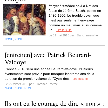
#psyché #médecine«La Nef des
fous» de Jérôme Bosch, peinte en
1490-1500. Le trouble psychique
n’est pas seulement envisagé
comme un mal, mais aussi comme
un...
Lire la suite
Le 09 mai 2015 par
Blanchemanche
NONE
NONE
,
[entretien] avec Patrick Beurard-
Valdoye
L’année 2015 sera une année Beurard-Valdoye. Plusieurs
évènements sont prévus pour marquer les trente ans de la
parution du premier volume du "Cycle des...
Lire la suite
Le 25 février 2015 par
Florence Trocmé
NONE
NONE
NONE
,
,
Ils ont eu le courage de dire « non » :