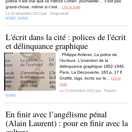
justice Il est vrai que ce Patrick Cohen "journaliste"... c'est pas
grand-chose, même si c'est...
Lire la suite
Le 24 décembre 2013 par
Sergeuleski
NONE
NONE
,
L'écrit dans la cité : polices de l'écrit
et délinquance graphique
. Philippe Artières, La police de
l'écriture. L'invention de la
délinquance graphique 1852-1945,
Paris, La Découverte, 183 p, 17 €
Grafitti, tags, écrits sur le...
Lire la
suite
Le 23 décembre 2013 par
Fmariet
NONE
En finir avec l’angélisme pénal
(Alain Laurent) : pour en finir avec la
culture...