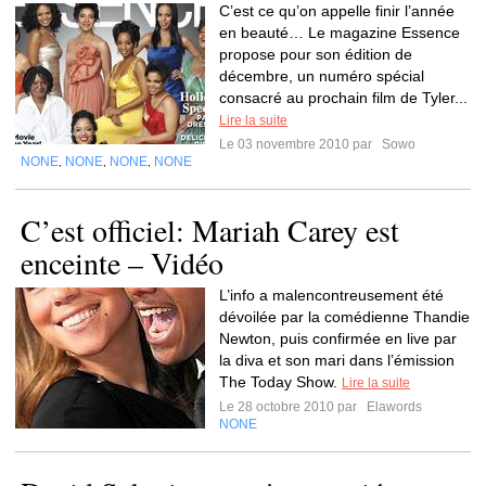
C’est ce qu’on appelle finir l’année
en beauté… Le magazine Essence
propose pour son édition de
décembre, un numéro spécial
consacré au prochain film de Tyler...
Lire la suite
Le 03 novembre 2010 par
Sowo
NONE
NONE
NONE
NONE
,
,
,
C’est officiel: Mariah Carey est
enceinte – Vidéo
L’info a malencontreusement été
dévoilée par la comédienne Thandie
Newton, puis confirmée en live par
la diva et son mari dans l’émission
The Today Show.
Lire la suite
Le 28 octobre 2010 par
Elawords
NONE