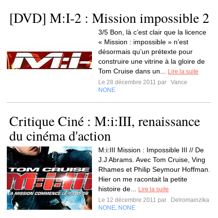
[DVD] M:I-2 : Mission impossible 2
3/5 Bon, là c’est clair que la licence
« Mission : impossible » n’est
désormais qu’un prétexte pour
construire une vitrine à la gloire de
Tom Cruise dans un...
Lire la suite
Le 28 décembre 2011 par
Vance
NONE
Critique Ciné : M:i:III, renaissance
du cinéma d'action
M:i:III Mission : Impossible III // De
J.J Abrams. Avec Tom Cruise, Ving
Rhames et Philip Seymour Hoffman.
Hier on me racontait la petite
histoire de...
Lire la suite
Le 12 décembre 2011 par
Delromainzika
NONE
NONE
,