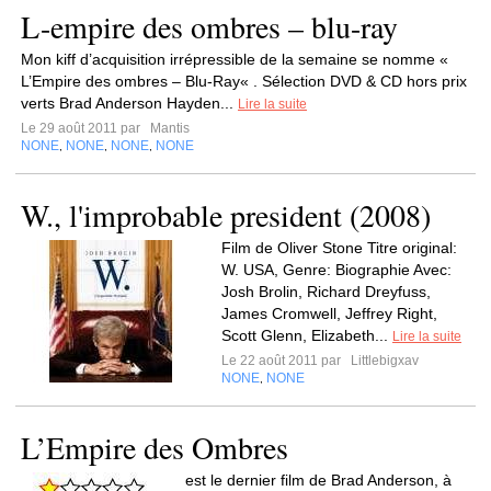
L-empire des ombres – blu-ray
Mon kiff d’acquisition irrépressible de la semaine se nomme «
L’Empire des ombres – Blu-Ray« . Sélection DVD & CD hors prix
verts Brad Anderson Hayden...
Lire la suite
Le 29 août 2011 par
Mantis
NONE
NONE
NONE
NONE
,
,
,
W., l'improbable president (2008)
Film de Oliver Stone Titre original:
W. USA, Genre: Biographie Avec:
Josh Brolin, Richard Dreyfuss,
James Cromwell, Jeffrey Right,
Scott Glenn, Elizabeth...
Lire la suite
Le 22 août 2011 par
Littlebigxav
NONE
NONE
,
L’Empire des Ombres
est le dernier film de Brad Anderson, à