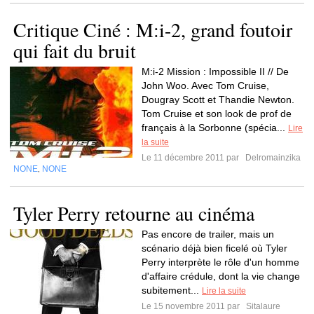
Critique Ciné : M:i-2, grand foutoir
qui fait du bruit
M:i-2 Mission : Impossible II // De
John Woo. Avec Tom Cruise,
Dougray Scott et Thandie Newton.
Tom Cruise et son look de prof de
français à la Sorbonne (spécia...
Lire
la suite
Le 11 décembre 2011 par
Delromainzika
NONE
NONE
,
Tyler Perry retourne au cinéma
Pas encore de trailer, mais un
scénario déjà bien ficelé où Tyler
Perry interprète le rôle d'un homme
d'affaire crédule, dont la vie change
subitement...
Lire la suite
Le 15 novembre 2011 par
Sitalaure