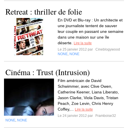
Retreat : thriller de folie
En DVD et Blu-ray : Un architecte et
une journaliste tentent de sauver
leur couple en passant une semaine
dans une maison sur une île
déserte.
Lire la suite
Le 25 janvier 2012 par
Cineblogywood
NONE
NONE
,
Cinéma : Trust (Intrusion)
Film américain de David
Schwimmer, avec Clive Owen,
Catherine Keener, Liana Liberato,
Jason Clarke, Viola Davis, Tristan
Peach, Zoe Levin, Chris Henry
Coffey,...
Lire la suite
Le 24 janvier 2012 par
Framboise32
NONE
NONE
,