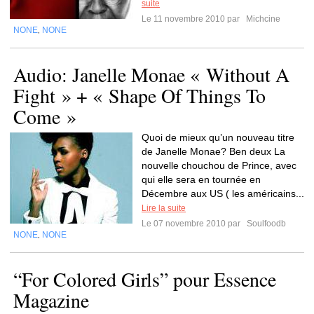
suite
Le 11 novembre 2010 par
Michcine
NONE
NONE
,
Audio: Janelle Monae « Without A
Fight » + « Shape Of Things To
Come »
Quoi de mieux qu’un nouveau titre
de Janelle Monae? Ben deux La
nouvelle chouchou de Prince, avec
qui elle sera en tournée en
Décembre aux US ( les américains...
Lire la suite
Le 07 novembre 2010 par
Soulfoodb
NONE
NONE
,
“For Colored Girls” pour Essence
Magazine