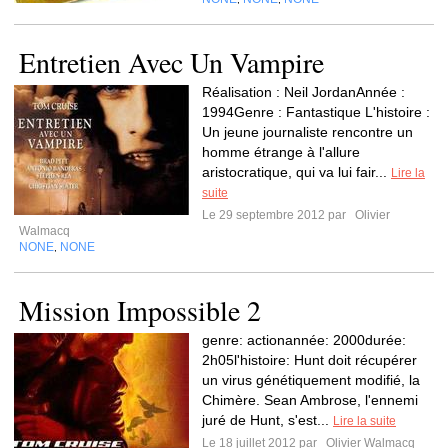
Entretien Avec Un Vampire
Réalisation : Neil JordanAnnée :
1994Genre : Fantastique L'histoire :
Un jeune journaliste rencontre un
homme étrange à l'allure
aristocratique, qui va lui fair...
Lire la
suite
Le 29 septembre 2012 par
Olivier
Walmacq
NONE
NONE
,
Mission Impossible 2
genre: actionannée: 2000durée:
2h05l'histoire: Hunt doit récupérer
un virus génétiquement modifié, la
Chimère. Sean Ambrose, l'ennemi
juré de Hunt, s'est...
Lire la suite
Le 18 juillet 2012 par
Olivier Walmacq