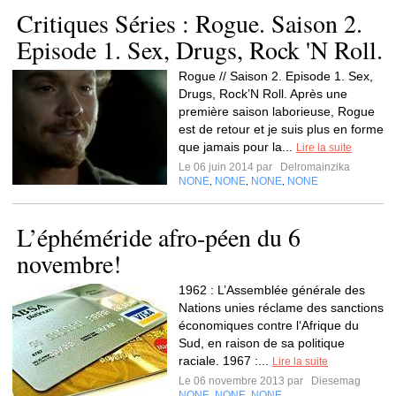
Critiques Séries : Rogue. Saison 2.
Episode 1. Sex, Drugs, Rock 'N Roll.
Rogue // Saison 2. Episode 1. Sex,
Drugs, Rock’N Roll. Après une
première saison laborieuse, Rogue
est de retour et je suis plus en forme
que jamais pour la...
Lire la suite
Le 06 juin 2014 par
Delromainzika
NONE
NONE
NONE
NONE
,
,
,
L’éphéméride afro-péen du 6
novembre!
1962 : L’Assemblée générale des
Nations unies réclame des sanctions
économiques contre l‘Afrique du
Sud, en raison de sa politique
raciale. 1967 :...
Lire la suite
Le 06 novembre 2013 par
Diesemag
NONE
NONE
NONE
,
,