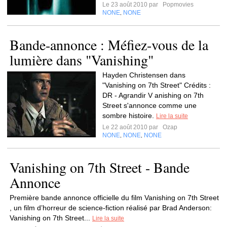
Le 23 août 2010 par
Popmovies
NONE
NONE
,
Bande-annonce : Méfiez-vous de la
lumière dans "Vanishing"
Hayden Christensen dans
"Vanishing on 7th Street" Crédits :
DR - Agrandir V anishing on 7th
Street s'annonce comme une
sombre histoire.
Lire la suite
Le 22 août 2010 par
Ozap
NONE
NONE
NONE
,
,
Vanishing on 7th Street - Bande
Annonce
Première bande annonce officielle du film Vanishing on 7th Street
, un film d’horreur de science-fiction réalisé par Brad Anderson:
Vanishing on 7th Street...
Lire la suite