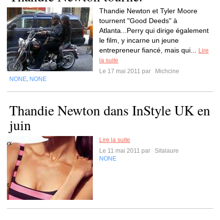
Thandie Newton et Tyler Moore
tournent "Good Deeds" à
Atlanta...Perry qui dirige également
le film, y incarne un jeune
entrepreneur fiancé, mais qui...
Lire
la suite
Le 17 mai 2011 par
Michcine
NONE
NONE
,
Thandie Newton dans InStyle UK en
juin
Lire la suite
Le 11 mai 2011 par
Sitalaure
NONE