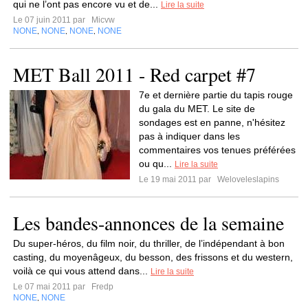
qui ne l’ont pas encore vu et de...
Lire la suite
Le 07 juin 2011 par
Micvw
NONE
NONE
NONE
NONE
,
,
,
MET Ball 2011 - Red carpet #7
7e et dernière partie du tapis rouge
du gala du MET. Le site de
sondages est en panne, n'hésitez
pas à indiquer dans les
commentaires vos tenues préférées
ou qu...
Lire la suite
Le 19 mai 2011 par
Weloveleslapins
Les bandes-annonces de la semaine
Du super-héros, du film noir, du thriller, de l’indépendant à bon
casting, du moyenâgeux, du besson, des frissons et du western,
voilà ce qui vous attend dans...
Lire la suite
Le 07 mai 2011 par
Fredp
NONE
NONE
,