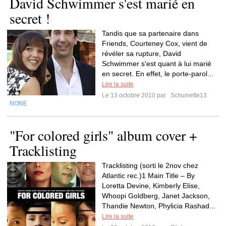
David Schwimmer s'est marié en
secret !
Tandis que sa partenaire dans
Friends, Courteney Cox, vient de
révéler sa rupture, David
Schwimmer s'est quant à lui marié
en secret. En effet, le porte-parol...
Lire la suite
Le 13 octobre 2010 par
Schumette13
NONE
"For colored girls" album cover +
Tracklisting
Tracklisting (sorti le 2nov chez
Atlantic rec.)1 Main Title – By
Loretta Devine, Kimberly Elise,
Whoopi Goldberg, Janet Jackson,
Thandie Newton, Phylicia Rashad...
Lire la suite