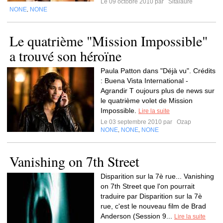
Le 09 octobre 2010 par
Sitalaure
NONE
NONE
,
Le quatrième "Mission Impossible"
a trouvé son héroïne
Paula Patton dans "Déjà vu". Crédits
: Buena Vista International -
Agrandir T oujours plus de news sur
le quatrième volet de Mission
Impossible.
Lire la suite
Le 03 septembre 2010 par
Ozap
NONE
NONE
NONE
,
,
Vanishing on 7th Street
Disparition sur la 7è rue... Vanishing
on 7th Street que l'on pourrait
traduire par Disparition sur la 7è
rue, c'est le nouveau film de Brad
Anderson (Session 9...
Lire la suite