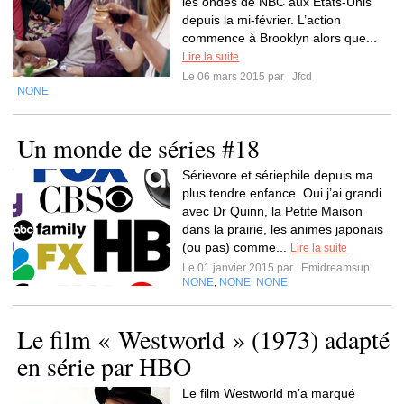
les ondes de NBC aux États-Unis
depuis la mi-février. L’action
commence à Brooklyn alors que...
Lire la suite
Le 06 mars 2015 par
Jfcd
NONE
Un monde de séries #18
Sérievore et sériephile depuis ma
plus tendre enfance. Oui j’ai grandi
avec Dr Quinn, la Petite Maison
dans la prairie, les animes japonais
(ou pas) comme...
Lire la suite
Le 01 janvier 2015 par
Emidreamsup
NONE
NONE
NONE
,
,
Le film « Westworld » (1973) adapté
en série par HBO
Le film Westworld m’a marqué