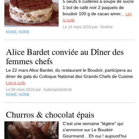
5 oeufs 6 cuillères à soupe de sucre
1 bol de café noir 2 paquets de
boudoir 100 g de cacao amer...
Lire
la suite
Le 14 mars 2010 par
Kroline
NONE
NONE
,
Alice Bardet conviée au Dîner des
femmes chefs
Le 22 mars Alice Bardet, du restaurant le Boudoir, participera au
diner de gala du Colloque National des Grands Chefs de Cuisine.
Lire la suite
Le 09 mars 2010 par
Aubergesbistrots
NONE
NONE
,
Churros & chocolat épais
C'est une semaine "légère" qui
s'annonce sur Le Boudoir
Gourmand... Eh oui ! aujourd'hui