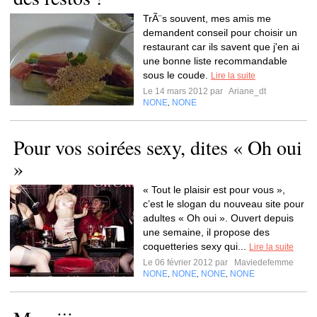
TrÃ¨s souvent, mes amis me
demandent conseil pour choisir un
restaurant car ils savent que j'en ai
une bonne liste recommandable
sous le coude.
Lire la suite
Le 14 mars 2012 par
Ariane_dt
NONE
NONE
,
Pour vos soirées sexy, dites « Oh oui
»
« Tout le plaisir est pour vous »,
c’est le slogan du nouveau site pour
adultes « Oh oui ». Ouvert depuis
une semaine, il propose des
coquetteries sexy qui...
Lire la suite
Le 06 février 2012 par
Maviedefemme
NONE
NONE
NONE
NONE
,
,
,