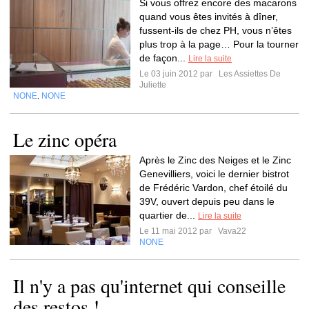
Si vous offrez encore des macarons
quand vous êtes invités à dîner,
fussent-ils de chez PH, vous n’êtes
plus trop à la page… Pour la tourner
de façon...
Lire la suite
Le 03 juin 2012 par
Les Assiettes De
Juliette
NONE
NONE
,
Le zinc opéra
Après le Zinc des Neiges et le Zinc
Genevilliers, voici le dernier bistrot
de Frédéric Vardon, chef étoilé du
39V, ouvert depuis peu dans le
quartier de...
Lire la suite
Le 11 mai 2012 par
Vava22
NONE
Il n'y a pas qu'internet qui conseille
des restos !