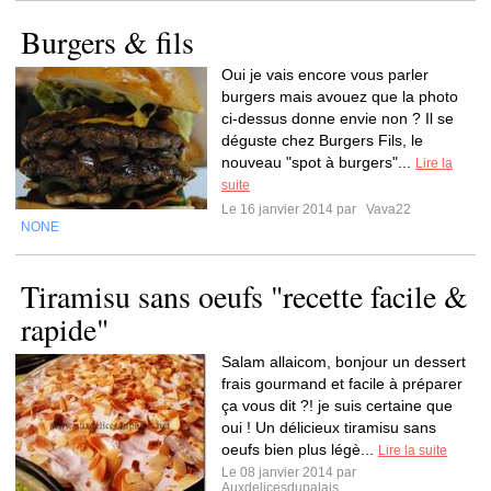
Burgers & fils
Oui je vais encore vous parler
burgers mais avouez que la photo
ci-dessus donne envie non ? Il se
déguste chez Burgers Fils, le
nouveau "spot à burgers"...
Lire la
suite
Le 16 janvier 2014 par
Vava22
NONE
Tiramisu sans oeufs "recette facile &
rapide"
Salam allaicom, bonjour un dessert
frais gourmand et facile à préparer
ça vous dit ?! je suis certaine que
oui ! Un délicieux tiramisu sans
oeufs bien plus légè...
Lire la suite
Le 08 janvier 2014 par
Auxdelicesdupalais