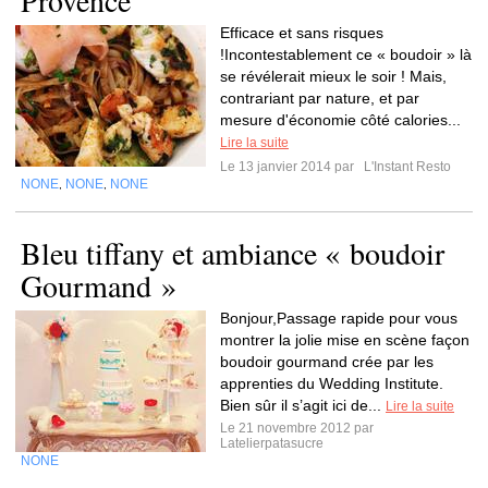
Provence
Efficace et sans risques
!Incontestablement ce « boudoir » là
se révélerait mieux le soir ! Mais,
contrariant par nature, et par
mesure d'économie côté calories...
Lire la suite
Le 13 janvier 2014 par
L'Instant Resto
NONE
NONE
NONE
,
,
Bleu tiffany et ambiance « boudoir
Gourmand »
Bonjour,Passage rapide pour vous
montrer la jolie mise en scène façon
boudoir gourmand crée par les
apprenties du Wedding Institute.
Bien sûr il s’agit ici de...
Lire la suite
Le 21 novembre 2012 par
Latelierpatasucre
NONE