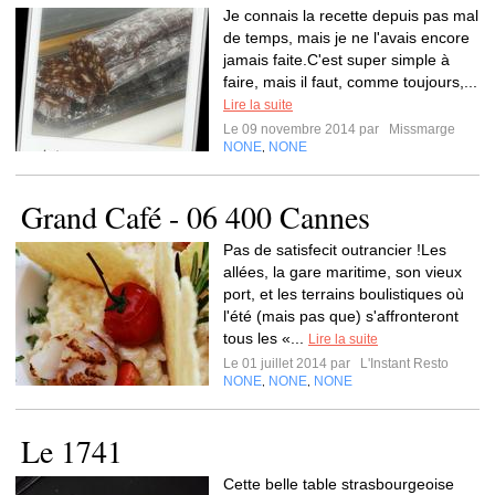
Je connais la recette depuis pas mal
de temps, mais je ne l'avais encore
jamais faite.C'est super simple à
faire, mais il faut, comme toujours,...
Lire la suite
Le 09 novembre 2014 par
Missmarge
NONE
NONE
,
Grand Café - 06 400 Cannes
Pas de satisfecit outrancier !Les
allées, la gare maritime, son vieux
port, et les terrains boulistiques où
l'été (mais pas que) s'affronteront
tous les «...
Lire la suite
Le 01 juillet 2014 par
L'Instant Resto
NONE
NONE
NONE
,
,
Le 1741
Cette belle table strasbourgeoise