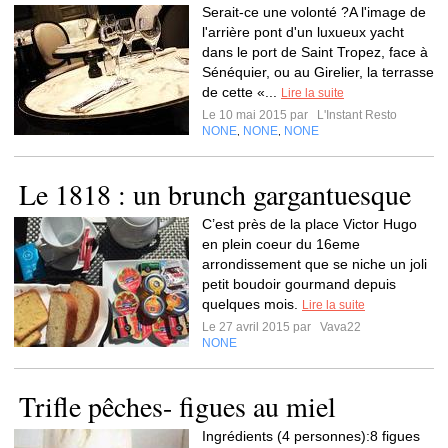
Serait-ce une volonté ?A l'image de
l'arrière pont d'un luxueux yacht
dans le port de Saint Tropez, face à
Sénéquier, ou au Girelier, la terrasse
de cette «...
Lire la suite
Le 10 mai 2015 par
L'Instant Resto
NONE
NONE
NONE
,
,
Le 1818 : un brunch gargantuesque
C’est près de la place Victor Hugo
en plein coeur du 16eme
arrondissement que se niche un joli
petit boudoir gourmand depuis
quelques mois.
Lire la suite
Le 27 avril 2015 par
Vava22
NONE
Trifle pêches- figues au miel
Ingrédients (4 personnes):8 figues