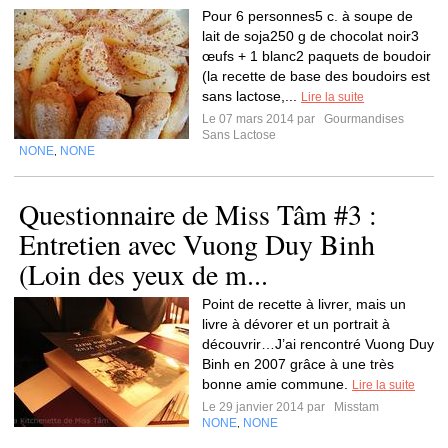
Pour 6 personnes5 c. à soupe de
lait de soja250 g de chocolat noir3
œufs + 1 blanc2 paquets de boudoir
(la recette de base des boudoirs est
sans lactose,...
Lire la suite
Le 07 mars 2014 par
Gourmandises
Sans Lactose
NONE
NONE
,
Questionnaire de Miss Tâm #3 :
Entretien avec Vuong Duy Binh
(Loin des yeux de m...
Point de recette à livrer, mais un
livre à dévorer et un portrait à
découvrir…J’ai rencontré Vuong Duy
Binh en 2007 grâce à une très
bonne amie commune.
Lire la suite
Le 29 janvier 2014 par
Misstam
NONE
NONE
,