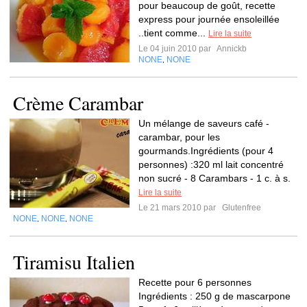
pour beaucoup de goût, recette
express pour journée ensoleillée
..tient comme...
Lire la suite
Le 04 juin 2010 par
Annickb
NONE
NONE
,
Crème Carambar
Un mélange de saveurs café -
carambar, pour les
gourmands.Ingrédients (pour 4
personnes) :320 ml lait concentré
non sucré - 8 Carambars - 1 c. à s.
Lire la suite
Le 21 mars 2010 par
Glutenfree
NONE
NONE
NONE
,
,
Tiramisu Italien
Recette pour 6 personnes
Ingrédients : 250 g de mascarpone