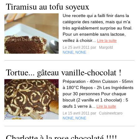
Tiramisu au tofu soyeux
Une recette qui a failli finir dans la
catégorie des ratées, mais qui m'a
très agréablement surprise au final.
Pour un ensemble sans lactose,
veillez à choisir...
Lire la suite
Le 25 avril 2011 par
Margotd
NONE
NONE
,
Tortue... gâteau vanille-chocolat !
Préparation - 40mn Cuisson - 55mn
à 180°C Repos - 2h Les Ingrédients
pour 30 personnes Pour chaque
biscuit (2 vanille et 1 chocolat) : 5
œufs 1 verre à...
Lire la suite
Le 15 avril 2011 par
Cuisineetcaro
NONE
NONE
,
Charlotte à la rose chocolaté !!!!