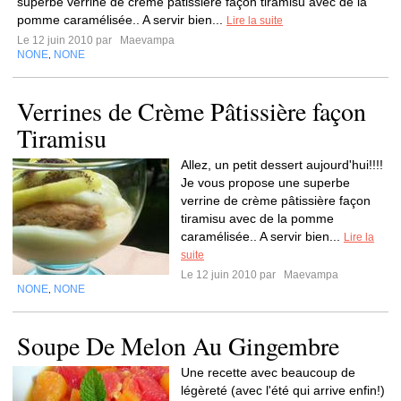
superbe verrine de crème pâtissière façon tiramisu avec de la
pomme caramélisée.. A servir bien...
Lire la suite
Le 12 juin 2010 par
Maevampa
NONE
NONE
,
Verrines de Crème Pâtissière façon
Tiramisu
Allez, un petit dessert aujourd'hui!!!!
Je vous propose une superbe
verrine de crème pâtissière façon
tiramisu avec de la pomme
caramélisée.. A servir bien...
Lire la
suite
Le 12 juin 2010 par
Maevampa
NONE
NONE
,
Soupe De Melon Au Gingembre
Une recette avec beaucoup de
légèreté (avec l'été qui arrive enfin!)