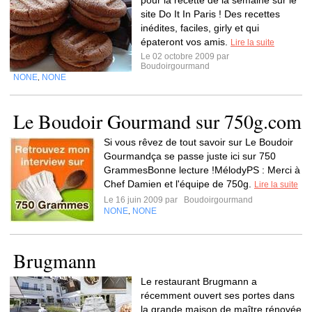
pour la recette de la semaine sur le
site Do It In Paris ! Des recettes
inédites, faciles, girly et qui
épateront vos amis.
Lire la suite
Le 02 octobre 2009 par
Boudoirgourmand
NONE
NONE
,
Le Boudoir Gourmand sur 750g.com
Si vous rêvez de tout savoir sur Le Boudoir
Gourmandça se passe juste ici sur 750
GrammesBonne lecture !MélodyPS : Merci à
Chef Damien et l'équipe de 750g.
Lire la suite
Le 16 juin 2009 par
Boudoirgourmand
NONE
NONE
,
Brugmann
Le restaurant Brugmann a
récemment ouvert ses portes dans
la grande maison de maître rénovée