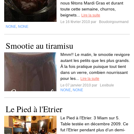
nous fêtons Mardi Gras et durant
toute cette semaine, churros,
beignets...
Lire la suite
Le 16 février 2010 par
Boudoirgourmand
NONE
NONE
,
Smootie au tiramisu
Mmm!! Le matin, le smootie revigore
autant les petits que les plus grands.
À la fois pratique puisque tout tient
dans un verre, combien nourrissant
pour les...
Lire la suite
Le 07 janvier 2010 par
Lexibule
NONE
NONE
,
Le Pied à l'Etrier
Le Pied à l’Etrier. 3 Miam sur 5.
Table testée en décembre 2009. Ce
fut l’Etrier pendant plus d’un demi-