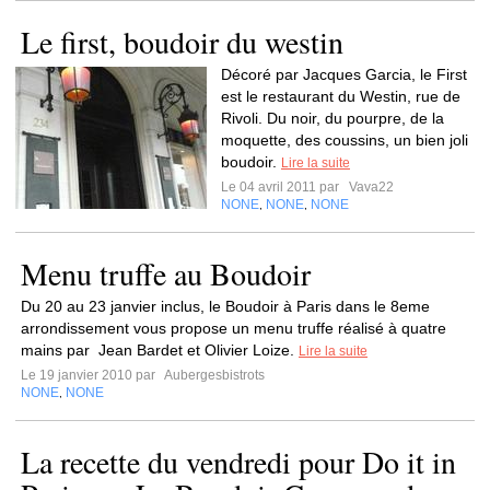
Le first, boudoir du westin
Décoré par Jacques Garcia, le First
est le restaurant du Westin, rue de
Rivoli. Du noir, du pourpre, de la
moquette, des coussins, un bien joli
boudoir.
Lire la suite
Le 04 avril 2011 par
Vava22
NONE
NONE
NONE
,
,
Menu truffe au Boudoir
Du 20 au 23 janvier inclus, le Boudoir à Paris dans le 8eme
arrondissement vous propose un menu truffe réalisé à quatre
mains par Jean Bardet et Olivier Loize.
Lire la suite
Le 19 janvier 2010 par
Aubergesbistrots
NONE
NONE
,
La recette du vendredi pour Do it in