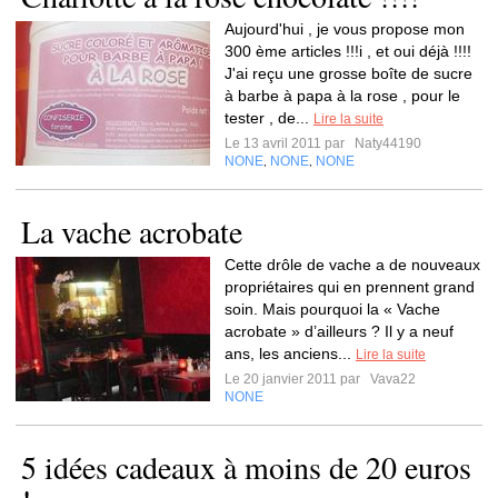
Aujourd'hui , je vous propose mon
300 ème articles !!!i , et oui déjà !!!!
J'ai reçu une grosse boîte de sucre
à barbe à papa à la rose , pour le
tester , de...
Lire la suite
Le 13 avril 2011 par
Naty44190
NONE
NONE
NONE
,
,
La vache acrobate
Cette drôle de vache a de nouveaux
propriétaires qui en prennent grand
soin. Mais pourquoi la « Vache
acrobate » d’ailleurs ? Il y a neuf
ans, les anciens...
Lire la suite
Le 20 janvier 2011 par
Vava22
NONE
5 idées cadeaux à moins de 20 euros