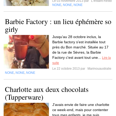
Le 03 novembre 2013 par
L'Instant Resto
NONE
NONE
NONE
,
,
Barbie Factory : un lieu éphémère so
girly
Jusqu'au 28 octobre inclus, la
Barbie factory s'est installée tout
près du Bon marché. Située au 17
de la rue de Sèvres, la Barbie
Factory c'est avant tout une...
Lire la
suite
Le 22 octobre 2013 par
Marinouaustralie
NONE
NONE
NONE
,
,
Charlotte aux deux chocolats
(Tupperware)
J'avais envie de faire une charlotte
ce week-end, mais pour contenter
tous mes enfants, je me suis