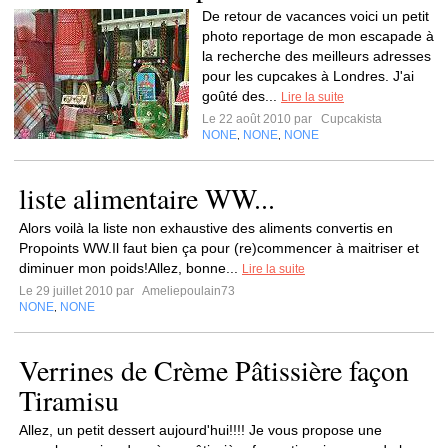
De retour de vacances voici un petit
photo reportage de mon escapade à
la recherche des meilleurs adresses
pour les cupcakes à Londres. J'ai
goûté des...
Lire la suite
Le 22 août 2010 par
Cupcakista
NONE
NONE
NONE
,
,
liste alimentaire WW...
Alors voilà la liste non exhaustive des aliments convertis en
Propoints WW.Il faut bien ça pour (re)commencer à maitriser et
diminuer mon poids!Allez, bonne...
Lire la suite
Le 29 juillet 2010 par
Ameliepoulain73
NONE
NONE
,
Verrines de Crème Pâtissière façon
Tiramisu
Allez, un petit dessert aujourd'hui!!!! Je vous propose une