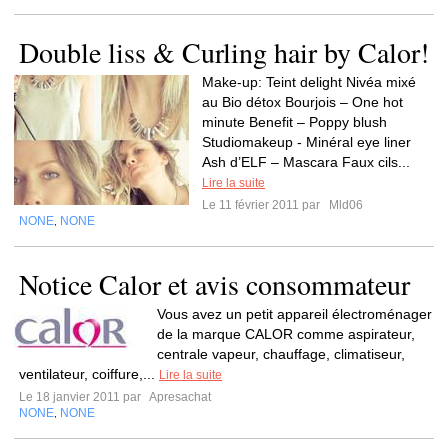
Double liss & Curling hair by Calor!
Make-up: Teint delight Nivéa mixé
au Bio détox Bourjois – One hot
minute Benefit – Poppy blush
Studiomakeup - Minéral eye liner
Ash d’ELF – Mascara Faux cils...
Lire la suite
Le 11 février 2011 par
Mld06
NONE
NONE
,
Notice Calor et avis consommateur
Vous avez un petit appareil électroménager
de la marque CALOR comme aspirateur,
centrale vapeur, chauffage, climatiseur,
ventilateur, coiffure,...
Lire la suite
Le 18 janvier 2011 par
Apresachat
NONE
NONE
,