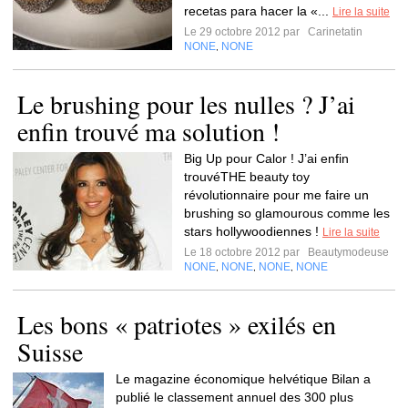
recetas para hacer la «...
Lire la suite
Le 29 octobre 2012 par
Carinetatin
NONE
NONE
,
Le brushing pour les nulles ? J’ai
enfin trouvé ma solution !
Big Up pour Calor ! J’ai enfin
trouvéTHE beauty toy
révolutionnaire pour me faire un
brushing so glamourous comme les
stars hollywoodiennes !
Lire la suite
Le 18 octobre 2012 par
Beautymodeuse
NONE
NONE
NONE
NONE
,
,
,
Les bons « patriotes » exilés en
Suisse
Le magazine économique helvétique Bilan a
publié le classement annuel des 300 plus