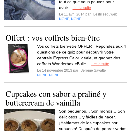
tout ce que vous pouvez pour
avoir...
Lire la suite
Le 11 avril 2014 par
Lesfillesduweb
NONE
NONE
,
Offert : vos coffrets bien-être
Vos coffrets bien-être OFFERT Répondez aux 4
questions de ce quiz pour découvrir votre
centrale Express Calor idéale, et gagnez des
coffrets Wonderbox «Bulle...
Lire la suite
Le 14 novembre 2013 par
Jerome Savatte
NONE
NONE
,
Cupcakes con sabor a praliné y
buttercream de vainilla
Son pequeños… Son monos… Son
deliciosos… y fáciles de hacer.
¡Hablamos de los cupcakes por
supuesto! Después de pobrar varias