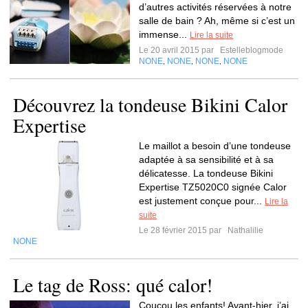
d’autres activités réservées à notre
salle de bain ? Ah, même si c’est un
immense...
Lire la suite
Le 20 avril 2015 par
Estelleblogmode
NONE
NONE
NONE
NONE
,
,
,
Découvrez la tondeuse Bikini Calor
Expertise
Le maillot a besoin d’une tondeuse
adaptée à sa sensibilité et à sa
délicatesse. La tondeuse Bikini
Expertise TZ5020C0 signée Calor
est justement conçue pour...
Lire la
suite
Le 28 février 2015 par
Nathalilie
NONE
Le tag de Ross: qué calor!
Coucou les enfants! Avant-hier, j’ai