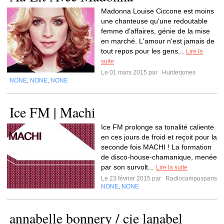
Madonna Louise Ciccone est moins
une chanteuse qu'une redoutable
femme d'affaires, génie de la mise
en marché. L'amour n'est jamais de
tout repos pour les gens...
Lire la
suite
Le 01 mars 2015 par
Hunterjones
NONE
NONE
NONE
,
,
Ice FM | Machi
Ice FM prolonge sa tonalité caliente
en ces jours de froid et reçoit pour la
seconde fois MACHI ! La formation
de disco-house-chamanique, menée
par son survolt...
Lire la suite
Le 23 février 2015 par
Radiocampusparis
NONE
NONE
,
annabelle bonnery / cie lanabel