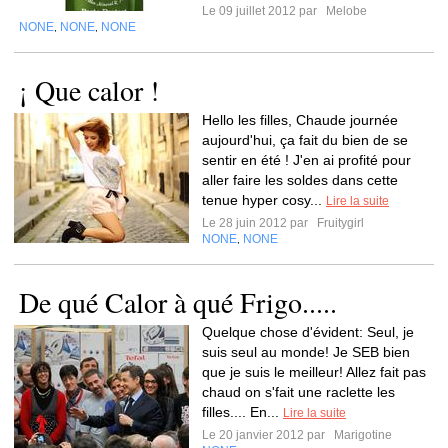
Le 09 juillet 2012 par
Melobe
NONE
NONE
NONE
,
,
¡ Que calor !
Hello les filles, Chaude journée
aujourd'hui, ça fait du bien de se
sentir en été ! J'en ai profité pour
aller faire les soldes dans cette
tenue hyper cosy...
Lire la suite
Le 28 juin 2012 par
Fruitygirl
NONE
NONE
,
De qué Calor à qué Frigo.....
Quelque chose d'évident: Seul, je
suis seul au monde! Je SEB bien
que je suis le meilleur! Allez fait pas
chaud on s'fait une raclette les
filles.... En...
Lire la suite
Le 20 janvier 2012 par
Marigotine