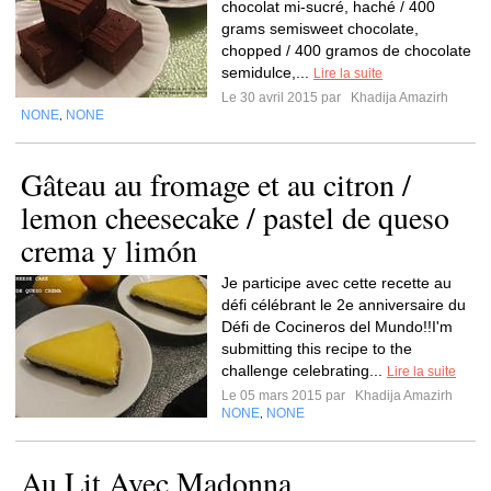
chocolat mi-sucré, haché / 400
grams semisweet chocolate,
chopped / 400 gramos de chocolate
semidulce,...
Lire la suite
Le 30 avril 2015 par
Khadija Amazirh
NONE
NONE
,
Gâteau au fromage et au citron /
lemon cheesecake / pastel de queso
crema y limón
Je participe avec cette recette au
défi célébrant le 2e anniversaire du
Défi de Cocineros del Mundo!!I'm
submitting this recipe to the
challenge celebrating...
Lire la suite
Le 05 mars 2015 par
Khadija Amazirh
NONE
NONE
,
Au Lit Avec Madonna