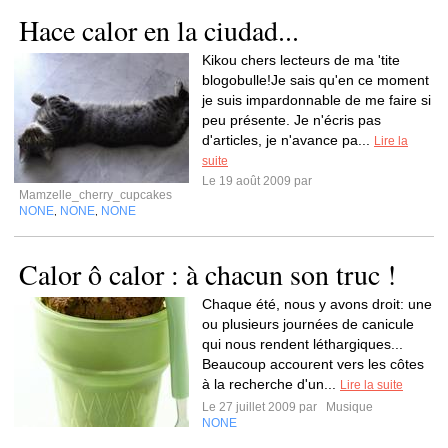
Hace calor en la ciudad...
Kikou chers lecteurs de ma 'tite
blogobulle!Je sais qu'en ce moment
je suis impardonnable de me faire si
peu présente. Je n'écris pas
d'articles, je n'avance pa...
Lire la
suite
Le 19 août 2009 par
Mamzelle_cherry_cupcakes
NONE
NONE
NONE
,
,
Calor ô calor : à chacun son truc !
Chaque été, nous y avons droit: une
ou plusieurs journées de canicule
qui nous rendent léthargiques...
Beaucoup accourent vers les côtes
à la recherche d'un...
Lire la suite
Le 27 juillet 2009 par
Musique
NONE