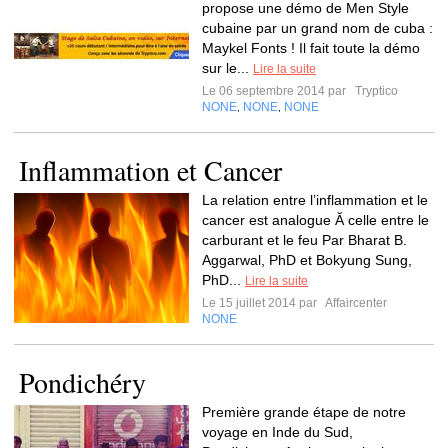
propose une démo de Men Style
cubaine par un grand nom de cuba :
Maykel Fonts ! Il fait toute la démo
sur le...
Lire la suite
Le 06 septembre 2014 par
Tryptico
NONE
NONE
NONE
,
,
Inflammation et Cancer
La relation entre l’inflammation et le
cancer est analogue Ă celle entre le
carburant et le feu Par Bharat B.
Aggarwal, PhD et Bokyung Sung,
PhD...
Lire la suite
Le 15 juillet 2014 par
Affaircenter
NONE
Pondichéry
Première grande étape de notre
voyage en Inde du Sud,