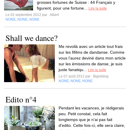
grosses fortunes de Suisse : 44 Français y
figurent, pour une fortune...
Lire la suite
Le 02 septembre 2012 par
Albert
NONE
NONE
NONE
,
,
Shall we dance?
Me revoilà avec un article tout frais
sur les fifilms de dandanse. Comme
vous l’aurez deviné dans mon article
sur les émissions de danse, je suis
juste fanatiqu...
Lire la suite
Le 07 août 2012 par
Bigreblog
NONE
NONE
NONE
,
,
Edito n°4
Pendant les vacances, je rédigerais
peu. Petit constat, cela fait
longtemps que je n'ai pas fait
d'edito. Cette fois-ci, elle sera claire,