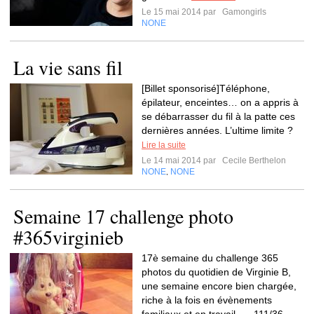
Le 15 mai 2014 par
Gamongirls
NONE
La vie sans fil
[Billet sponsorisé]Téléphone,
épilateur, enceintes… on a appris à
se débarrasser du fil à la patte ces
dernières années. L’ultime limite ?
Lire la suite
Le 14 mai 2014 par
Cecile Berthelon
NONE
NONE
,
Semaine 17 challenge photo
#365virginieb
17è semaine du challenge 365
photos du quotidien de Virginie B,
une semaine encore bien chargée,
riche à la fois en évènements