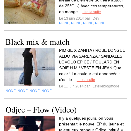
idéale de bien être doit être autour
de 25°C ;-) Avec ces températures,
on mange...
Lire la suite
Le 13 juin 2014 par
Dey
NONE
NONE
NONE
NONE
,
,
,
Black mix & match
PIMKIE X ZANITA / ROBE LONGUE
ALDO VIA SARENZA / SANDALES
LOVOLO EPICE / FOULARD EN
SOIE H M / VESTE EN JEAN Que
calor ! La couleur est annoncée :
c’est le...
Lire la suite
Le 11 juin 2014 par
Estelleblogmode
NONE
NONE
NONE
NONE
,
,
,
Odjee – Flow (Video)
Il y a quelques jours, on vous
présentait le nouvel EP du jeune et
talentueux rappeur Odjee intitulé «