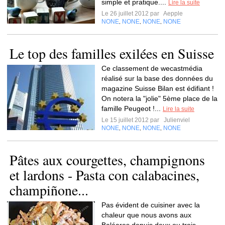
simple et pratique....
Lire la suite
Le 26 juillet 2012 par
Aepple
NONE
NONE
NONE
NONE
,
,
,
Le top des familles exilées en Suisse
Ce classement de wecastmédia
réalisé sur la base des données du
magazine Suisse Bilan est édifiant !
On notera la "jolie" 5ème place de la
famille Peugeot !...
Lire la suite
Le 15 juillet 2012 par
Julienviel
NONE
NONE
NONE
NONE
,
,
,
Pâtes aux courgettes, champignons
et lardons - Pasta con calabacines,
champiñone...
Pas évident de cuisiner avec la
chaleur que nous avons aux