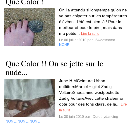
Que Calor !
On l'a attendu si longtemps qu'on ne
va pas chipoter sur les températures
élévées : l'été est bien là ! Pour le
meilleur et pour le pire, mais dans
ma petite...
Lire la suite
Le 06 juillet 2010 par
Sweetmama
NONE
Que Calor !! On se jette sur le
nude...
Jupe H MCeinture Urban
outfittersMarcel + gilet Zadig
VoltaireShoes nine westpochette
Zadig VoltaireAvec cette chaleur on
opte pour des tons clairs, de la...
Lire
la suite
Le 30 juin 2010 par
Dorothydancing
NONE
NONE
NONE
,
,