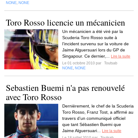
NONE
NONE
,
Toro Rosso licencie un mécanicien
Un mécanicien a été viré par la
Scuderia Toro Rosso suite à
l’incident survenu sur la voiture de
Jaime Alguersuari lors du GP de
Singapour. Ce dernier,...
Lire la suite
Le 01 octobre 2010 par
Toutsab
NONE
NONE
,
Sebastien Buemi n'a pas renouvelé
avec Toro Rosso
Dernièrement, le chef de la Scuderia
Toro Rosso, Franz Tost, a affirmé au
travers d’un communiqué officiel
que tant Sébastien Buemi que
Jaime Alguersuari...
Lire la suite
Le 18 juillet 2010 par
Toutsab