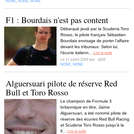
NONE
NONE
NONE
,
,
F1 : Bourdais n'est pas content
Débarqué jeudi par la Scuderia Toro
Rosso, le pilote français Sébastien
Bourdais envisage de porter l'affaire
devant les tribunaux. Selon lui,
l'écurie italienn...
Lire la suite
Le 17 juillet 2009 par
Jg56
NONE
NONE
,
Alguersuari pilote de réserve Red
Bull et Toro Rosso
Le champion de Formule 3
britannique en titre, Jaime
Alguersuari, a été nommé pilote de
réserve des écuries Red Bull Racing
et Scuderia Toro Rosso jusqu'à la
fi...
Lire la suite