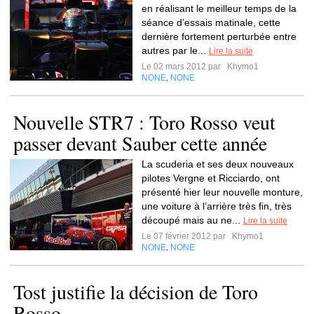
en réalisant le meilleur temps de la
séance d’essais matinale, cette
dernière fortement perturbée entre
autres par le...
Lire la suite
Le 02 mars 2012 par
Khymo1
NONE
NONE
,
Nouvelle STR7 : Toro Rosso veut
passer devant Sauber cette année
La scuderia et ses deux nouveaux
pilotes Vergne et Ricciardo, ont
présenté hier leur nouvelle monture,
une voiture à l’arrière très fin, très
découpé mais au ne...
Lire la suite
Le 07 février 2012 par
Khymo1
NONE
NONE
,
Tost justifie la décision de Toro
Rosso