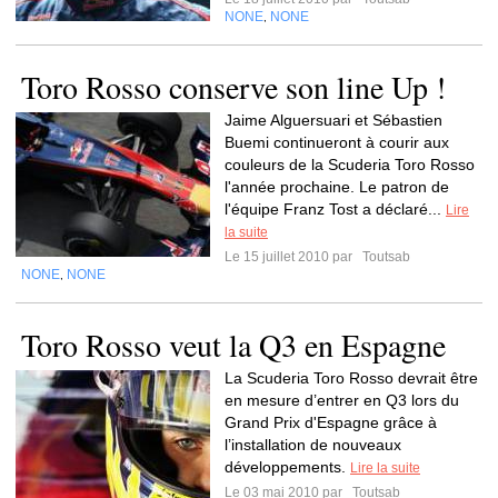
NONE
NONE
,
Toro Rosso conserve son line Up !
Jaime Alguersuari et Sébastien
Buemi continueront à courir aux
couleurs de la Scuderia Toro Rosso
l'année prochaine. Le patron de
l'équipe Franz Tost a déclaré...
Lire
la suite
Le 15 juillet 2010 par
Toutsab
NONE
NONE
,
Toro Rosso veut la Q3 en Espagne
La Scuderia Toro Rosso devrait être
en mesure d’entrer en Q3 lors du
Grand Prix d'Espagne grâce à
l’installation de nouveaux
développements.
Lire la suite
Le 03 mai 2010 par
Toutsab