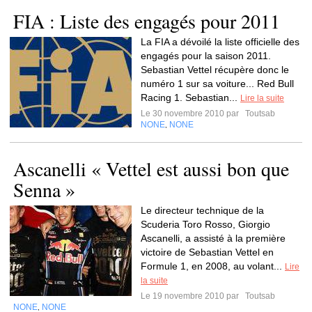
FIA : Liste des engagés pour 2011
La FIA a dévoilé la liste officielle des
engagés pour la saison 2011.
Sebastian Vettel récupère donc le
numéro 1 sur sa voiture... Red Bull
Racing 1. Sebastian...
Lire la suite
Le 30 novembre 2010 par
Toutsab
NONE
NONE
,
Ascanelli « Vettel est aussi bon que
Senna »
Le directeur technique de la
Scuderia Toro Rosso, Giorgio
Ascanelli, a assisté à la première
victoire de Sebastian Vettel en
Formule 1, en 2008, au volant...
Lire
la suite
Le 19 novembre 2010 par
Toutsab
NONE
NONE
,