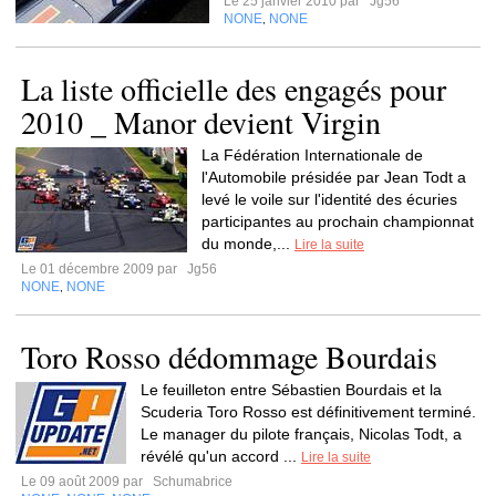
Le 25 janvier 2010 par
Jg56
NONE
NONE
,
La liste officielle des engagés pour
2010 _ Manor devient Virgin
La Fédération Internationale de
l'Automobile présidée par Jean Todt a
levé le voile sur l'identité des écuries
participantes au prochain championnat
du monde,...
Lire la suite
Le 01 décembre 2009 par
Jg56
NONE
NONE
,
Toro Rosso dédommage Bourdais
Le feuilleton entre Sébastien Bourdais et la
Scuderia Toro Rosso est définitivement terminé.
Le manager du pilote français, Nicolas Todt, a
révélé qu'un accord ...
Lire la suite
Le 09 août 2009 par
Schumabrice