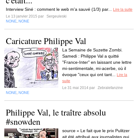
c'était...
Interview Siné : comment le web m'a sauvé (1/3) par...
Lire la suite
Le 13 janvier 2015 par
Sergeuleski
NONE
NONE
,
Caricature Philippe Val
La Semaine de Suzette Zombi.
Samedi : Philippe Val a quitté
"France-Inter" en laissant une lettre
mi-sentimentale, mi-acerbe, où il
évoque "ceux qui ont tant...
Lire la
suite
Le 31 mai 2014 par
Zebralefanzine
NONE
NONE
,
Philippe Val, le traître absolu
#snowden
source « Le fait que le prix Pulitzer
ait été attribué aux journalistes qui