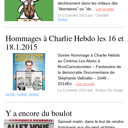
déchirement dans les milieux dits
"libertaires" ou "de...
Lire la suite
Le 13 janvier 2015 par
Chezfab
NONE
Hommages à Charlie Hebdo les 16 et
18.1.2015
Soirée Hommage à Charlie Hebdo
au Cinéma Les Alizés à
BronCaricaturistes – Fantassins de
la démocratie Documentaire de
Stéphanie Valloatto – 1h46 -
2014En...
Lire la suite
Le 12 janvier 2015 par
Enjeux Sur Image
NONE
NONE
NONE
,
,
Y a encore du boulot
Samedi matin, dans le but de rendre
hommage aux dix-sept victimes