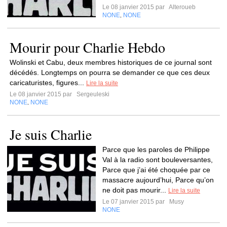
Le 08 janvier 2015 par
Alteroueb
NONE
NONE
,
Mourir pour Charlie Hebdo
Wolinski et Cabu, deux membres historiques de ce journal sont
décédés. Longtemps on pourra se demander ce que ces deux
caricaturistes, figures...
Lire la suite
Le 08 janvier 2015 par
Sergeuleski
NONE
NONE
,
Je suis Charlie
Parce que les paroles de Philippe
Val à la radio sont bouleversantes,
Parce que j’ai été choquée par ce
massacre aujourd’hui, Parce qu’on
ne doit pas mourir...
Lire la suite
Le 07 janvier 2015 par
Musy
NONE