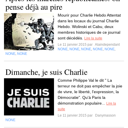
pense déjà au pire
Mourir pour Charlie Hebdo Attentat
dans les locaux du journal Charlie
Hebdo. Wolinski et Cabu, deux
membres historiques de ce journal
sont décédés.
Lire la suite
Le 11 janvier 2015 par
Alaindependant
NONE
NONE
NONE
NONE
NONE
,
,
,
,
,
NONE
NONE
,
Dimanche, je suis Charlie
Comme Philippe Val le dit " La
terreur ne doit pas empêcher la joie
de vivre, le liberté, l'expression, la
Démocratie". Qu'à Paris la
démonstration populaire...
Lire la
suite
Le 11 janvier 2015 par
Danymasson
NONE