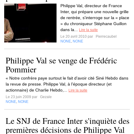
Philippe Val, directeur de France
Inter, qui prépare une nouvelle grille
de rentrée, s'interroge sur la « place
» du chroniqueur Stéphane Guillon
dans la...
Lire la suite
Le 20 avril 2010 par
Pierrecaubel
NONE
NONE
,
Philippe Val se venge de Frédéric
Pommier
« Notre confrère paye surtout le fait d'avoir cité Siné Hebdo dans
la revue de presse. Philippe Val, à l'époque directeur (et
actionnaire) de Charlie Hebdo,...
Lire la suite
Le 23 juin 2009 par
Gezale
NONE
NONE
,
Le SNJ de France Inter s'inquiète des
premières décisions de Philippe Val