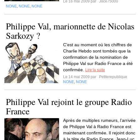
Le 16 mai 2009 par
Joce75000
NONE
NONE
NONE
,
,
Philippe Val, marionnette de Nicolas
Sarkozy ?
C’est au moment où les chiffres de
Charlie Hebdo sont tombés que la
confirmation de la nomination de
Philippe Val sur Radio France a été
confirmée.
Lire la suite
Le 14 mai 2009 par
Petiterepublique
NONE
NONE
,
Philippe Val rejoint le groupe Radio
France
Après de multiples rumeurs, l’arrivée
de Philippe Val à Radio France est
maintenant confirmée. Il rejoint donc
à la tête de Radio France, Jean-Luc