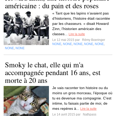
américaine : du pain et des roses
« Tant que les lapins n’avaient pas
d’historiens, l’histoire était racontée
par les chasseurs. » disait Howard
Zinn, l’historien américain des
classes...
Lire la suite
Le 12 mai 2015 par
Rémy Boeringer
NONE
NONE
NONE
NONE
NONE
,
,
,
,
,
NONE
NONE
,
Smoky le chat, elle qui m'a
accompagnée pendant 16 ans, est
morte à 20 ans
Je vais raconter ton histoire ou du
moins un gros morceau, l'époque où
tu es devenue ma compagnie. C'est
intime, tu faisais partie de moi, de
mes repères à...
Lire la suite
Le 14 avril 2015 par
Nathpass