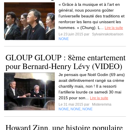
« Grâce à la musique et à l’art en
général, nous pouvons goûter
l’universelle beauté des traditions et
renforcer les liens qui unissent les
hommes. » (Chung). L...
Lire la suite
Le 23 juin 2015 par
Sylvainrakotoarison
NONE
GLOUP GLOUP : 8ème entartement
pour Bernard-Henry Lévy (VIDEO)
Je pensais que Noël Godin (69 ans)
avait définitivement rangé sa crème
chantilly mais, non ! Il a ressorti
l’artillerie lourde ce samedi 30 mai
2015 pour son...
Lire la suite
Le 31 mai 2015 par
Misteremma
NONE
NONE
NONE
,
,
Howard Zinn, une histoire populaire