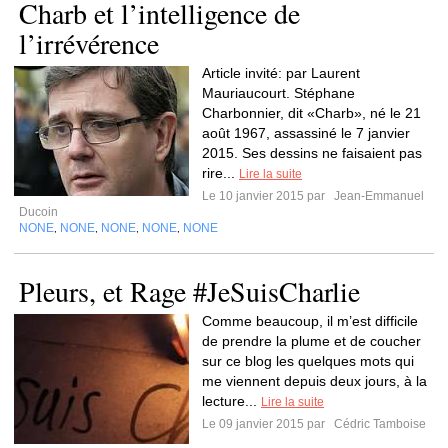
Charb et l’intelligence de
l’irrévérence
Article invité: par Laurent
Mauriaucourt. Stéphane
Charbonnier, dit «Charb», né le 21
août 1967, assassiné le 7 janvier
2015. Ses dessins ne faisaient pas
rire...
Lire la suite
Le 10 janvier 2015 par
Jean-Emmanuel
Ducoin
NONE
NONE
NONE
NONE
NONE
,
,
,
,
Pleurs, et Rage #JeSuisCharlie
Comme beaucoup, il m’est difficile
de prendre la plume et de coucher
sur ce blog les quelques mots qui
me viennent depuis deux jours, à la
lecture...
Lire la suite
Le 09 janvier 2015 par
Cédric Tamboise