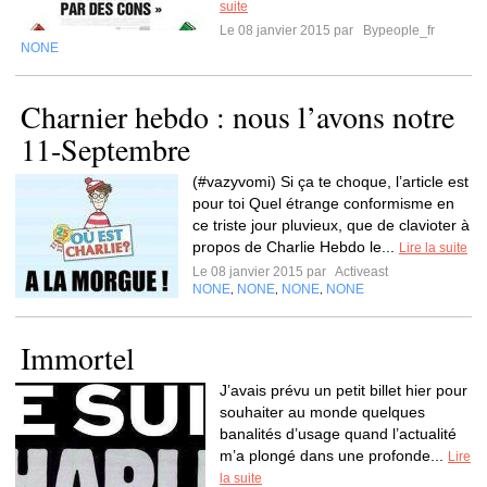
suite
Le 08 janvier 2015 par
Bypeople_fr
NONE
Charnier hebdo : nous l’avons notre
11-Septembre
(#vazyvomi) Si ça te choque, l’article est
pour toi Quel étrange conformisme en
ce triste jour pluvieux, que de clavioter à
propos de Charlie Hebdo le...
Lire la suite
Le 08 janvier 2015 par
Activeast
NONE
NONE
NONE
NONE
,
,
,
Immortel
J’avais prévu un petit billet hier pour
souhaiter au monde quelques
banalités d’usage quand l’actualité
m’a plongé dans une profonde...
Lire
la suite