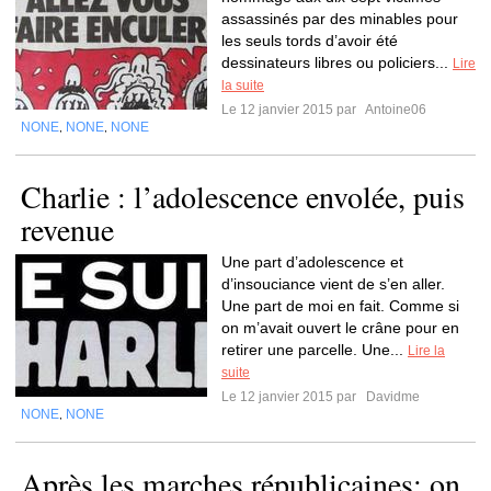
assassinés par des minables pour
les seuls tords d’avoir été
dessinateurs libres ou policiers...
Lire
la suite
Le 12 janvier 2015 par
Antoine06
NONE
NONE
NONE
,
,
Charlie : l’adolescence envolée, puis
revenue
Une part d’adolescence et
d’insouciance vient de s’en aller.
Une part de moi en fait. Comme si
on m’avait ouvert le crâne pour en
retirer une parcelle. Une...
Lire la
suite
Le 12 janvier 2015 par
Davidme
NONE
NONE
,
Après les marches républicaines: on