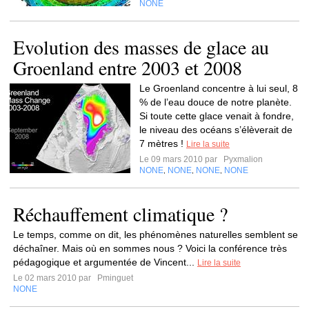
NONE
Evolution des masses de glace au
Groenland entre 2003 et 2008
Le Groenland concentre à lui seul, 8
% de l’eau douce de notre planète.
Si toute cette glace venait à fondre,
le niveau des océans s’élèverait de
7 mètres !
Lire la suite
Le 09 mars 2010 par
Pyxmalion
NONE
NONE
NONE
NONE
,
,
,
Réchauffement climatique ?
Le temps, comme on dit, les phénomènes naturelles semblent se
déchaîner. Mais où en sommes nous ? Voici la conférence très
pédagogique et argumentée de Vincent...
Lire la suite
Le 02 mars 2010 par
Pminguet
NONE