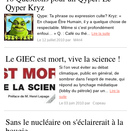
Qyper Kryz
Qype: Ta phrase ou expression culte? Kryz: «
En chaque Être Humain, il y a quelque chose de
respectable. Même si c’est profondément
enfoui… » Q. : Café ou thé...
Lire la suite
Le 12 juillet 2010 par
M4ri4
Le GIEC est mort, vive la science !
Si l'on veut éviter au débat
climatique, public en général, de
sombrer dans l'esprit de meute, qui
répond au lynchage médiatique
(lobby du pétrole) par un...
Lire la
suite
Le 03 juin 2010 par
Copeau
Sans le nucléaire on s'éclairerait à la
bougie