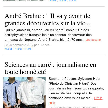
NONE
NONE
NONE
,
,
André Brahic : " Il va y avoir de
grandes découvertes sur la vie...
Qui n’a jamais lu, entendu ou vu André Brahic ? Un des
astrophysiciens français les plus connus, découvreur des
anneaux de Neptune, André Brahic, bientôt 70 ans...
Lire la suite
Le 20 novembre 2012 par
Copeau
NONE
NONE
NONE
,
,
Sciences au carré : journalisme en
toute honnêteté
Stéphane Foucart, Sylvestre Huet
(Photo de Christian Nitard) Des
journalistes bien sous tous rapports,
il en existe beaucoup et si la
confiance envers les média...
Lire la
suite