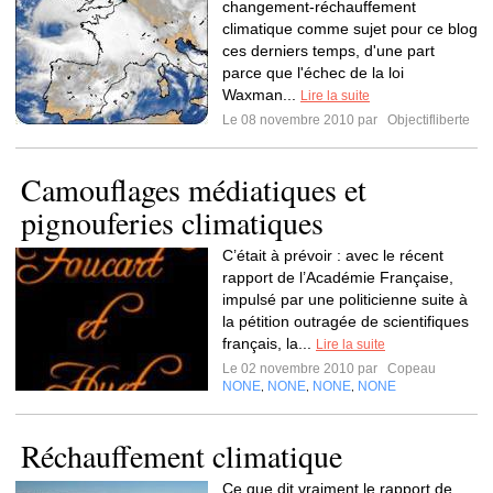
changement-réchauffement
climatique comme sujet pour ce blog
ces derniers temps, d'une part
parce que l'échec de la loi
Waxman...
Lire la suite
Le 08 novembre 2010 par
Objectifliberte
Camouflages médiatiques et
pignouferies climatiques
C’était à prévoir : avec le récent
rapport de l’Académie Française,
impulsé par une politicienne suite à
la pétition outragée de scientifiques
français, la...
Lire la suite
Le 02 novembre 2010 par
Copeau
NONE
NONE
NONE
NONE
,
,
,
Réchauffement climatique
Ce que dit vraiment le rapport de