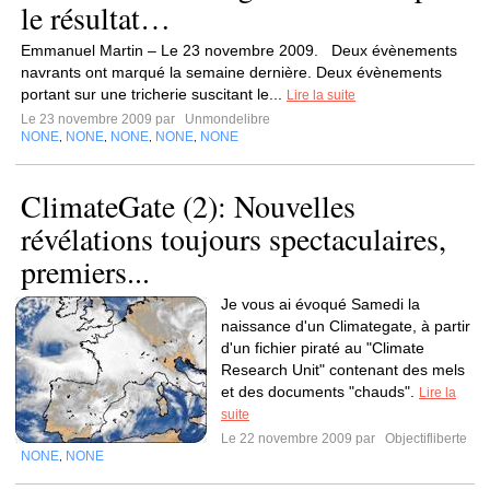
le résultat…
Emmanuel Martin – Le 23 novembre 2009. Deux évènements
navrants ont marqué la semaine dernière. Deux évènements
portant sur une tricherie suscitant le...
Lire la suite
Le 23 novembre 2009 par
Unmondelibre
NONE
NONE
NONE
NONE
NONE
,
,
,
,
ClimateGate (2): Nouvelles
révélations toujours spectaculaires,
premiers...
Je vous ai évoqué Samedi la
naissance d'un Climategate, à partir
d'un fichier piraté au "Climate
Research Unit" contenant des mels
et des documents "chauds".
Lire la
suite
Le 22 novembre 2009 par
Objectifliberte
NONE
NONE
,