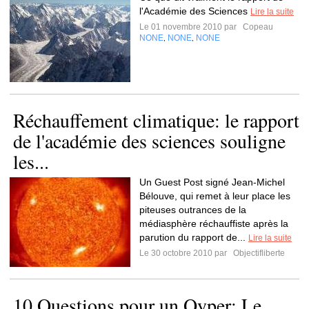
l'Académie des Sciences
Lire la suite
Le 01 novembre 2010 par
Copeau
NONE
NONE
NONE
,
,
Réchauffement climatique: le rapport
de l'académie des sciences souligne
les...
Un Guest Post signé Jean-Michel
Bélouve, qui remet à leur place les
piteuses outrances de la
médiasphère réchauffiste après la
parution du rapport de...
Lire la suite
Le 30 octobre 2010 par
Objectifliberte
10 Questions pour un Qyper: Le