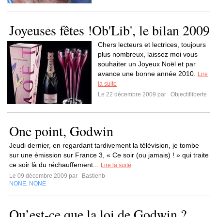
Joyeuses fêtes !Ob'Lib', le bilan 2009
Chers lecteurs et lectrices, toujours
plus nombreux, laissez moi vous
souhaiter un Joyeux Noël et par
avance une bonne année 2010.
Lire
la suite
Le 22 décembre 2009 par
Objectifliberte
One point, Godwin
Jeudi dernier, en regardant tardivement la télévision, je tombe
sur une émission sur France 3, « Ce soir (ou jamais) ! » qui traite
ce soir là du réchauffement...
Lire la suite
Le 09 décembre 2009 par
Bastienb
NONE
NONE
,
Qu’est-ce que la loi de Godwin ?