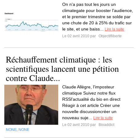
On n'a pas tout les jours un
climategate pour booster l'audience,
et le premier trimestre se solde par
une chute de 20 à 25% du trafic sur
le site, et une baiss...
Lire la suite
Le 02 avril 2010 par
Objectifliberte
Réchauffement climatique : les
scientifiques lancent une pétition
contre Claude...
Claude Allègre, l'imposteur
climatique Suivez notre flux
RSSl'actualité du bio en direct
Réagir à cet article Créer une
nouvelle discussioncréer un
nouveau suje...
Lire la suite
Le 02 avril 2010 par
Bioaddict
NONE
NONE
,