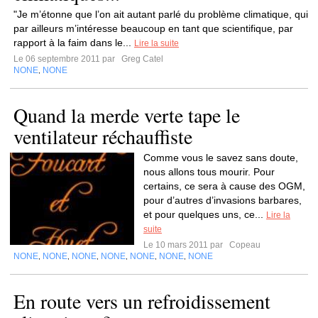
"Je m’étonne que l’on ait autant parlé du problème climatique, qui
par ailleurs m’intéresse beaucoup en tant que scientifique, par
rapport à la faim dans le...
Lire la suite
Le 06 septembre 2011 par
Greg Catel
NONE
NONE
,
Quand la merde verte tape le
ventilateur réchauffiste
Comme vous le savez sans doute,
nous allons tous mourir. Pour
certains, ce sera à cause des OGM,
pour d’autres d’invasions barbares,
et pour quelques uns, ce...
Lire la
suite
Le 10 mars 2011 par
Copeau
NONE
NONE
NONE
NONE
NONE
NONE
NONE
,
,
,
,
,
,
En route vers un refroidissement