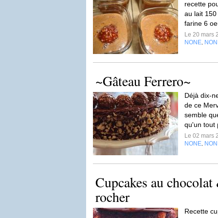
recette po
au lait 150
farine 6 oe
Le 20 mars 
NONE
NON
,
~Gâteau Ferrero~
Déjà dix-ne
de ce Merve
semble que 
qu'un tout 
Le 02 mars 
NONE
NON
,
Cupcakes au chocolat 
rocher
Recette cu