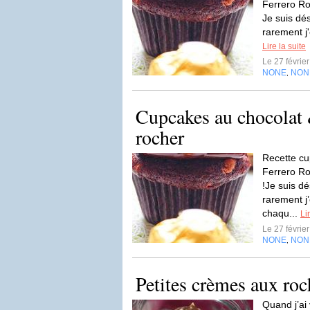
Ferrero Ro
Je suis dés
rarement j'
Lire la suite
Le 27 févrie
NONE
NON
,
Cupcakes au chocolat 
rocher
Recette cu
Ferrero Ro
!Je suis dé
rarement j
chaqu...
Li
Le 27 févrie
NONE
NON
,
Petites crèmes aux roc
Quand j’ai