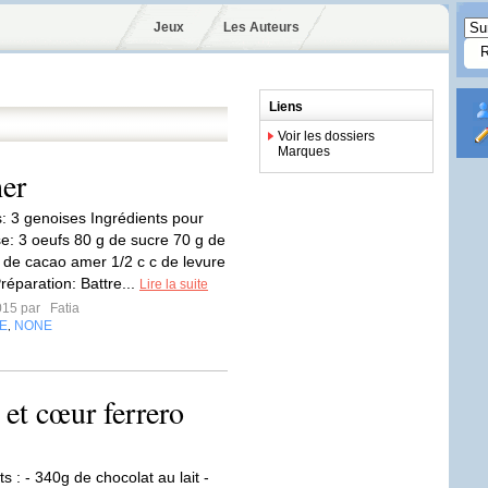
Jeux
Les Auteurs
Liens
Voir les dossiers
Marques
her
s: 3 genoises Ingrédients pour
e: 3 oeufs 80 g de sucre 70 g de
g de cacao amer 1/2 c c de levure
réparation: Battre...
Lire la suite
2015 par
Fatia
E
NONE
,
 et cœur ferrero
s : - 340g de chocolat au lait -