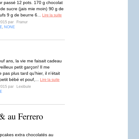
ur passé 12 pots. 170 g chocolat
 de sucre (jais mie moin) 90 g de
ufs 9 g de beurre 6...
Lire la suite
2015 par
Franur
E
NONE
,
uf ans, la vie me faisait cadeau
illeux petit garçon! Il me
pas plus tard qu'hier, il n'était
petit bébé et pouf,...
Lire la suite
2015 par
Lexibule
E
& au Ferrero
pcakes extra chocolatés au