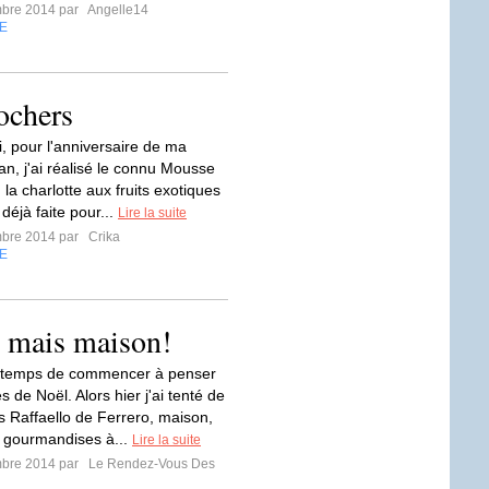
mbre 2014 par
Angelle14
E
ochers
i, pour l'anniversaire de ma
n, j'ai réalisé le connu Mousse
la charlotte aux fruits exotiques
 déjà faite pour...
Lire la suite
mbre 2014 par
Crika
E
, mais maison!
st temps de commencer à penser
s de Noël. Alors hier j'ai tenté de
es Raffaello de Ferrero, maison,
s gourmandises à...
Lire la suite
mbre 2014 par
Le Rendez-Vous Des