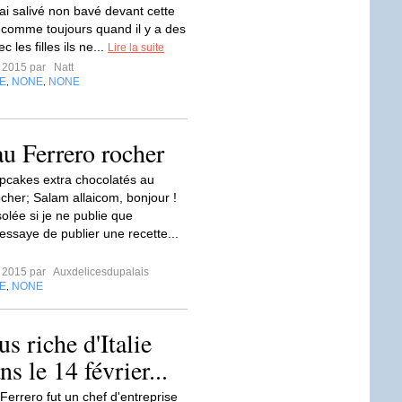
ai salivé non bavé devant cette
 comme toujours quand il y a des
 les filles ils ne...
Lire la suite
r 2015 par
Natt
E
NONE
NONE
,
,
u Ferrero rocher
pcakes extra chocolatés au
cher; Salam allaicom, bonjour !
olée si je ne publie que
essaye de publier une recette...
r 2015 par
Auxdelicesdupalais
E
NONE
,
s riche d'Italie
s le 14 février...
Ferrero fut un chef d'entreprise