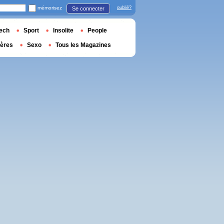
mémorisez
oublié?
Se connecter
ech
Sport
Insolite
People
ières
Sexo
Tous les Magazines