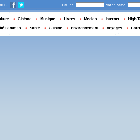
nous
Pseudo
Mot de passe
lture
Cinéma
Musique
Livres
Medias
Internet
High-T
ôté Femmes
Santé
Cuisine
Environnement
Voyages
Carr