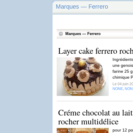
Marques — Ferrero
Marques — Ferrero
Layer cake ferrero roc
Ingrédient
une genois
farine 25 
chimique P
Le 04 juin 
NONE
NON
,
Créme chocolat au lait
rocher multidélice
pour 12 pot