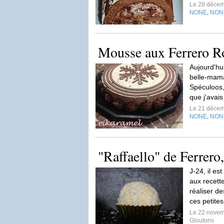
Le 28 déce
NONE
NON
,
Mousse aux Ferrero R
Aujourd'hu
belle-mama
Spéculoos, 
que j'avais
Le 21 déce
NONE
NON
,
"Raffaello" de Ferrero
J-24, il e
aux recette
réaliser d
ces petite
Le 22 nove
Gloutons