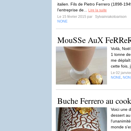
italien. Fils de Pietro Ferrero (1898-19
l'entreprise de...
Lire la suite
Le 15 février 2015 par
Sylvainrakotoarison
NONE
MouSSe AuX FeRRe
Voilà, Noë
1 tonne de
me déplaît
cette fois, 
Le 02 janvi
NONE
NON
,
Buche Ferrero au cook
Voici une d
dessert au 
l'unanimité
monde s'es