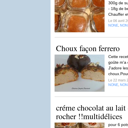
300g de su
- 18g de be
Chauffer et
Le 06 avril 
NONE
NON
,
Choux façon ferrero
Cette recet
goûte m'a 
J'adore le
choux.Pour 
Le 22 mars 
NONE
NON
,
créme chocolat au lait 
rocher !!multidélices
pour 6 pots