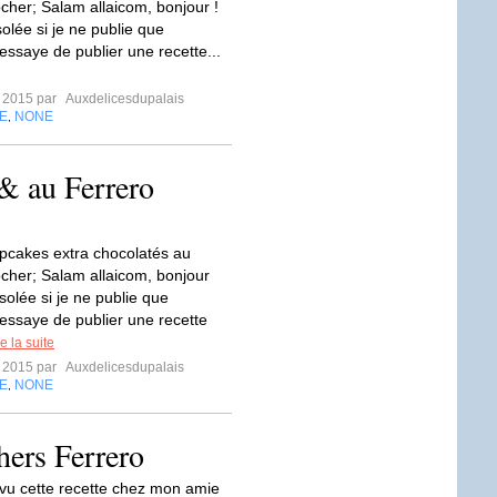
cher; Salam allaicom, bonjour !
olée si je ne publie que
essaye de publier une recette...
r 2015 par
Auxdelicesdupalais
E
NONE
,
& au Ferrero
pcakes extra chocolatés au
cher; Salam allaicom, bonjour
solée si je ne publie que
’essaye de publier une recette
re la suite
r 2015 par
Auxdelicesdupalais
E
NONE
,
hers Ferrero
 vu cette recette chez mon amie