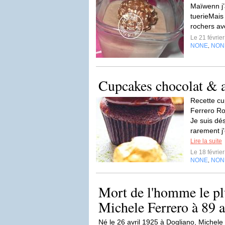
Maïwenn j’
tuerieMais
rochers avec
Le 21 févrie
NONE
NON
,
Cupcakes chocolat & a
Recette cu
Ferrero Ro
Je suis dés
rarement j'
Lire la suite
Le 18 févrie
NONE
NON
,
Mort de l'homme le plu
Michele Ferrero à 89 an
Né le 26 avril 1925 à Dogliano, Michele 