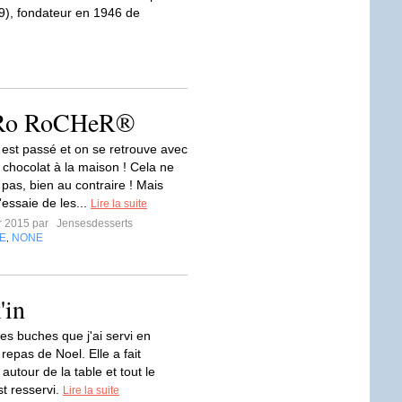
49), fondateur en 1946 de
Ro RoCHeR®
l est passé et on se retrouve avec
 chocolat à la maison ! Cela ne
 pas, bien au contraire ! Mais
j'essaie de les...
Lire la suite
er 2015 par
Jensesdesserts
E
NONE
,
'in
es buches que j'ai servi en
repas de Noel. Elle a fait
 autour de la table et tout le
t resservi.
Lire la suite