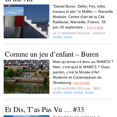
"Daniel Buren. Défini, Fini, Infini,
travaux in situ" in MaMo — Marseille
Modulor, Centre d'art de la Cité
Radieuse, Marseille, France, 28
juin-30 septembre...
Lire la suite
Le 11 septembre 2014 par
Lifeproof
NONE
NONE
,
Comme un jeu d’enfant – Buren
Mais qu’arrive-t-il donc au MAMCS ?
Hein, c’est quoi le MAMCS ? Oups,
pardon, c’est le Musée d’Art
Moderne et Contemporain de
Strasbourg.
Lire la suite
Le 09 septembre 2014 par
Oth67
NONE
NONE
NONE
NONE
,
,
,
Et Dis, T’as Pas Vu … #33