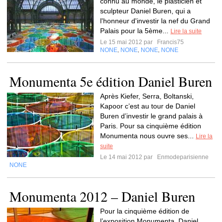
connu au monde, le plasticien et
sculpteur Daniel Buren, qui a
l'honneur d'investir la nef du Grand
Palais pour la 5ème...
Lire la suite
Le 15 mai 2012 par
Francis75
NONE
NONE
NONE
NONE
,
,
,
Monumenta 5e édition Daniel Buren
Après Kiefer, Serra, Boltanski,
Kapoor c’est au tour de Daniel
Buren d’investir le grand palais à
Paris. Pour sa cinquième édition
Monumenta nous ouvre ses...
Lire la
suite
Le 14 mai 2012 par
Enmodeparisienne
NONE
Monumenta 2012 – Daniel Buren
Pour la cinquième édition de
l’exposition Monumenta, Daniel