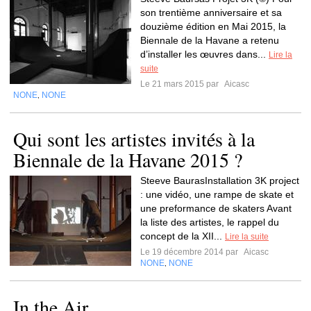
son trentième anniversaire et sa
douzième édition en Mai 2015, la
Biennale de la Havane a retenu
d’installer les œuvres dans...
Lire la
suite
Le 21 mars 2015 par
Aicasc
NONE
NONE
,
Qui sont les artistes invités à la
Biennale de la Havane 2015 ?
Steeve BaurasInstallation 3K project
: une vidéo, une rampe de skate et
une preformance de skaters Avant
la liste des artistes, le rappel du
concept de la XII...
Lire la suite
Le 19 décembre 2014 par
Aicasc
NONE
NONE
,
In the Air