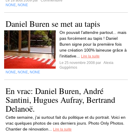
Le 18 août 2009 par
Commentdire
NONE
NONE
,
Daniel Buren se met au tapis
On pouvait l'attendre partout... mais
pas forcément au tapis ! Daniel
Buren signe pour la première fois
une création 100% laineuse grâce à
l'initiative...
Lire la suite
Le 25 novembre 2008 par
Alexia
Guggémos
NONE
NONE
NONE
,
,
En vrac: Daniel Buren, André
Santini, Hugues Aufray, Bertrand
Delanoë.
Cette semaine, j'ai surtout fait du politique et du portrait. Voici en
vrac quelques photos de ces derniers jours. Photo Only Photos.
Chantier de rénovation...
Lire la suite