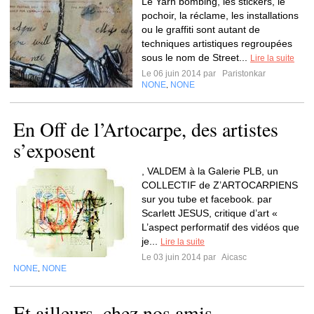
Le Yarn bombing, les stickers, le
pochoir, la réclame, les installations
ou le graffiti sont autant de
techniques artistiques regroupées
sous le nom de Street...
Lire la suite
Le 06 juin 2014 par
Paristonkar
NONE
NONE
,
En Off de l’Artocarpe, des artistes
s’exposent
, VALDEM à la Galerie PLB, un
COLLECTIF de Z’ARTOCARPIENS
sur you tube et facebook. par
Scarlett JESUS, critique d’art «
L’aspect performatif des vidéos que
je...
Lire la suite
Le 03 juin 2014 par
Aicasc
NONE
NONE
,
Et ailleurs, chez nos amis