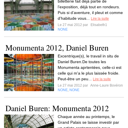
billetterie fait déjà partie de
l’exposition, déjà tout en rondeurs.
Puis si d’aventure, il pleut et comme
d’habitude vous...
Lire la suite
Le 27 mai 2012 par
Elisabeth1
NONE
Monumenta 2012, Daniel Buren
Excentrique(s), le travail in situ de
Daniel Buren.De toutes les
Monumenta aprtentées, celle-ci est
celle qui m'a le plus laissée froide.
Peut-être un peu...
Lire la suite
Le 27 mai 2012 par
Anne-Laure Bovéron
NONE
NONE
,
Daniel Buren: Monumenta 2012
Chaque année au printemps, le
Grand Palais se laisse investir par