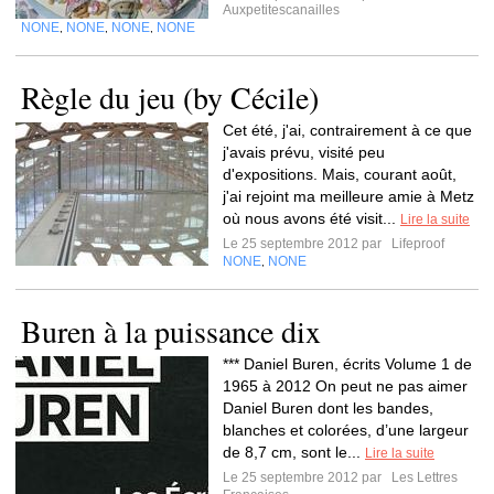
Auxpetitescanailles
NONE
NONE
NONE
NONE
,
,
,
Règle du jeu (by Cécile)
Cet été, j'ai, contrairement à ce que
j'avais prévu, visité peu
d'expositions. Mais, courant août,
j'ai rejoint ma meilleure amie à Metz
où nous avons été visit...
Lire la suite
Le 25 septembre 2012 par
Lifeproof
NONE
NONE
,
Buren à la puissance dix
*** Daniel Buren, écrits Volume 1 de
1965 à 2012 On peut ne pas aimer
Daniel Buren dont les bandes,
blanches et colorées, d’une largeur
de 8,7 cm, sont le...
Lire la suite
Le 25 septembre 2012 par
Les Lettres