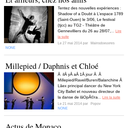
Tentez des nouvelles expériences :
Shadow of a Doubt à L’espace 1789
(Saint-Ouen) le 3/06, Le festival
(tjcc) au TG2 - Théâtre de
Gennevilliers du 26 au 28/07,...
Lire
la suite
Le 27 mai 2014 par
Mainsdoeuvres
NONE
Millepied / Daphnis et Chloé
Â ilÂ yÂ aÂ 1Â jour Â Â
Millepied/Ravel/Buren/Balanchine Â
Lâex principal dancer du New York
City Ballet et nouveau directeur de
la danse de lâOpÃ©ra...
Lire la suite
Le 21 mai 2014 par
Popov
NONE
Actus de Monaco