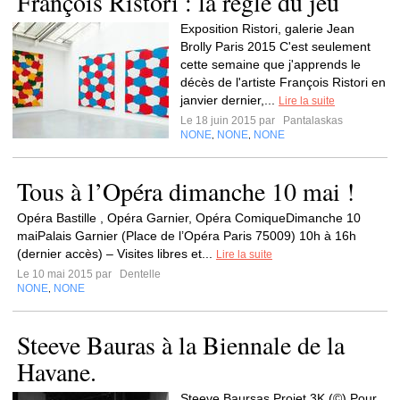
François Ristori : la règle du jeu
Exposition Ristori, galerie Jean
Brolly Paris 2015 C'est seulement
cette semaine que j'apprends le
décès de l'artiste François Ristori en
janvier dernier,...
Lire la suite
Le 18 juin 2015 par
Pantalaskas
NONE
NONE
NONE
,
,
Tous à l’Opéra dimanche 10 mai !
Opéra Bastille , Opéra Garnier, Opéra ComiqueDimanche 10
maiPalais Garnier (Place de l’Opéra Paris 75009) 10h à 16h
(dernier accès) – Visites libres et...
Lire la suite
Le 10 mai 2015 par
Dentelle
NONE
NONE
,
Steeve Bauras à la Biennale de la
Havane.
Steeve Baursas Projet 3K (©) Pour