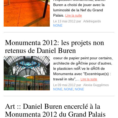
Buren a choisi de jouer avec la
luminosité de la Nef du Grand
Palais.
Lire la suite
Le 13 mai 2012 par
Artetregards
NONE
Monumenta 2012: les projets non
retenus de Daniel Buren
oseur de papier peint pour certains,
architecte de gÃ©nie pour d'autres,
le plasticien relÃ¨ve le dÃ©fi de
Monumenta avec "Excentrique(s) :
travail in situ",...
Lire la suite
Le 09 mai 2012 par
Alexia Guggémos
NONE
NONE
NONE
,
,
Art :: Daniel Buren encerclé à la
Monumenta 2012 du Grand Palais