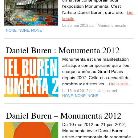
un artiste contemporain pour
l’exposition Monumenta. C’est
l’artiste Daniel Buren, qui a été...
Lire
la suite
Le 25 mai 2012 par
Marieandreecote
NONE
NONE
NONE
,
,
Daniel Buren : Monumenta 2012
Monumenta est une manifestation
artistique contemporaine qui a lieu
chaque année au Grand Palais
depuis 2007. Celle-ci a accueilli de
nombreux artistes les...
Lire la suite
Le 16 mai 2012 par
Unionstreet
NONE
NONE
NONE
,
,
Daniel Buren – Monumenta 2012
Du 10 mai 2012 au 21 juin 2012,
Monumenta invite Daniel Buren
artiste contemporain de renommée