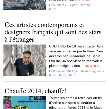
Le 07 mars 2014 par
Lifeproof
NONE
Ces artistes contemporains et
designers français qui sont des stars
à l'étranger
CULTURE- Le 18 mars, Kader Attia
sera récompensé par le KunstPreis
décerné par l'Académie de Berlin.
Ora-Ito, 36 ans vient de recevoir le
plus prestigieux des...
Lire la suite
Le 05 février 2014 par
Alexia Guggémos
NONE
NONE
NONE
,
,
Chauffe 2014, chauffe!
Toutes les dates à retrouver en fin
d'article sur notre calendrier à
télécharger!Après 2013 et le Mucem