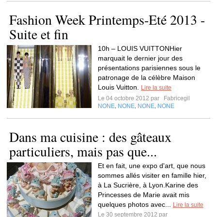
Fashion Week Printemps-Eté 2013 -
Suite et fin
10h – LOUIS VUITTONHier
marquait le dernier jour des
présentations parisiennes sous le
patronage de la célèbre Maison
Louis Vuitton.
Lire la suite
Le 04 octobre 2012 par
Fabricegil
NONE
NONE
NONE
NONE
,
,
,
Dans ma cuisine : des gâteaux
particuliers, mais pas que...
Et en fait, une expo d'art, que nous
sommes allés visiter en famille hier,
à La Sucrière, à Lyon.Karine des
Princesses de Marie avait mis
quelques photos avec...
Lire la suite
Le 30 septembre 2012 par