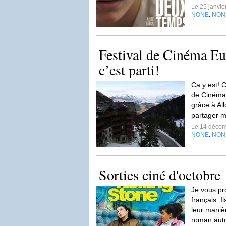
Le 25 janvi
NONE
NON
,
Festival de Cinéma Eu
c’est parti!
Ca y est! C
de Cinéma 
grâce à All
partager m
Le 14 déce
NONE
NON
,
Sorties ciné d'octobre
Je vous pro
français. I
leur manièr
roman auto