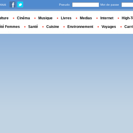
nous
Pseudo
Mot de passe
lture
Cinéma
Musique
Livres
Medias
Internet
High-T
ôté Femmes
Santé
Cuisine
Environnement
Voyages
Carr