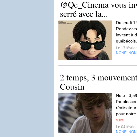
@Qc_Cinema vous invit
serré avec la...
Du jeudi 1
Rendez-vo
invitent à 
québécois
Le 17 févrie
NONE
NON
,
2 temps, 3 mouvement
Cousin
Note : 3,5
l’adolesce
réalisateu
pour notre 
suite
Le 04 févrie
NONE
NON
,