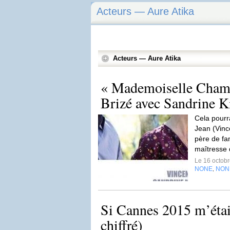
Acteurs — Aure Atika
Acteurs — Aure Atika
« Mademoiselle Cham
Brizé avec Sandrine Ki
Cela pourr
Jean (Vinc
père de fam
maîtresse d
Le 16 octob
NONE
NON
,
Si Cannes 2015 m’étai
chiffré)