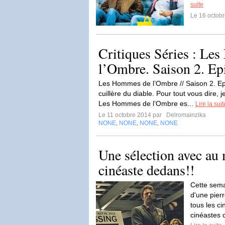
suite
Le 16 octob
Critiques Séries : Le
l’Ombre. Saison 2. Epi
Les Hommes de l’Ombre // Saison 2. Epi
cuillère du diable. Pour tout vous dire,
Les Hommes de l’Ombre es...
Lire la suit
Le 11 octobre 2014 par
Delromainzika
NONE
NONE
NONE
NONE
,
,
,
Une sélection avec au
cinéaste dedans!!
Cette sema
d'une pier
tous les c
cinéastes 