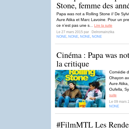
Stone, femme des ann
Papa was not a Rolling Stone // De Syl
Aure Atika et Marc Lavoine. Pour un prem
ce n’est pas une s...
Lire la suite
Le 27 mars 2015 par
Delromainzika
NONE
NONE
NONE
NONE
,
,
,
Cinéma : Papa was not
la critique
Comédie dr
Ohayon ave
Aure Atik
Oufella, Sy
suite
Le 09 mars 
NONE
#FilmMTL Les Rende