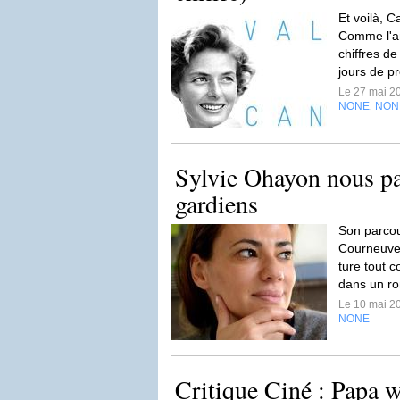
Et voilà, C
Comme l'an 
chiffres d
jours de pr
Le 27 mai 2
NONE
NON
,
Sylvie Ohayon nous pa
gardiens
Son parcou
Cour­neuve, à
ture tout c
dans un ro
Le 10 mai 2
NONE
Critique Ciné : Papa w