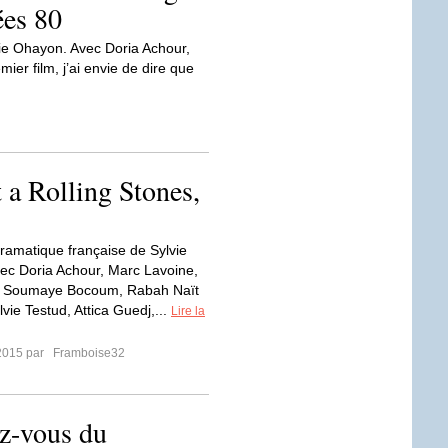
ées 80
vie Ohayon. Avec Doria Achour,
ier film, j’ai envie de dire que
 a Rolling Stones,
amatique française de Sylvie
c Doria Achour, Marc Lavoine,
a, Soumaye Bocoum, Rabah Naït
lvie Testud, Attica Guedj,...
Lire la
2015 par
Framboise32
z-vous du