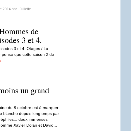
re 2014 par
Juliette
s Hommes de
sodes 3 et 4.
sodes 3 et 4. Otages / La
 je pense que cette saison 2 de
e
 moins un grand
ine du 8 octobre est à marquer
re blanche depuis longtemps par
inéphiles... deux immenses
comme Xavier Dolan et David...