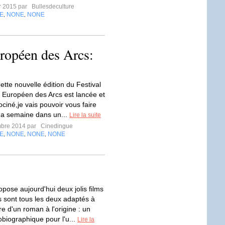
er 2015 par
Bullesdeculture
E
NONE
NONE
,
,
ropéen des Arcs:
ette nouvelle édition du Festival
Européen des Arcs est lancée et
ociné,je vais pouvoir vous faire
a semaine dans un...
Lire la suite
mbre 2014 par
Cinedingue
E
NONE
NONE
NONE
,
,
,
pose aujourd'hui deux jolis films
ls sont tous les deux adaptés à
e d'un roman à l'origine : un
biographique pour l'u...
Lire la