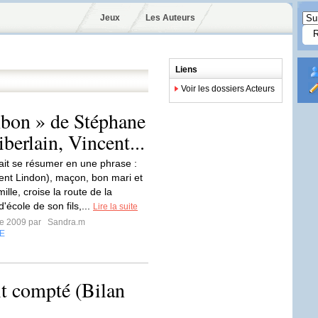
Jeux
Les Auteurs
Liens
Voir les dossiers Acteurs
bon » de Stéphane
berlain, Vincent...
ait se résumer en une phrase :
ent Lindon), maçon, bon mari et
ille, croise la route de la
'école de son fils,...
Lire la suite
re 2009 par
Sandra.m
E
t compté (Bilan