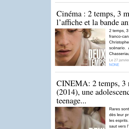
Cinéma : 2 temps, 3 
l’affiche et la bande a
2 temps, 
franco-can
Christophe
scénario. 
Chasseriau
Le 27 janvi
NONE
CINEMA: 2 temps, 3
(2014), une adolescence
teenage...
Rares sont 
dès leur p
les esprits
saut vers l