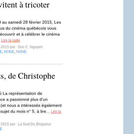
ent à tricoter
9 au samedi 28 février 2015, Les
us du cinéma québécois vous
découvrir et à célébrer le cinéma
.
Lire la suite
r 2015 par
Duc C. Nguyen
E
NONE
NONE
,
,
s, de Christophe
/5 La représentation de
nce a passionné plus d’un
r (et nous a intéressés également
sujet du mois n° 5, à lire...
Lire la
r 2015 par
La Nuit Du Blogueur
E