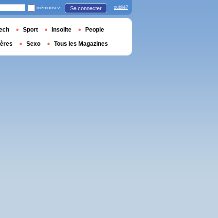
mémorisez
oublié?
Se connecter
ech
Sport
Insolite
People
ières
Sexo
Tous les Magazines