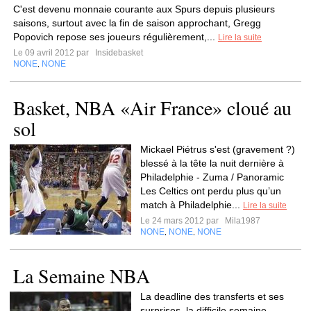
C'est devenu monnaie courante aux Spurs depuis plusieurs
saisons, surtout avec la fin de saison approchant, Gregg
Popovich repose ses joueurs régulièrement,...
Lire la suite
Le 09 avril 2012 par
Insidebasket
NONE
NONE
,
Basket, NBA «Air France» cloué au
sol
Mickael Piétrus s'est (gravement ?)
blessé à la tête la nuit dernière à
Philadelphie - Zuma / Panoramic
Les Celtics ont perdu plus qu’un
match à Philadelphie...
Lire la suite
Le 24 mars 2012 par
Mila1987
NONE
NONE
NONE
,
,
La Semaine NBA
La deadline des transferts et ses
surprises, la difficile semaine