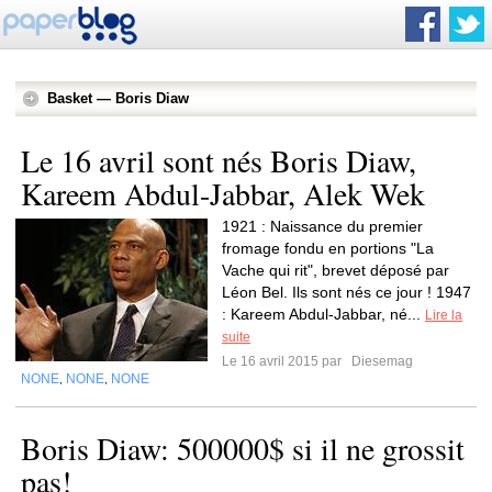
Basket — Boris Diaw
Le 16 avril sont nés Boris Diaw,
Kareem Abdul-Jabbar, Alek Wek
1921 : Naissance du premier
fromage fondu en portions "La
Vache qui rit", brevet déposé par
Léon Bel. Ils sont nés ce jour ! 1947
: Kareem Abdul-Jabbar, né...
Lire la
suite
Le 16 avril 2015 par
Diesemag
NONE
NONE
NONE
,
,
Boris Diaw: 500000$ si il ne grossit
pas!