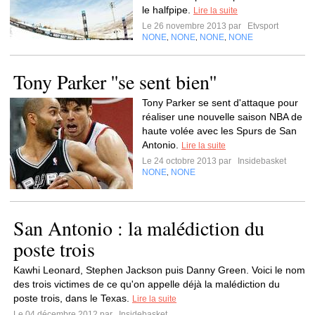
le halfpipe.
Lire la suite
Le 26 novembre 2013 par
Etvsport
NONE
NONE
NONE
NONE
,
,
,
Tony Parker ''se sent bien''
Tony Parker se sent d'attaque pour
réaliser une nouvelle saison NBA de
haute volée avec les Spurs de San
Antonio.
Lire la suite
Le 24 octobre 2013 par
Insidebasket
NONE
NONE
,
San Antonio : la malédiction du
poste trois
Kawhi Leonard, Stephen Jackson puis Danny Green. Voici le nom
des trois victimes de ce qu'on appelle déjà la malédiction du
poste trois, dans le Texas.
Lire la suite
Le 04 décembre 2012 par
Insidebasket