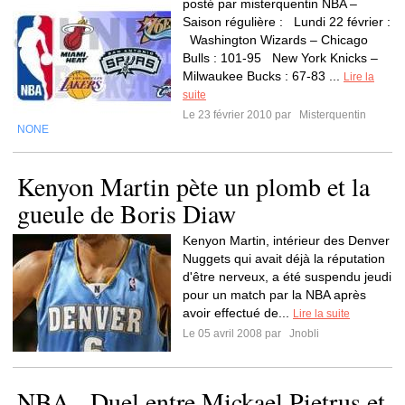
posté par misterquentin NBA –
Saison régulière : Lundi 22 février :
Washington Wizards – Chicago
Bulls : 101-95 New York Knicks –
Milwaukee Bucks : 67-83 ...
Lire la
suite
Le 23 février 2010 par
Misterquentin
NONE
Kenyon Martin pète un plomb et la
gueule de Boris Diaw
Kenyon Martin, intérieur des Denver
Nuggets qui avait déjà la réputation
d'être nerveux, a été suspendu jeudi
pour un match par la NBA après
avoir effectué de...
Lire la suite
Le 05 avril 2008 par
Jnobli
NBA - Duel entre Mickael Pietrus et