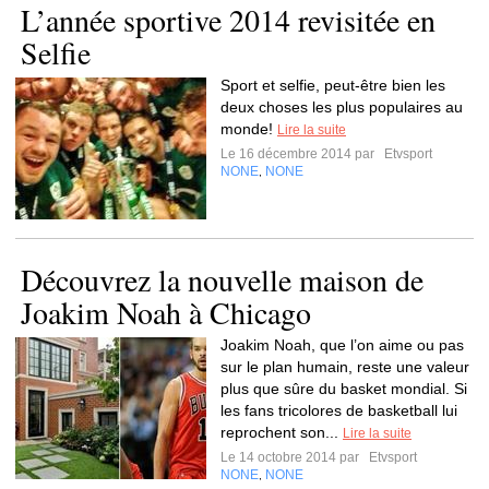
L’année sportive 2014 revisitée en
Selfie
Sport et selfie, peut-être bien les
deux choses les plus populaires au
monde!
Lire la suite
Le 16 décembre 2014 par
Etvsport
NONE
NONE
,
Découvrez la nouvelle maison de
Joakim Noah à Chicago
Joakim Noah, que l’on aime ou pas
sur le plan humain, reste une valeur
plus que sûre du basket mondial. Si
les fans tricolores de basketball lui
reprochent son...
Lire la suite
Le 14 octobre 2014 par
Etvsport
NONE
NONE
,