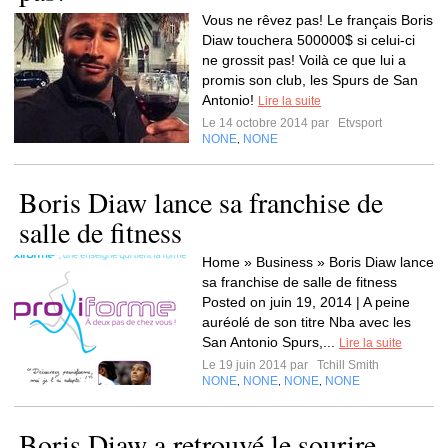
Vous ne rêvez pas! Le français Boris
Diaw touchera 500000$ si celui-ci
ne grossit pas! Voilà ce que lui a
promis son club, les Spurs de San
Antonio!
Lire la suite
Le 14 octobre 2014 par
Etvsport
NONE
NONE
,
Boris Diaw lance sa franchise de
salle de fitness
Home » Business » Boris Diaw lance
sa franchise de salle de fitness
Posted on juin 19, 2014 | A peine
auréolé de son titre Nba avec les
San Antonio Spurs,...
Lire la suite
Le 19 juin 2014 par
Tchill Smith
NONE
NONE
NONE
NONE
,
,
,
Boris Diaw a retrouvé le sourire