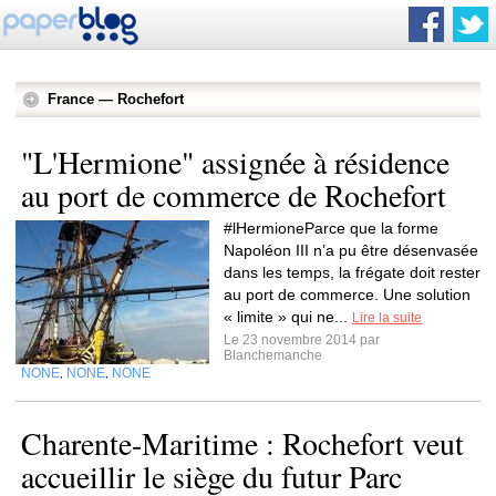
France — Rochefort
"L'Hermione" assignée à résidence
au port de commerce de Rochefort
#lHermioneParce que la forme
Napoléon III n’a pu être désenvasée
dans les temps, la frégate doit rester
au port de commerce. Une solution
« limite » qui ne...
Lire la suite
Le 23 novembre 2014 par
Blanchemanche
NONE
NONE
NONE
,
,
Charente-Maritime : Rochefort veut
accueillir le siège du futur Parc