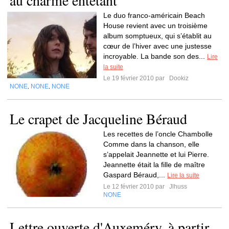
au charme entêtant
Le duo franco-américain Beach
House revient avec un troisième
album somptueux, qui s’établit au
cœur de l’hiver avec une justesse
incroyable. La bande son des...
Lire
la suite
Le 19 février 2010 par
Dookiz
NONE
NONE
NONE
,
,
Le crapet de Jacqueline Béraud
Les recettes de l’oncle Chambolle
Comme dans la chanson, elle
s’appelait Jeannette et lui Pierre.
Jeannette était la fille de maître
Gaspard Béraud,...
Lire la suite
Le 12 février 2010 par
Jlhuss
NONE
Lettre ouverte d'Auxeméry, à partir