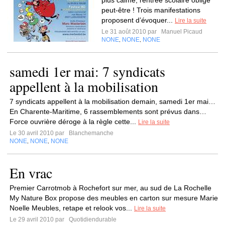
plus calme, rentrée scolaire oblige
peut-être ! Trois manifestations
proposent d’évoquer...
Lire la suite
Le 31 août 2010 par
Manuel Picaud
NONE
NONE
NONE
,
,
samedi 1er mai: 7 syndicats
appellent à la mobilisation
7 syndicats appellent à la mobilisation demain, samedi 1er mai…
En Charente-Maritime, 6 rassemblements sont prévus dans…
Force ouvrière déroge à la règle cette...
Lire la suite
Le 30 avril 2010 par
Blanchemanche
NONE
NONE
NONE
,
,
En vrac
Premier Carrotmob à Rochefort sur mer, au sud de La Rochelle
My Nature Box propose des meubles en carton sur mesure Marie
Noelle Meubles, retape et relook vos...
Lire la suite
Le 29 avril 2010 par
Quotidiendurable