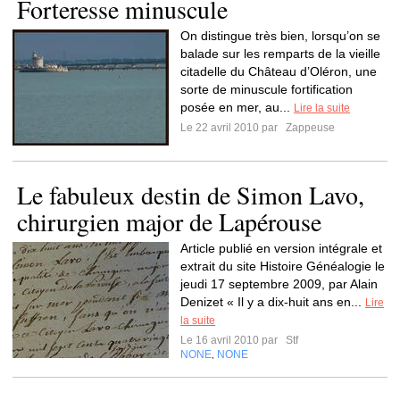
Forteresse minuscule
On distingue très bien, lorsqu’on se
balade sur les remparts de la vieille
citadelle du Château d’Oléron, une
sorte de minuscule fortification
posée en mer, au...
Lire la suite
Le 22 avril 2010 par
Zappeuse
Le fabuleux destin de Simon Lavo,
chirurgien major de Lapérouse
Article publié en version intégrale et
extrait du site Histoire Généalogie le
jeudi 17 septembre 2009, par Alain
Denizet « Il y a dix-huit ans en...
Lire
la suite
Le 16 avril 2010 par
Stf
NONE
NONE
,