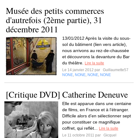
Musée des petits commerces
d'autrefois (2ème partie), 31
décembre 2011
13/01/2012 Après la visite du sous-
sol du bâtiment (lien vers article),
nous arrivons au rez-de-chaussée
et découvrons la devanture du Bar
du théâtre.
Lire la suite
Le 14 janvier 2012 par
Guillaumette57
NONE
NONE
NONE
NONE
,
,
,
[Critique DVD] Catherine Deneuve
Elle est apparue dans une centaine
de films, en France et à l’étranger.
Difficile alors d’en sélectionner sept
pour constituer ce magnifique
coffret, qui reflèt...
Lire la suite
Le 11 octobre 2011 par
Gicquel