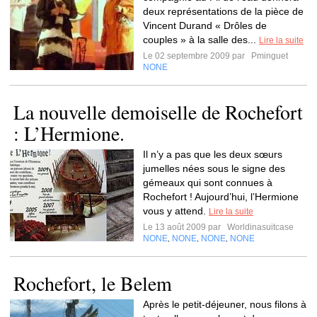
deux représentations de la pièce de
Vincent Durand « Drôles de
couples » à la salle des...
Lire la suite
Le 02 septembre 2009 par
Pminguet
NONE
La nouvelle demoiselle de Rochefort
: L’Hermione.
Il n’y a pas que les deux sœurs
jumelles nées sous le signe des
gémeaux qui sont connues à
Rochefort ! Aujourd’hui, l’Hermione
vous y attend.
Lire la suite
Le 13 août 2009 par
Worldinasuitcase
NONE
NONE
NONE
NONE
,
,
,
Rochefort, le Belem
Après le petit-déjeuner, nous filons à