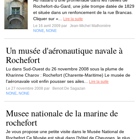
Au hasard d'une promenade dans les ruelles de
Rochefort-du-Gard, une jolie trompe datée de 1829
et située dans un renfoncement de la rue Brancas.
Cliquer sur «...
Lire la suite
Le 16 avril 2009 par
Jean-Michel Mathonière
NONE
NONE
,
Un musée d'aéronautique navale à
Rochefort
Lu dans Sud-Ouest du 26 novembre 2008 sous la plume de
Kharinne Charov : Rochefort (Charente-Maritime) Le musée de
l'aéronavale voit enfin pousser ses ailes...
Lire la suite
Le 27 novembre 2008 par
Benoit De Sagazan
NONE
NONE
,
Musee nationale de la marine de
rochefort
Je vous propose une petite visite dans le Musée National de
Rochefort Ce Musée est situé dans l'hôtel de Cheusses, le plus