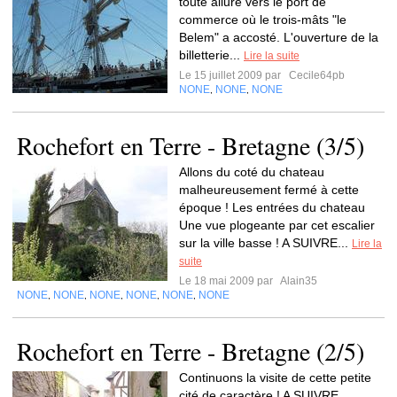
toute allure vers le port de
commerce où le trois-mâts "le
Belem" a accosté. L'ouverture de la
billetterie...
Lire la suite
Le 15 juillet 2009 par
Cecile64pb
NONE
NONE
NONE
,
,
Rochefort en Terre - Bretagne (3/5)
Allons du coté du chateau
malheureusement fermé à cette
époque ! Les entrées du chateau
Une vue plogeante par cet escalier
sur la ville basse ! A SUIVRE...
Lire la
suite
Le 18 mai 2009 par
Alain35
NONE
NONE
NONE
NONE
NONE
NONE
,
,
,
,
,
Rochefort en Terre - Bretagne (2/5)
Continuons la visite de cette petite
cité de caractère ! A SUIVRE ........