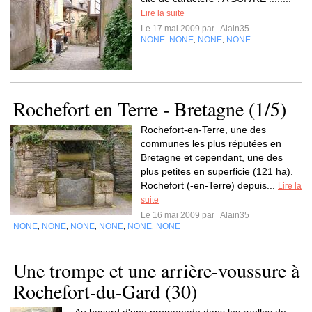
Lire la suite
Le 17 mai 2009 par
Alain35
NONE
NONE
NONE
NONE
,
,
,
Rochefort en Terre - Bretagne (1/5)
Rochefort-en-Terre, une des
communes les plus réputées en
Bretagne et cependant, une des
plus petites en superficie (121 ha).
Rochefort (-en-Terre) depuis...
Lire la
suite
Le 16 mai 2009 par
Alain35
NONE
NONE
NONE
NONE
NONE
NONE
,
,
,
,
,
Une trompe et une arrière-voussure à
Rochefort-du-Gard (30)