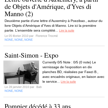
de Objets d'Amérique, d'Yves di
Manno (2)
Deuxième partie d’une lettre d’Auxeméry à Poezibao., autour du
livre Objets d’Amérique d’Yves di Manno. Lire ici la première
partie. L’ensemble sera complété...
Lire la suite
Le 05 février 2010 par
Florence Trocmé
NONE
NONE
NONE
,
,
Saint-Simon - Expo
Currently 0/5 Note : 0/5 (0 note) Le
vernissage de l'exposition en dix
planches BD, réalisées par Fawzi B.,
avec encadrés originaux, en liaison avec
le service...
Lire la suite
Le 28 janvier 2010 par
Bab
NONE
NONE
,
Pompier décédé à 33 ans