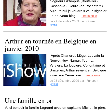
blogueurs d’Ampus (Bouteiller -
Casanova - Goure -de Rochefort ).
Aujourd’hui je voudrais vous signaler
un nouveau blog ,...
Lire la suite
Le 29 décembre 2009 par
Goure
NONE
Arthur en tournée en Belgique en
janvier 2010
-Après Charleroi, Liège, Louvain-la-
Neuve, Huy, Namur, Tournai,
Verviers, La louvière, Colfontaine et
Bruxelles, Arthur revient en Belgique
jouer son 2ème one...
Lire la suite
Le 23 décembre 2009 par
Funsoph
NONE
Une famille en or
Voici bonsoir la famille Legrand avec en capitaine Michel, le père,