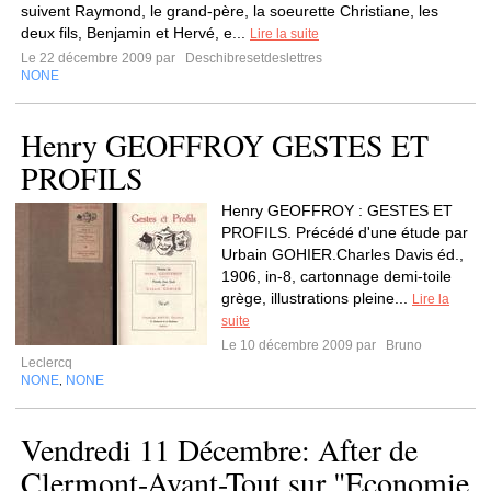
suivent Raymond, le grand-père, la soeurette Christiane, les
deux fils, Benjamin et Hervé, e...
Lire la suite
Le 22 décembre 2009 par
Deschibresetdeslettres
NONE
Henry GEOFFROY GESTES ET
PROFILS
Henry GEOFFROY : GESTES ET
PROFILS. Précédé d'une étude par
Urbain GOHIER.Charles Davis éd.,
1906, in-8, cartonnage demi-toile
grège, illustrations pleine...
Lire la
suite
Le 10 décembre 2009 par
Bruno
Leclercq
NONE
NONE
,
Vendredi 11 Décembre: After de
Clermont-Avant-Tout sur "Economie