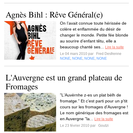
Agnès Bihl : Rêve Général(e)
On l’avait connue toute hérissée de
colère et enflammée du désir de
changer le monde. Petite fée blonde
au sourire d’enfant têtu, elle a
beaucoup chanté ses...
Lire la suite
Le 04 mars 2010 par
Fred Desfrenne
NONE
NONE
NONE
NONE
,
,
,
L'Auvergne est un grand plateau de
Fromages
"L'Auvèrnhe z-es un plat bèlh de
fromatge." Et c'est parti pour un p'tit
cours sur les fromages d'Auvergne !
Le nom générique des fromages est
en Auvergne "la...
Lire la suite
Le 23 février 2010 par
Goutzi