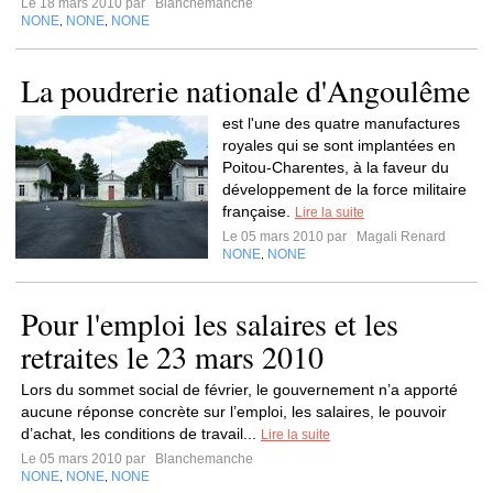
Le 18 mars 2010 par
Blanchemanche
NONE
NONE
NONE
,
,
La poudrerie nationale d'Angoulême
est l'une des quatre manufactures
royales qui se sont implantées en
Poitou-Charentes, à la faveur du
développement de la force militaire
française.
Lire la suite
Le 05 mars 2010 par
Magali Renard
NONE
NONE
,
Pour l'emploi les salaires et les
retraites le 23 mars 2010
Lors du sommet social de février, le gouvernement n’a apporté
aucune réponse concrète sur l’emploi, les salaires, le pouvoir
d’achat, les conditions de travail...
Lire la suite
Le 05 mars 2010 par
Blanchemanche
NONE
NONE
NONE
,
,