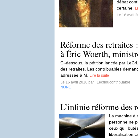
débat cont
certaine.
Li
Le 16 avril 
Réforme des retraites :
à Éric Woerth, ministr
Ci-dessous, la pétition lancée par LeCri
des retraites. Les contribuables demande
adressée à M.
Lire la suite
Le 16 avril 2010 par
Lecriducontribuable
NONE
L’infinie réforme des r
La machine à r
personne ne po
ceux qui, butés
libéralisation 