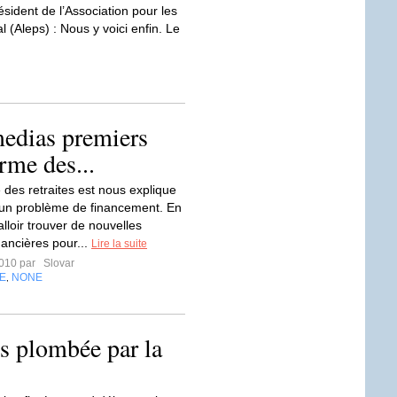
résident de l’Association pour les
l (Aleps) : Nous y voici enfin. Le
 medias premiers
orme des...
 des retraites est nous explique
à un problème de financement. En
 falloir trouver de nouvelles
nancières pour...
Lire la suite
2010 par
Slovar
E
NONE
,
es plombée par la