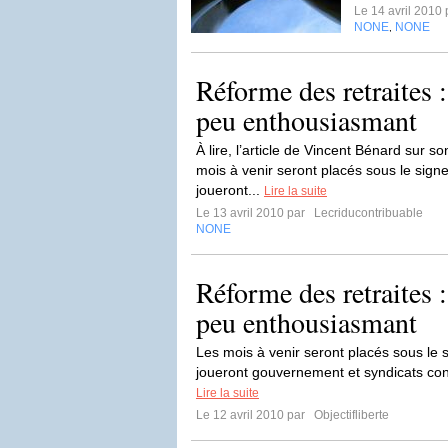
Le 14 avril 2010
NONE
NONE
,
Réforme des retraites 
peu enthousiasmant
À lire, l’article de Vincent Bénard sur so
mois à venir seront placés sous le si
joueront...
Lire la suite
Le 13 avril 2010 par
Lecriducontribuable
NONE
Réforme des retraites 
peu enthousiasmant
Les mois à venir seront placés sous l
joueront gouvernement et syndicats conc
Lire la suite
Le 12 avril 2010 par
Objectifliberte