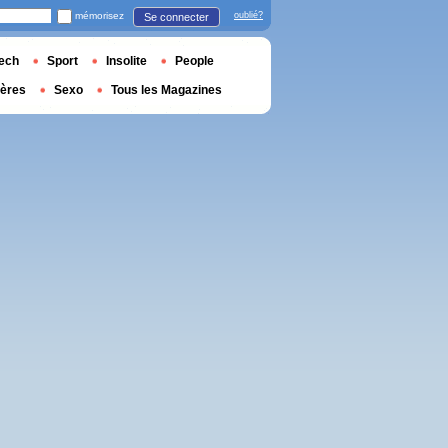
mémorisez
oublié?
Se connecter
ech
Sport
Insolite
People
ières
Sexo
Tous les Magazines