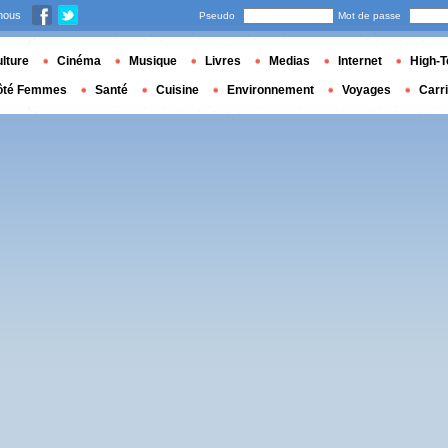
nous
Pseudo
Mot de passe
lture
Cinéma
Musique
Livres
Medias
Internet
High-T
ôté Femmes
Santé
Cuisine
Environnement
Voyages
Carr