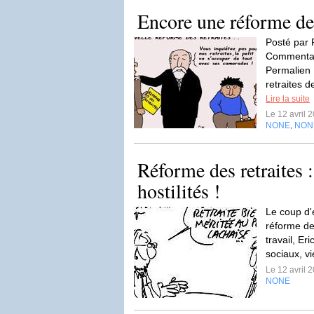
Encore une réforme des 
Posté par F
Commentaire
Permalien [
retraites d
Lire la suite
Le 12 avril 
NONE
NON
,
Réforme des retraites 
hostilités !
Le coup d'
réforme des
travail, Er
sociaux, vi
Le 12 avril 
NONE