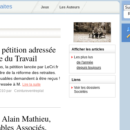
aites
Jeux
Les Auteurs
 pétition adressée
Afficher les articles
e du Travail
Les plus lus
de l'année
s, la pétition lancée par LeCri.fr
depuis toujours
re de la réforme des retraites.
buables demandent à être reçus !
Liens
dressée à M.
Lire la suite
Voir les dossiers
2010 par
Ceintureventreplat
Sociétés
: Alain Mathieu,
ables Associés,