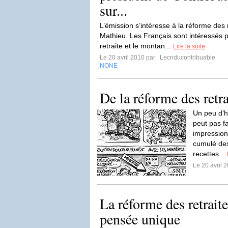
sur...
L’émission s’intéresse à la réforme des r
Mathieu. Les Français sont intéressés pa
retraite et le montan...
Lire la suite
Le 20 avril 2010 par
Lecriducontribuable
NONE
De la réforme des retra
Un peu d’
peut pas f
impression
cumulé des
recettes...
Le 20 avril 
La réforme des retrait
pensée unique