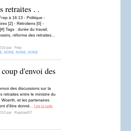
retraites . .
rep à 16:13 - Politique -
s [2] - Rétroliens [0] -
#] Tags : durée du travail,
essins, réforme des retraites...
2010 par
Frep
E
NONE
NONE
NONE
,
,
,
: coup d'envoi des
envoi des discussions sur la
 retraites entre le ministre du
ic Woerth, et les partenaires
ent d'être donné...
Lire la suite
2010 par
Raphael57