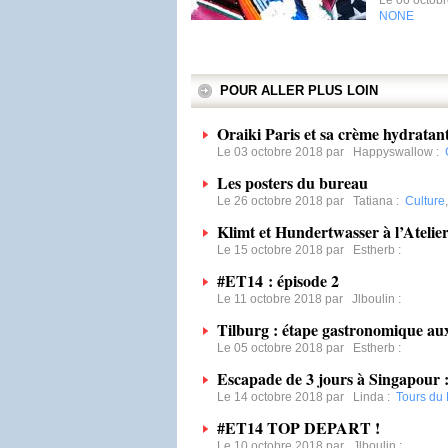
Le 06 octob
NONE
POUR ALLER PLUS LOIN
Oraiki Paris et sa crème hydratante
Le 03 octobre 2018 par
Happyswallow
:
Les posters du bureau
Le 26 octobre 2018 par
Tatiana
:
Culture
Klimt et Hundertwasser à l’Atelie
Le 15 octobre 2018 par
Estherb
:
#ET14 : épisode 2
Le 11 octobre 2018 par
Jlboulin
:
Tilburg : étape gastronomique au
Le 05 octobre 2018 par
Estherb
:
Escapade de 3 jours à Singapour :
Le 14 octobre 2018 par
Linda
:
Tours du
#ET14 TOP DEPART !
Le 10 octobre 2018 par
Jlboulin
: