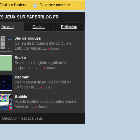
Tout sur l'auteur
Devenez membre
ES JEUX SUR PAPERBLOG.FR
Arcade
Casino
Réflexion
Jeu de briques
Ce jeu de briques a été conçu en
1985 par Alexei......
Jouez
Snake
Snake, de l'anglais signifiant «
serpent », est......
Jouez
Pacman
Pac-Man est un jeu vidéo créé en
1979 par le......
Jouez
Bubble
Puzzle Bobble aussi appelée Bust-a-
Move en......
Jouez
Découvrir l'espace Jeux