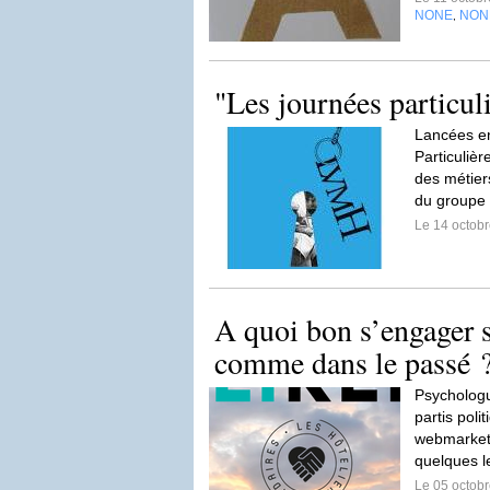
NONE
NON
,
"Les journées particu
Lancées en
Particulièr
des métier
du groupe
Le 14 octob
A quoi bon s’engager si
comme dans le passé 
Psychologu
partis poli
webmarketi
quelques le
Le 05 octob