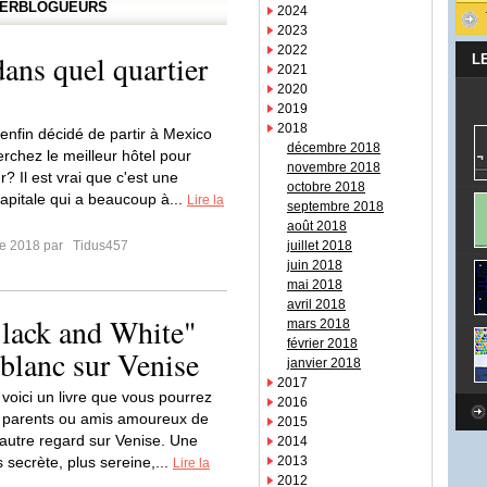
APERBLOGUEURS
2024
2023
2022
ans quel quartier
L
2021
2020
2019
2018
enfin décidé de partir à Mexico
décembre 2018
erchez le meilleur hôtel pour
novembre 2018
r? Il est vrai que c'est une
octobre 2018
pitale qui a beaucoup à...
Lire la
septembre 2018
août 2018
re 2018 par
Tidus457
juillet 2018
juin 2018
mai 2018
avril 2018
lack and White"
mars 2018
février 2018
 blanc sur Venise
janvier 2018
2017
 voici un livre que vous pourrez
2016
os parents ou amis amoureux de
2015
autre regard sur Venise. Une
2014
 secrète, plus sereine,...
2013
Lire la
2012