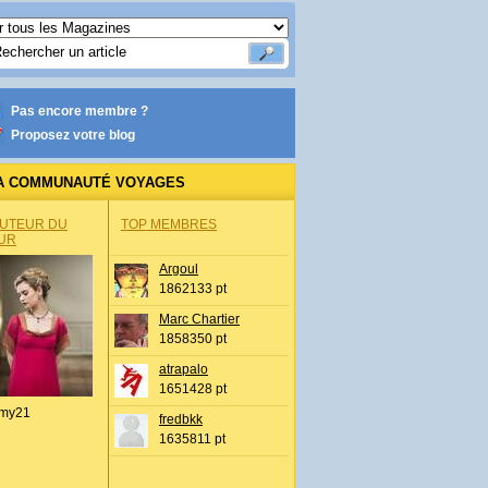
Pas encore membre ?
Proposez votre blog
A COMMUNAUTÉ VOYAGES
AUTEUR DU
TOP MEMBRES
UR
Argoul
1862133 pt
Marc Chartier
1858350 pt
atrapalo
1651428 pt
my21
fredbkk
1635811 pt