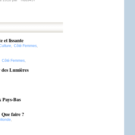
re 2018 par
Tidus457
 et lissante
Culture
,
Côté Femmes
,
,
Côté Femmes
,
r des Lumières
x Pays-Bas
 Que faire ?
 Monde
,