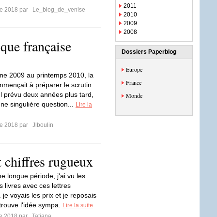
2011
re 2018 par
Le_blog_de_venise
2010
2009
2008
ique française
Dossiers Paperblog
Europe
ne 2009 au printemps 2010, la
France
mençait à préparer le scrutin
el prévu deux années plus tard,
Monde
ne singulière question...
Lire la
re 2018 par
Jlboulin
t chiffres rugueux
e longue période, j'ai vu les
s livres avec ces lettres
je voyais les prix et je reposais
je trouve l'idée sympa.
Lire la suite
re 2018 par
Tatiana