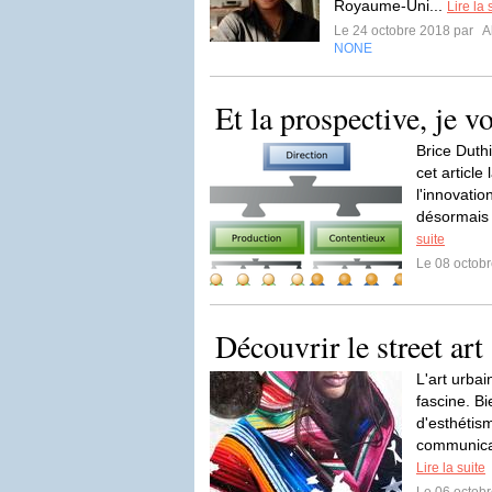
Royaume-Uni...
Lire la 
Le 24 octobre 2018 par
A
NONE
Et la prospective, je v
Brice Duth
cet article
l'innovatio
désormais 
suite
Le 08 octob
Découvrir le street ar
L'art urbai
fascine. B
d'esthétism
communicat
Lire la suite