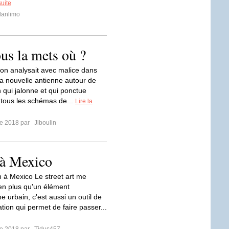
suite
lanlimo
ous la mets où ?
ion analysait avec malice dans
 la nouvelle antienne autour de
n qui jalonne et qui ponctue
tous les schémas de...
Lire la
re 2018 par
Jlboulin
t à Mexico
n à Mexico Le street art me
ien plus qu'un élément
e urbain, c'est aussi un outil de
ion qui permet de faire passer...