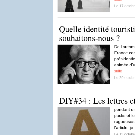
Le 17 octob
Quelle identité tourist
souhaitons-nous ?
De l'autom
France com
présidenti
animée d'u
suite
Le 29 octob
DIY#34 : Les lettres e
pendant un
packs et le
rugueuses. 
l'article. 
Le 11 octob