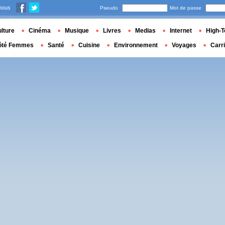
nous
Pseudo
Mot de passe
lture
Cinéma
Musique
Livres
Medias
Internet
High-T
ôté Femmes
Santé
Cuisine
Environnement
Voyages
Carr