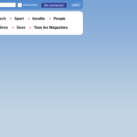
mémorisez
oublié?
Se connecter
ech
Sport
Insolite
People
ières
Sexo
Tous les Magazines