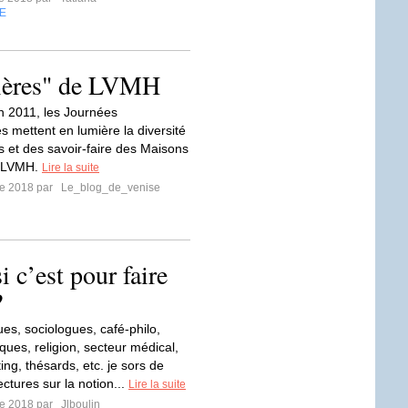
E
lières" de LVMH
 2011, les Journées
es mettent en lumière la diversité
s et des savoir-faire des Maisons
 LVMH.
Lire la suite
re 2018 par
Le_blog_de_venise
 c’est pour faire
?
es, sociologues, café-philo,
tiques, religion, secteur médical,
ng, thésards, etc. je sors de
ctures sur la notion...
Lire la suite
re 2018 par
Jlboulin