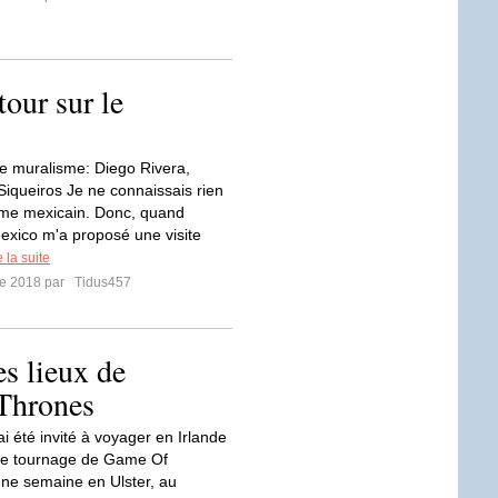
tour sur le
le muralisme: Diego Rivera,
Siqueiros Je ne connaissais rien
sme mexicain. Donc, quand
exico m'a proposé une visite
e la suite
re 2018 par
Tidus457
es lieux de
Thrones
i été invité à voyager en Irlande
x de tournage de Game Of
une semaine en Ulster, au