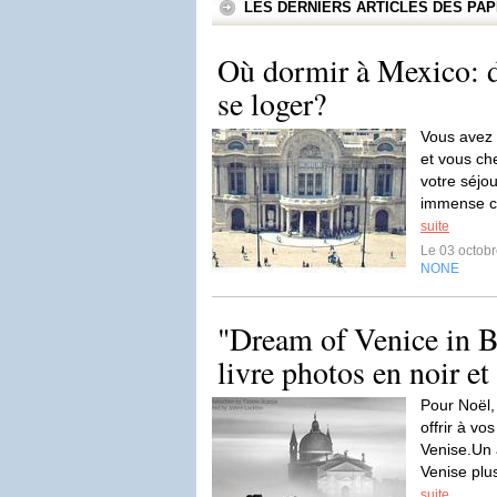
LES DERNIERS ARTICLES DES P
Où dormir à Mexico: d
se loger?
Vous avez 
et vous ch
votre séjou
immense ca
suite
Le 03 octob
NONE
"Dream of Venice in B
livre photos en noir et
Pour Noël,
offrir à v
Venise.Un 
Venise plus
suite