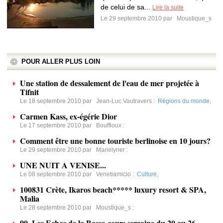
de celui de sa...
Lire la suite
Le 29 septembre 2010 par
Moustique_s
POUR ALLER PLUS LOIN
Une station de dessalement de l'eau de mer projetée à
Tifnit
Le 18 septembre 2010 par
Jean-Luc Vautravers
:
Régions du monde
,
Carmen Kass, ex-égérie Dior
Le 17 septembre 2010 par
Bouffioux
:
Comment être une bonne touriste berlinoise en 10 jours?
Le 29 septembre 2010 par
Marielyner
:
UNE NUIT A VENISE...
Le 08 septembre 2010 par
Venetiamicio
:
Culture
,
100831 Crète, Ikaros beach***** luxury resort & SPA,
Malia
Le 28 septembre 2010 par
Moustique_s
:
90. Les Echos de la Basse-cour: semaine du 20 au 26