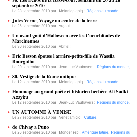
septembre 2010
Le 28 septembre 2010 par
Melaniepiqpiq
:
Régions du monde
,
Jules Verne, Voyage au centre de la terre
Le 26 septembre 2010 par
Argoul
:
Un avant goût d’Halloween avec les Cucurbitades de
Marchiennes
Le 30 septembre 2010 par
Abritel
:
Eric Besson épouse l'arrière-petite-fille de Wassila
Bourguiba
Le 20 septembre 2010 par
Jean-Luc Vautravers
:
Régions du monde
,
80. Vestige de la Rome antique
Le 12 septembre 2010 par
Melaniepiqpiq
:
Régions du monde
,
Hommage au grand poète et historien berbère Ali Sadki
Azayku
Le 12 septembre 2010 par
Jean-Luc Vautravers
:
Régions du monde
,
UN AUTOMNE À VENISE
Le 27 septembre 2010 par
Venetiamicio
:
Culture
,
de Chivay a Puno
Le 26 septembre 2010 par
Mondefisep
:
Amérique latine
,
Régions du