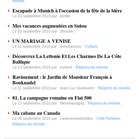
monde
,
Escapade à Munich à l’occasion de la fête de la bière
Le 03 septembre 2010 par
Abritel
:
Mes vacances augmentées en Suisse
Le 03 septembre 2010 par
Jlboulin
:
UN MARIAGE A VENISE
Le 11 septembre 2010 par
Venetiamicio
:
Culture
,
Découvrez La Lettonie Et Les Charmes De La Côte
Baltique
Le 13 septembre 2010 par
Izzirent
:
Régions du monde
,
Ravissement : le Jardin de Monsieur François à
Bouknadel
Le 11 septembre 2010 par
Jean-Luc Vautravers
:
Régions du monde
,
81. La campagne romaine en Fiat 500
Le 13 septembre 2010 par
Melaniepiqpiq
:
Régions du monde
,
Ma cabane au Canada
Le 06 septembre 2010 par
Laviereveedunefee
:
Côté Femmes
,
Régions du monde
,