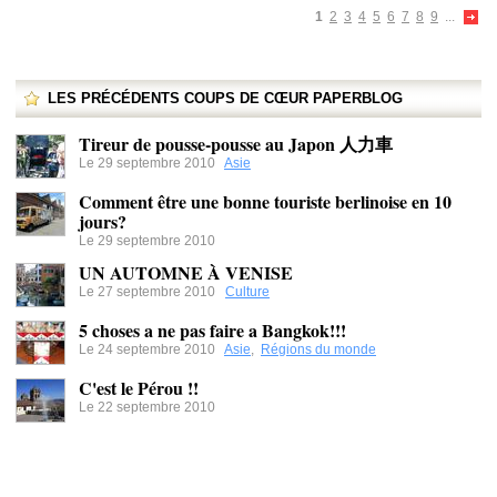
1
2
3
4
5
6
7
8
9
...
LES PRÉCÉDENTS COUPS DE CŒUR PAPERBLOG
Tireur de pousse-pousse au Japon 人力車
Le 29 septembre 2010
Asie
Comment être une bonne touriste berlinoise en 10
jours?
Le 29 septembre 2010
UN AUTOMNE À VENISE
Le 27 septembre 2010
Culture
5 choses a ne pas faire a Bangkok!!!
Le 24 septembre 2010
Asie
,
Régions du monde
C'est le Pérou !!
Le 22 septembre 2010