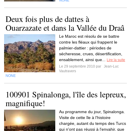
NONE
Deux fois plus de dattes à
Ouarzazate et dans la Vallée du Draâ
Le Maroc est résolu de se battre
contre les fléaux qui frappent le
palmier-dattier : périodes de
sécheresse, crues, désertification,
ensablement, ainsi que...
Lire la suite
Le 29 septembre 2010 par
Jean-Luc
Vautravers
NONE
100901 Spinalonga, l'île des lepreux,
magnifique!
Au programme du jour, Spinalonga.
Visite de cette île à l'histoire
chargée, autant du temps des Turcs
qui n'ont pas réussi à l'envahir, que