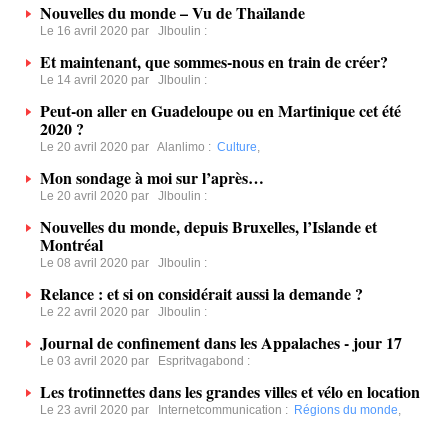
Nouvelles du monde – Vu de Thaïlande
Le 16 avril 2020 par
Jlboulin
:
Et maintenant, que sommes-nous en train de créer?
Le 14 avril 2020 par
Jlboulin
:
Peut-on aller en Guadeloupe ou en Martinique cet été
2020 ?
Le 20 avril 2020 par
Alanlimo
:
Culture
,
Mon sondage à moi sur l’après…
Le 20 avril 2020 par
Jlboulin
:
Nouvelles du monde, depuis Bruxelles, l’Islande et
Montréal
Le 08 avril 2020 par
Jlboulin
:
Relance : et si on considérait aussi la demande ?
Le 22 avril 2020 par
Jlboulin
:
Journal de confinement dans les Appalaches - jour 17
Le 03 avril 2020 par
Espritvagabond
:
Les trotinnettes dans les grandes villes et vélo en location
Le 23 avril 2020 par
Internetcommunication
:
Régions du monde
,