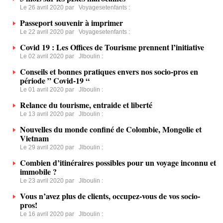
Le 26 avril 2020 par
Voyagesetenfants
:
Passeport souvenir à imprimer
Le 22 avril 2020 par
Voyagesetenfants
:
Covid 19 : Les Offices de Tourisme prennent l’initiative
Le 02 avril 2020 par
Jlboulin
:
Conseils et bonnes pratiques envers nos socio-pros en
période ” Covid-19 “
Le 01 avril 2020 par
Jlboulin
:
Relance du tourisme, entraide et liberté
Le 13 avril 2020 par
Jlboulin
:
Nouvelles du monde confiné de Colombie, Mongolie et
Vietnam
Le 29 avril 2020 par
Jlboulin
:
Combien d’itinéraires possibles pour un voyage inconnu et
immobile ?
Le 23 avril 2020 par
Jlboulin
:
Vous n’avez plus de clients, occupez-vous de vos socio-
pros!
Le 16 avril 2020 par
Jlboulin
: