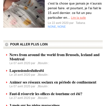
c'est la chose que jamais je n'aurais
pensé faire. et pourtant, je l'ai fait le
15 avril dernier. ce fut un peu
particulier en...
Lire la suite
Le 22 avril 2020 par
Tatiana
NONE
NONE
,
POUR ALLER PLUS LOIN
News from around the world from Brussels, Iceland and
Montreal
Le 07 avril 2020 par
Jlboulin
:
Lapensiondesfuites#4
Le 18 avril 2020 par
Jlboulin
:
Animer ses réseaux sociaux en période de confinement
Le 07 avril 2020 par
Jlboulin
:
Faut-il réouvrir les offices de tourisme cet été?
Le 27 avril 2020 par
Jlboulin
:
3 mois sur les pistes marocaines