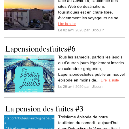
face au Covid-19, l'audience des
sites Web de destinations
touristiques est en chute libre,
évidemment les voyageurs ne se...
Lire la suite
Le 02 avril 2020 par
Jlboulin
Lapensiondesfuites#6
Tous les samedis, parfois les jeudis
ou d'autres jours légalement inscrits
au calendrier grégorien,
Lapensiondesfuites publie un nouvel
épisode en moins de...
Lire la suite
Le 29 avril 2020 par
Jlboulin
La pension des fuites #3
Troisième épisode de notre
feuilleton du samedi...aujourd'hui
dans l'interstice du Vendredi Saint.