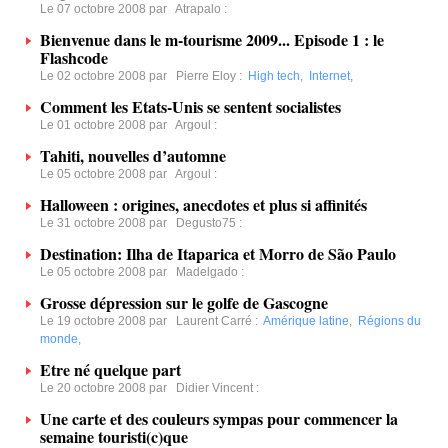
Le 07 octobre 2008 par
Atrapalo
:
Bienvenue dans le m-tourisme 2009... Episode 1 : le
Flashcode
Le 02 octobre 2008 par
Pierre Eloy
:
High tech
,
Internet
,
Comment les Etats-Unis se sentent socialistes
Le 01 octobre 2008 par
Argoul
:
Tahiti, nouvelles d’automne
Le 05 octobre 2008 par
Argoul
:
Halloween : origines, anecdotes et plus si affinités
Le 31 octobre 2008 par
Degusto75
:
Destination: Ilha de Itaparica et Morro de São Paulo
Le 05 octobre 2008 par
Madelgado
:
Grosse dépression sur le golfe de Gascogne
Le 19 octobre 2008 par
Laurent Carré
:
Amérique latine
,
Régions du
monde
,
Etre né quelque part
Le 20 octobre 2008 par
Didier Vincent
:
Une carte et des couleurs sympas pour commencer la
semaine touristi(c)que