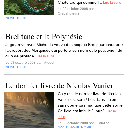
Châtelard qui domine l...
Lire la suite
Le 29 octobre 2008 par
Les
Crapahuteurs
NONE
NONE
,
Brel tane et la Polynésie
Jego arrive avec Miche, la veuve de Jacques Brel pour inaugurer
l’aéroport des Marquises qui portera son nom et le petit avion du
club de pilotage.
Lire la suite
Le 13 octobre 2008 par
Argoul
NONE
NONE
,
Le dernier livre de Nicolas Vanier
Ca y est, le dernier livre de Nicolas
Vanier est sorti ! Les "fans" n'ont
sans doute pas manqué cette sortie.
Ce livre est intitulé "Loup".
Lire la
suite
Le 06 octobre 2008 par
Cafatica
NONE
NONE
NONE
,
,