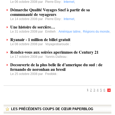
Le 06 octobre 2008 par
Pierre Eloy
:
Internet
,
Démarche Qualité Voyages Sncf à partir de sa
communauté de voyageurs
Le 14 octobre 2008 par
Pierre Eloy
:
Internet
,
Une histoire de sorcière…
Le 31 octobre 2008 par
Emilieh
:
Amérique latine
,
Régions du monde
,
Ryanair - 1 million de billet gratuit
Le 08 octobre 2008 par
Voyagesbaroude
:
Rendez-vous aux soirées aperimmos de Century 21
Le 17 octobre 2008 par
Yannis Dalleau
:
Decouverte de la plus belle ile d’amerique du sud : de
fernando de noronhan au bresil
Le 25 octobre 2008 par
Fredbkk
:
1
2
3
4
5
6
LES PRÉCÉDENTS COUPS DE CŒUR PAPERBLOG