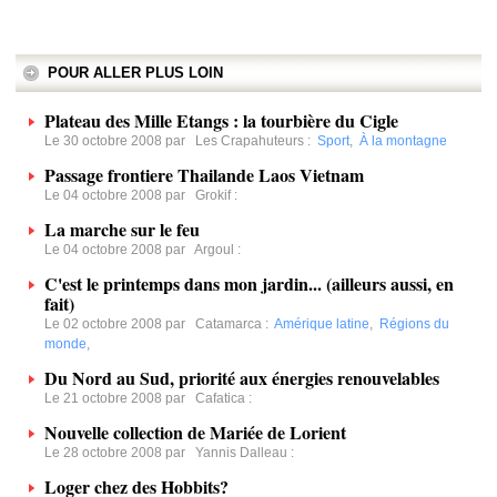
POUR ALLER PLUS LOIN
Plateau des Mille Etangs : la tourbière du Cigle
Le 30 octobre 2008 par
Les Crapahuteurs
:
Sport
,
À la montagne
Passage frontiere Thailande Laos Vietnam
Le 04 octobre 2008 par
Grokif
:
La marche sur le feu
Le 04 octobre 2008 par
Argoul
:
C'est le printemps dans mon jardin... (ailleurs aussi, en
fait)
Le 02 octobre 2008 par
Catamarca
:
Amérique latine
,
Régions du
monde
,
Du Nord au Sud, priorité aux énergies renouvelables
Le 21 octobre 2008 par
Cafatica
:
Nouvelle collection de Mariée de Lorient
Le 28 octobre 2008 par
Yannis Dalleau
:
Loger chez des Hobbits?