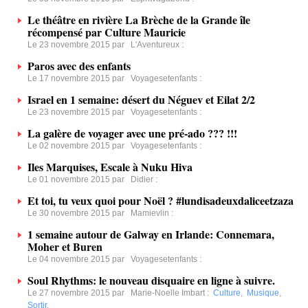
Le théâtre en rivière La Brèche de la Grande île
récompensé par Culture Mauricie
Le 23 novembre 2015 par
L'Aventureux
:
Paros avec des enfants
Le 17 novembre 2015 par
Voyagesetenfants
:
Israel en 1 semaine: désert du Néguev et Eilat 2/2
Le 23 novembre 2015 par
Voyagesetenfants
:
La galère de voyager avec une pré-ado ??? !!!
Le 02 novembre 2015 par
Voyagesetenfants
:
Iles Marquises, Escale à Nuku Hiva
Le 01 novembre 2015 par
Didier
:
Et toi, tu veux quoi pour Noël ? #lundisadeuxdaliceetzaza
Le 30 novembre 2015 par
Mamievlin
:
1 semaine autour de Galway en Irlande: Connemara,
Moher et Buren
Le 04 novembre 2015 par
Voyagesetenfants
:
Soul Rhythms: le nouveau disquaire en ligne à suivre.
Le 27 novembre 2015 par
Marie-Noelle Imbart
:
Culture
,
Musique
,
Sortir
,