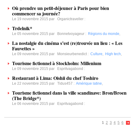
Où prendre un petit-déjeuner à Paris pour bien
commencer sa journée?
Le 19 novembre 2015 par
Organictraveller
:
Trdelnik*
Le 05 novembre 2015 par
Bonnetvoyageur
:
Régions du monde
,
La nostalgie du cinéma s’est (re)trouvée un lieu : « Les
Fauvettes »
Le 09 novembre 2015 par
Monsieurbenedict
:
Culture
,
High tech
,
Tourisme fictionnel à Stockholm: Millenium
Le 09 novembre 2015 par
Espritvagabond
:
Restaurant à Lima: Oishii du chef Toshiro
Le 22 novembre 2015 par
Tidus457
:
Amérique latine
,
Tourisme fictionnel dans la ville scandinave: Bron/Broen
(The Bridge*)
Le 06 novembre 2015 par
Espritvagabond
:
1
2
3
4
5
6