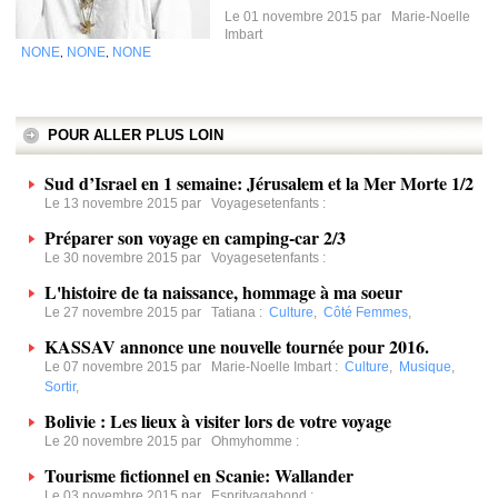
Le 01 novembre 2015 par
Marie-Noelle
Imbart
NONE
NONE
NONE
,
,
POUR ALLER PLUS LOIN
Sud d’Israel en 1 semaine: Jérusalem et la Mer Morte 1/2
Le 13 novembre 2015 par
Voyagesetenfants
:
Préparer son voyage en camping-car 2/3
Le 30 novembre 2015 par
Voyagesetenfants
:
L'histoire de ta naissance, hommage à ma soeur
Le 27 novembre 2015 par
Tatiana
:
Culture
,
Côté Femmes
,
KASSAV annonce une nouvelle tournée pour 2016.
Le 07 novembre 2015 par
Marie-Noelle Imbart
:
Culture
,
Musique
,
Sortir
,
Bolivie : Les lieux à visiter lors de votre voyage
Le 20 novembre 2015 par
Ohmyhomme
:
Tourisme fictionnel en Scanie: Wallander
Le 03 novembre 2015 par
Espritvagabond
: