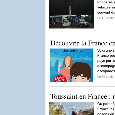
frontières
véhicule es
souvent d
Le 13 septe
Découvrir la France en
Voici une s
France pour
pays par la
accompagn
escapades
Le 30 septe
Toussaint en France : 
Où partir à
France ? C
posons en 