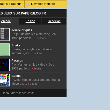
Tout sur l'auteur
Devenez membre
ES JEUX SUR PAPERBLOG.FR
Arcade
Casino
Réflexion
Jeu de briques
Ce jeu de briques a été conçu en
1985 par Alexei......
Jouez
Snake
Snake, de l'anglais signifiant «
serpent », est......
Jouez
Pacman
Pac-Man est un jeu vidéo créé en
1979 par le......
Jouez
Bubble
Puzzle Bobble aussi appelée Bust-a-
Move en......
Jouez
Découvrir l'espace Jeux