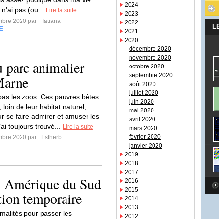
suis assez pudique dans ma vie
2024
n'ai pas (ou...
Lire la suite
2023
mbre 2020 par
Tatiana
2022
L
E
2021
2020
décembre 2020
novembre 2020
u parc animalier
octobre 2020
septembre 2020
Marne
août 2020
juillet 2020
pas les zoos. Ces pauvres bêtes
juin 2020
loin de leur habitat naturel,
mai 2020
ur se faire admirer et amuser les
avril 2020
ai toujours trouvé...
Lire la suite
mars 2020
février 2020
mbre 2020 par
Estherb
janvier 2020
2019
2018
2017
en Amérique du Sud
2016
2015
tion temporaire
2014
2013
rmalités pour passer les
2012