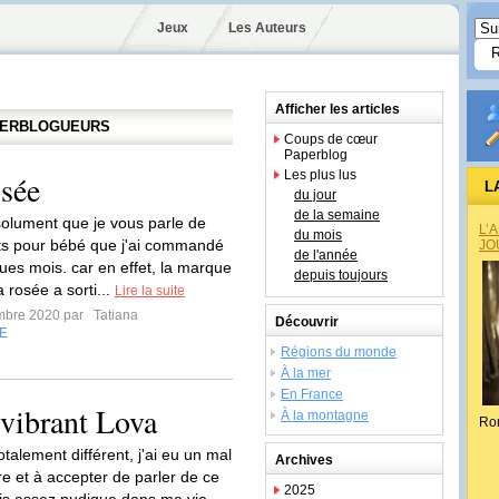
Jeux
Les Auteurs
Afficher les articles
APERBLOGUEURS
Coups de cœur
Paperblog
Les plus lus
osée
L
du jour
de la semaine
absolument que je vous parle de
L’
du mois
ts pour bébé que j'ai commandé
JO
de l'année
ques mois. car en effet, la marque
depuis toujours
a rosée a sorti...
Lire la suite
mbre 2020 par
Tatiana
Découvrir
E
Régions du monde
À la mer
En France
r vibrant Lova
À la montagne
Ro
totalement différent, j'ai eu un mal
Archives
ire et à accepter de parler de ce
2025