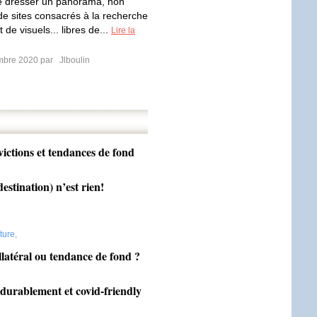
e dresser un panorama, non
 de sites consacrés à la recherche
 de visuels... libres de...
Lire la
mbre 2020 par
Jlboulin
victions et tendances de fond
estination) n’est rien!
ture
,
latéral ou tendance de fond ?
 durablement et covid-friendly