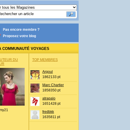
Pas encore membre ?
Proposez votre blog
A COMMUNAUTÉ VOYAGES
AUTEUR DU
TOP MEMBRES
UR
Argoul
1862133 pt
Marc Chartier
1858350 pt
atrapalo
1651428 pt
my21
fredbkk
1635811 pt