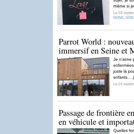
sujet. je 
même si je 
Le 03 septe
NONE
NON
,
Parrot World : nouvea
immersif en Seine et 
Je n’aime 
enfermées, 
juste là po
enfants… j’
Le 24 septe
Passage de frontière 
en véhicule et importa
Quelles fo