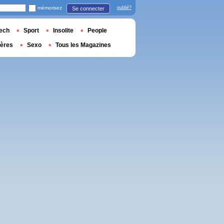
mémorisez
oublié?
Se connecter
ech
Sport
Insolite
People
ières
Sexo
Tous les Magazines