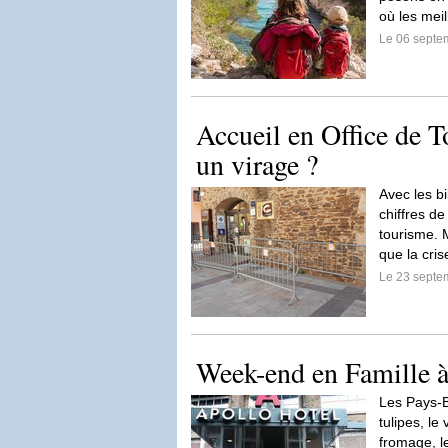
où les meil
Le 06 septe
Accueil en Office de T
un virage ?
Avec les bi
chiffres de
tourisme. M
que la cris
Le 23 septe
Week-end en Famille à
Les Pays-B
tulipes, l
fromage, l