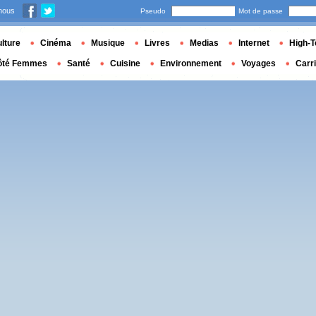
nous
Pseudo
Mot de passe
lture
Cinéma
Musique
Livres
Medias
Internet
High-T
ôté Femmes
Santé
Cuisine
Environnement
Voyages
Carr