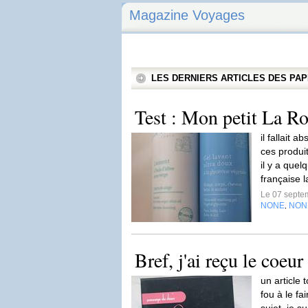
Magazine Voyages
LES DERNIERS ARTICLES DES P
Test : Mon petit La R
il fallait 
ces produi
il y a quel
française l
Le 07 septe
NONE
NON
,
Bref, j'ai reçu le coeu
un article 
fou à le fa