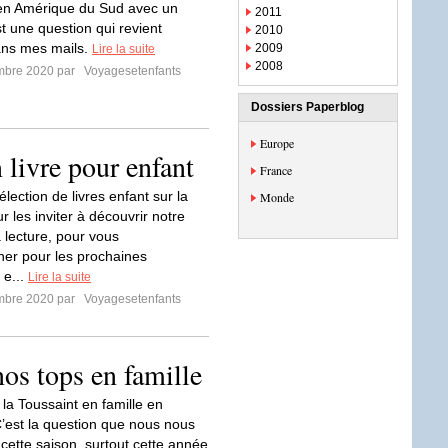
 en Amérique du Sud avec un
2011
t une question qui revient
2010
ans mes mails.
2009
Lire la suite
2008
mbre 2020 par
Voyagesetenfants
Dossiers Paperblog
Europe
 livre pour enfant
France
élection de livres enfant sur la
Monde
 les inviter à découvrir notre
 lecture, pour vous
er pour les prochaines
 e...
Lire la suite
mbre 2020 par
Voyagesetenfants
nos tops en famille
 la Toussaint en famille en
’est la question que nous nous
cette saison, surtout cette année