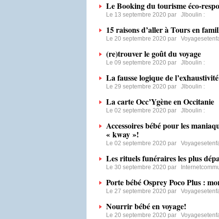
Le Booking du tourisme éco-respon
Le 13 septembre 2020 par
Jlboulin
:
15 raisons d’aller à Tours en famil
Le 20 septembre 2020 par
Voyagesetenf
(re)trouver le goût du voyage
Le 09 septembre 2020 par
Jlboulin
:
La fausse logique de l’exhaustivité
Le 29 septembre 2020 par
Jlboulin
:
La carte Occ’Ygène en Occitanie
Le 02 septembre 2020 par
Jlboulin
:
Accessoires bébé pour les maniaqu
« kway »!
Le 02 septembre 2020 par
Voyagesetenf
Les rituels funéraires les plus dé
Le 30 septembre 2020 par
Internetcommu
Porte bébé Osprey Poco Plus : mon
Le 27 septembre 2020 par
Voyagesetenf
Nourrir bébé en voyage!
Le 20 septembre 2020 par
Voyagesetenf