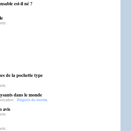
sable est-il né ?
le
ants
:
es de la pochette type
ants
:
paysants dans le monde
nication
:
Régions du monde
,
 avis
ants
:
ants
: