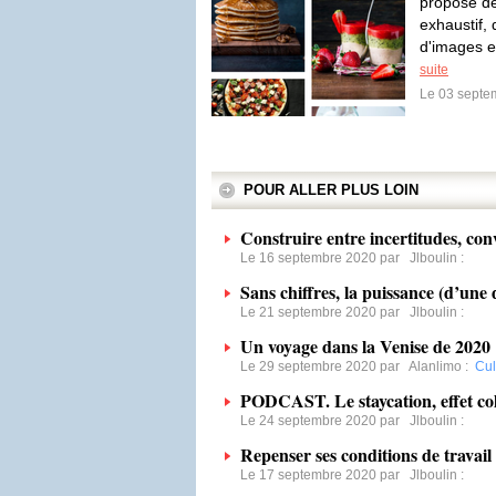
propose d
exhaustif,
d'images et
suite
Le 03 septe
POUR ALLER PLUS LOIN
Construire entre incertitudes, con
Le 16 septembre 2020 par
Jlboulin
:
Sans chiffres, la puissance (d’une d
Le 21 septembre 2020 par
Jlboulin
:
Un voyage dans la Venise de 2020
Le 29 septembre 2020 par
Alanlimo
:
Cul
PODCAST. Le staycation, effet col
Le 24 septembre 2020 par
Jlboulin
:
Repenser ses conditions de travail
Le 17 septembre 2020 par
Jlboulin
: