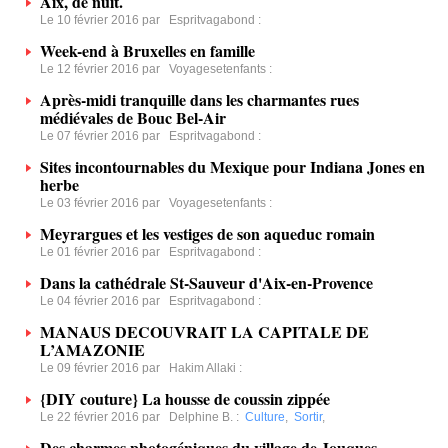
Aix, de nuit.
Le 10 février 2016 par
Espritvagabond
:
Week-end à Bruxelles en famille
Le 12 février 2016 par
Voyagesetenfants
:
Après-midi tranquille dans les charmantes rues
médiévales de Bouc Bel-Air
Le 07 février 2016 par
Espritvagabond
:
Sites incontournables du Mexique pour Indiana Jones en
herbe
Le 03 février 2016 par
Voyagesetenfants
:
Meyrargues et les vestiges de son aqueduc romain
Le 01 février 2016 par
Espritvagabond
:
Dans la cathédrale St-Sauveur d'Aix-en-Provence
Le 04 février 2016 par
Espritvagabond
:
MANAUS DECOUVRAIT LA CAPITALE DE
L’AMAZONIE
Le 09 février 2016 par
Hakim Allaki
:
{DIY couture} La housse de coussin zippée
Le 22 février 2016 par
Delphine B.
:
Culture
,
Sortir
,
Des charmes photogéniques du village de Jouques