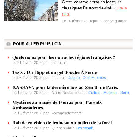
C'est, comme certains lecteurs
classiques l'auront deviné...
Lire la
suite
Le 10 février 2016 par
Espritvagabond
POUR ALLER PLUS LOIN
Quels noms pour les nouvelles régions françaises ?
Le 21 février 2016 par
Jlboulin
:
Tests : Du Hipp et un gel douche Alverde
Le 03 février 2016 par
Tatiana
:
Culture
,
Côté Femmes
,
KASSAV’, pour la dernière fois au Zenith de Paris.
Le 15 février 2016 par
Marie-Noelle Imbart
:
Culture
,
Musique
,
Sortir
,
Mystères au musée de Fouras pour Parents
Ambassadeurs
Le 19 février 2016 par
Voyagesetenfants
:
Balade en chien de traineau au milieu de la forêt
Le 19 février 2016 par
Quentin Vial
:
Les expat'
,