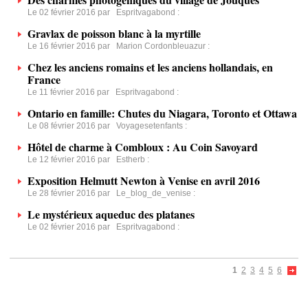
Le 02 février 2016 par
Espritvagabond
:
Gravlax de poisson blanc à la myrtille
Le 16 février 2016 par
Marion Cordonbleuazur
:
Chez les anciens romains et les anciens hollandais, en
France
Le 11 février 2016 par
Espritvagabond
:
Ontario en famille: Chutes du Niagara, Toronto et Ottawa
Le 08 février 2016 par
Voyagesetenfants
:
Hôtel de charme à Combloux : Au Coin Savoyard
Le 12 février 2016 par
Estherb
:
Exposition Helmutt Newton à Venise en avril 2016
Le 28 février 2016 par
Le_blog_de_venise
:
Le mystérieux aqueduc des platanes
Le 02 février 2016 par
Espritvagabond
:
1
2
3
4
5
6