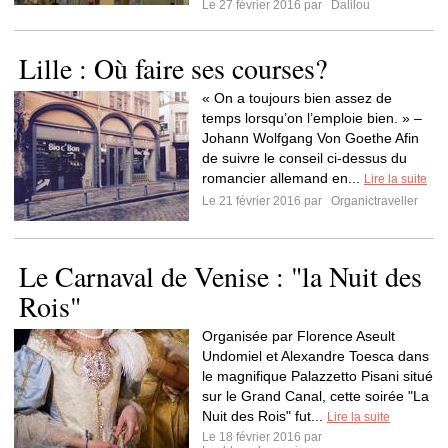
Le 27 février 2016 par
Dalilou
Lille : Où faire ses courses?
« On a toujours bien assez de
temps lorsqu’on l’emploie bien. » –
Johann Wolfgang Von Goethe Afin
de suivre le conseil ci-dessus du
romancier allemand en...
Lire la suite
Le 21 février 2016 par
Organictraveller
Le Carnaval de Venise : "la Nuit des
Rois"
Organisée par Florence Aseult
Undomiel et Alexandre Toesca dans
le magnifique Palazzetto Pisani situé
sur le Grand Canal, cette soirée "La
Nuit des Rois" fut...
Lire la suite
Le 18 février 2016 par