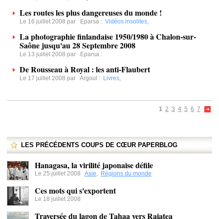
Les routes les plus dangereuses du monde !
Le 16 juillet 2008 par
Eparsa
:
Vidéos insolites
,
La photographie finlandaise 1950/1980 à Chalon-sur-
Saône jusqu'au 28 Septembre 2008
Le 13 juillet 2008 par
Eparsa
:
De Rousseau à Royal : les anti-Flaubert
Le 17 juillet 2008 par
Argoul
:
Livres
,
1
2
3
4
5
6
7
LES PRÉCÉDENTS COUPS DE CŒUR PAPERBLOG
Hanagasa, la virilité japonaise défile
Le 25 juillet 2008
Asie
,
Régions du monde
Ces mots qui s'exportent
Le 18 juillet 2008
Traversée du lagon de Tahaa vers Raiatea