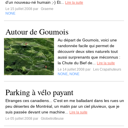
d'un nouveau-né humain ;-) Et...
Lire la suite
Le 15 juillet 2008 par
Graeme
NONE
Autour de Goumois
Au départ de Goumois, voici une
randonnée facile qui permet de
découvrir deux sites naturels tout
aussi surprenants que méconnus :
la Chute du Bief de...
Lire la suite
Le 14 juillet 2008 par
Les Crapahuteurs
NONE
NONE
,
Parking à vélo payant
Etranges ces canadiens... C'est en me balladant dans les rues un
peu désertes de Montréal, un matin par un ciel pluvieux, que je
suis passée devant une machine...
Lire la suite
Le 05 juillet 2008 par
Globetrotteuse