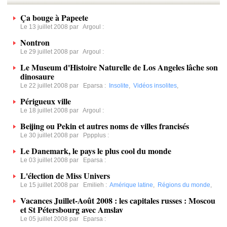
Ça bouge à Papeete
Le 13 juillet 2008 par
Argoul
:
Nontron
Le 29 juillet 2008 par
Argoul
:
Le Museum d'Histoire Naturelle de Los Angeles lâche son
dinosaure
Le 22 juillet 2008 par
Eparsa
:
Insolite
,
Vidéos insolites
,
Périgueux ville
Le 18 juillet 2008 par
Argoul
:
Beijing ou Pekin et autres noms de villes francisés
Le 30 juillet 2008 par
Pppplus
:
Le Danemark, le pays le plus cool du monde
Le 03 juillet 2008 par
Eparsa
:
L'élection de Miss Univers
Le 15 juillet 2008 par
Emilieh
:
Amérique latine
,
Régions du monde
,
Vacances Juillet-Août 2008 : les capitales russes : Moscou
et St Pétersbourg avec Amslav
Le 05 juillet 2008 par
Eparsa
: