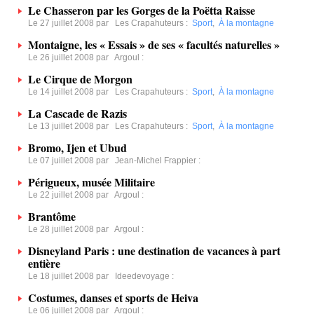
Le Chasseron par les Gorges de la Poëtta Raisse
Le 27 juillet 2008 par
Les Crapahuteurs
:
Sport
,
À la montagne
Montaigne, les « Essais » de ses « facultés naturelles »
Le 26 juillet 2008 par
Argoul
:
Le Cirque de Morgon
Le 14 juillet 2008 par
Les Crapahuteurs
:
Sport
,
À la montagne
La Cascade de Razis
Le 13 juillet 2008 par
Les Crapahuteurs
:
Sport
,
À la montagne
Bromo, Ijen et Ubud
Le 07 juillet 2008 par
Jean-Michel Frappier
:
Périgueux, musée Militaire
Le 22 juillet 2008 par
Argoul
:
Brantôme
Le 28 juillet 2008 par
Argoul
:
Disneyland Paris : une destination de vacances à part
entière
Le 18 juillet 2008 par
Ideedevoyage
:
Costumes, danses et sports de Heiva
Le 06 juillet 2008 par
Argoul
: