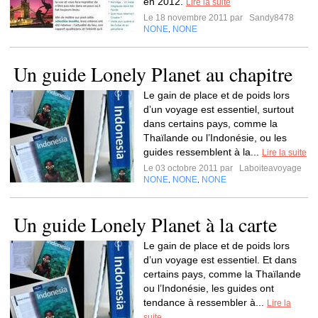
en 2012.
Lire la suite
Le 18 novembre 2011 par
Sandy8478
NONE
NONE
,
Un guide Lonely Planet au chapitre
Le gain de place et de poids lors
d’un voyage est essentiel, surtout
dans certains pays, comme la
Thaïlande ou l’Indonésie, ou les
guides ressemblent à la...
Lire la suite
Le 03 octobre 2011 par
Laboiteavoyage
NONE
NONE
NONE
,
,
Un guide Lonely Planet à la carte
Le gain de place et de poids lors
d’un voyage est essentiel. Et dans
certains pays, comme la Thaïlande
ou l’Indonésie, les guides ont
tendance à ressembler à...
Lire la
suite