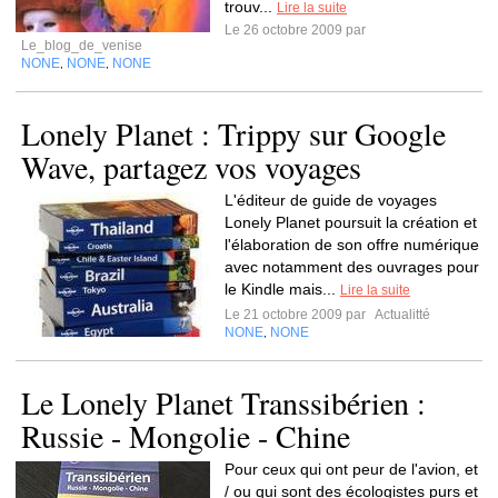
trouv...
Lire la suite
Le 26 octobre 2009 par
Le_blog_de_venise
NONE
NONE
NONE
,
,
Lonely Planet : Trippy sur Google
Wave, partagez vos voyages
L'éditeur de guide de voyages
Lonely Planet poursuit la création et
l'élaboration de son offre numérique
avec notamment des ouvrages pour
le Kindle mais...
Lire la suite
Le 21 octobre 2009 par
Actualitté
NONE
NONE
,
Le Lonely Planet Transsibérien :
Russie - Mongolie - Chine
Pour ceux qui ont peur de l'avion, et
/ ou qui sont des écologistes purs et