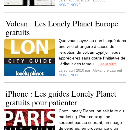
Le 14 août 2010 par
Ebouquin
NONE
NONE
,
Volcan : Les Lonely Planet Europe
gratuits
Que vous soyez ou non bloqué dans
une ville étrangère à cause de
l’éruption du volcan Eyjafjöll, vous
apprécierez sans doute l’initiative de
l’éditeur des fameu...
Lire la suite
Le 20 avril 2010 par
Alexandre Laurent
NONE
NONE
,
iPhone : Les guides Lonely Planet
gratuits pour patienter
Chez Lonely Planet, on sait faire du
marketing. Pour ceux qui ne
seraient pas au courant, un nuage
de cendres, en provenance d’un