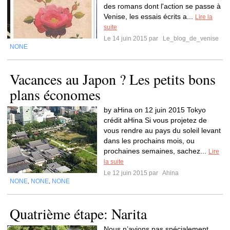
des romans dont l'action se passe à
Venise, les essais écrits a...
Lire la
suite
Le 14 juin 2015 par
Le_blog_de_venise
NONE
Vacances au Japon ? Les petits bons
plans économes
by aHina on 12 juin 2015 Tokyo
crédit aHina Si vous projetez de
vous rendre au pays du soleil levant
dans les prochains mois, ou
prochaines semaines, sachez...
Lire
la suite
Le 12 juin 2015 par
Ahina
NONE
NONE
NONE
,
,
Quatrième étape: Narita
Nous n’avions pas spécialement