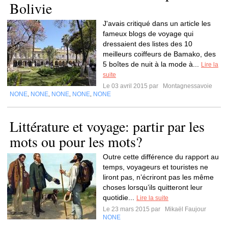
Bolivie
J'avais critiqué dans un article les
fameux blogs de voyage qui
dressaient des listes des 10
meilleurs coiffeurs de Bamako, des
5 boîtes de nuit à la mode à...
Lire la
suite
Le 03 avril 2015 par
Montagnessavoie
NONE
NONE
NONE
NONE
NONE
,
,
,
,
Littérature et voyage: partir par les
mots ou pour les mots?
Outre cette différence du rapport au
temps, voyageurs et touristes ne
liront pas, n’écriront pas les même
choses lorsqu’ils quitteront leur
quotidie...
Lire la suite
Le 23 mars 2015 par
Mikaël Faujour
NONE