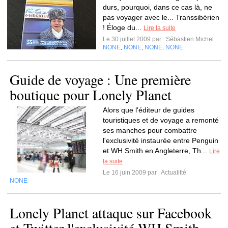
durs, pourquoi, dans ce cas là, ne
pas voyager avec le... Transsibérien
! Éloge du...
Lire la suite
Le 30 juillet 2009 par
Sébastien Michel
NONE
NONE
NONE
NONE
,
,
,
Guide de voyage : Une première
boutique pour Lonely Planet
Alors que l'éditeur de guides
touristiques et de voyage a remonté
ses manches pour combattre
l'exclusivité instaurée entre Penguin
et WH Smith en Angleterre, Th...
Lire
la suite
Le 16 juin 2009 par
Actualitté
NONE
Lonely Planet attaque sur Facebook