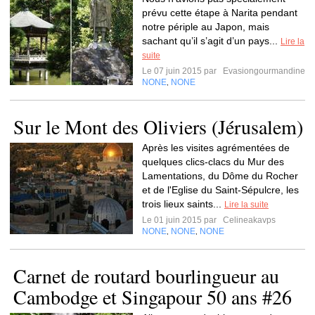
prévu cette étape à Narita pendant
notre périple au Japon, mais
sachant qu’il s’agit d’un pays...
Lire la
suite
Le 07 juin 2015 par
Evasiongourmandine
NONE
NONE
,
Sur le Mont des Oliviers (Jérusalem)
Après les visites agrémentées de
quelques clics-clacs du Mur des
Lamentations, du Dôme du Rocher
et de l'Eglise du Saint-Sépulcre, les
trois lieux saints...
Lire la suite
Le 01 juin 2015 par
Celineakavps
NONE
NONE
NONE
,
,
Carnet de routard bourlingueur au
Cambodge et Singapour 50 ans #26