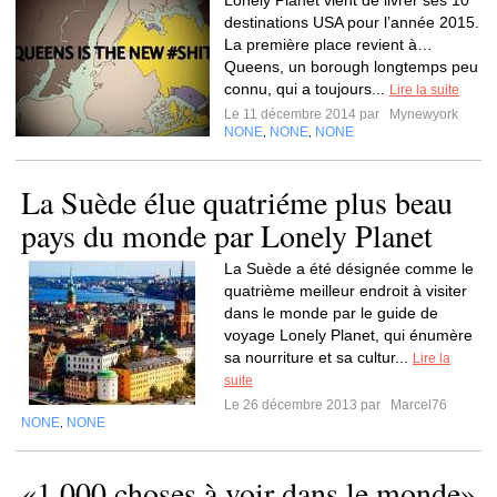
Lonely Planet vient de livrer ses 10
destinations USA pour l’année 2015.
La première place revient à…
Queens, un borough longtemps peu
connu, qui a toujours...
Lire la suite
Le 11 décembre 2014 par
Mynewyork
NONE
NONE
NONE
,
,
La Suède élue quatriéme plus beau
pays du monde par Lonely Planet
La Suède a été désignée comme le
quatrième meilleur endroit à visiter
dans le monde par le guide de
voyage Lonely Planet, qui énumère
sa nourriture et sa cultur...
Lire la
suite
Le 26 décembre 2013 par
Marcel76
NONE
NONE
,
«1 000 choses à voir dans le monde»