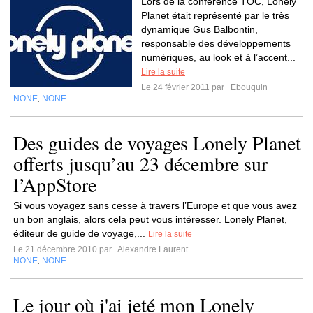
Lors de la conférence TOC, Lonely
Planet était représenté par le très
dynamique Gus Balbontin,
responsable des développements
numériques, au look et à l’accent...
Lire la suite
Le 24 février 2011 par
Ebouquin
NONE
NONE
,
Des guides de voyages Lonely Planet
offerts jusqu’au 23 décembre sur
l’AppStore
Si vous voyagez sans cesse à travers l’Europe et que vous avez
un bon anglais, alors cela peut vous intéresser. Lonely Planet,
éditeur de guide de voyage,...
Lire la suite
Le 21 décembre 2010 par
Alexandre Laurent
NONE
NONE
,
Le jour où j'ai jeté mon Lonely