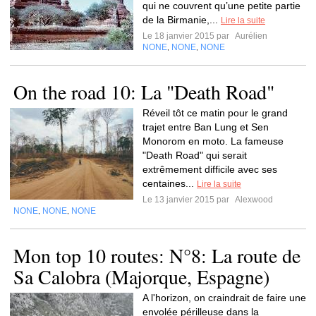
qui ne couvrent qu’une petite partie
de la Birmanie,...
Lire la suite
Le 18 janvier 2015 par
Aurélien
NONE
NONE
NONE
,
,
On the road 10: La "Death Road"
Réveil tôt ce matin pour le grand
trajet entre Ban Lung et Sen
Monorom en moto. La fameuse
"Death Road" qui serait
extrêmement difficile avec ses
centaines...
Lire la suite
Le 13 janvier 2015 par
Alexwood
NONE
NONE
NONE
,
,
Mon top 10 routes: N°8: La route de
Sa Calobra (Majorque, Espagne)
A l'horizon, on craindrait de faire une
envolée périlleuse dans la