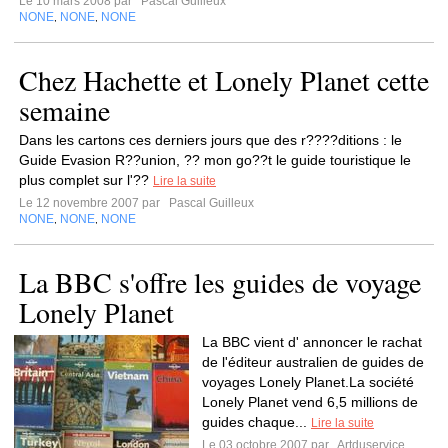
Le 10 mars 2008 par
Pascal Guilleux
NONE
NONE
NONE
,
,
Chez Hachette et Lonely Planet cette
semaine
Dans les cartons ces derniers jours que des r????ditions : le
Guide Evasion R??union, ?? mon go??t le guide touristique le
plus complet sur l'??
Lire la suite
Le 12 novembre 2007 par
Pascal Guilleux
NONE
NONE
NONE
,
,
La BBC s'offre les guides de voyage
Lonely Planet
La BBC vient d' annoncer le rachat
de l'éditeur australien de guides de
voyages Lonely Planet.La société
Lonely Planet vend 6,5 millions de
guides chaque...
Lire la suite
Le 03 octobre 2007 par
Artduservice