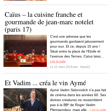
Caïus – la cuisine franche et
gourmande de jean-marc notelet
(paris 17)
C'est une adresse que les
gourmands gardaient jalousement
pour eux. Et ce, depuis 15 ans !
Situé entre la place de l'Etoile et
l'avenue des Ternes, Caïus laiss...
Lire la suite
Le 11 mars 2019 par
Vava22
Et Vadim ... créa le vin Aymé
Aymé Vadim Sidorovitch n'a pas fait
de cinéma dans les années 60. Ses
divines créatures ne ressemblent
pas à la BB* de Roger Vadim
Plémiannikov, mais elle...
Lire la suite