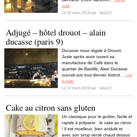
Lire la
suite
Le 20 mars 2019 par
Vava22
Adjugé – hôtel drouot – alain
ducasse (paris 9)
Ducasse nous régale à Drouot.
Juste après avoir ouvert sa
manufacture de Café dans le
quartier de Bastille, Alain Ducasse
ouvrait son tout dernier bistrot ...
Lire
la suite
Le 15 mars 2019 par
Vava22
Cake au citron sans gluten
Un classique pour le goûter, facile et
rapide à préparer : le cake au citron
! Il est moelleux, bien acidulé et
avec son sirop versé chaud dessus