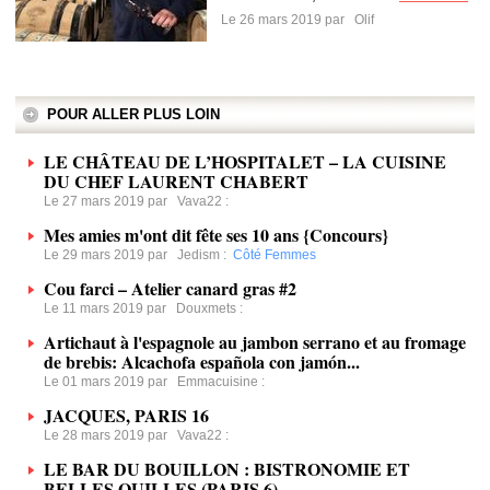
Le 26 mars 2019 par
Olif
POUR ALLER PLUS LOIN
LE CHÂTEAU DE L’HOSPITALET – LA CUISINE
DU CHEF LAURENT CHABERT
Le 27 mars 2019 par
Vava22
:
Mes amies m'ont dit fête ses 10 ans {Concours}
Le 29 mars 2019 par
Jedism
:
Côté Femmes
Cou farci – Atelier canard gras #2
Le 11 mars 2019 par
Douxmets
:
Artichaut à l'espagnole au jambon serrano et au fromage
de brebis: Alcachofa española con jamón...
Le 01 mars 2019 par
Emmacuisine
:
JACQUES, PARIS 16
Le 28 mars 2019 par
Vava22
:
LE BAR DU BOUILLON : BISTRONOMIE ET
BELLES QUILLES (PARIS 6)