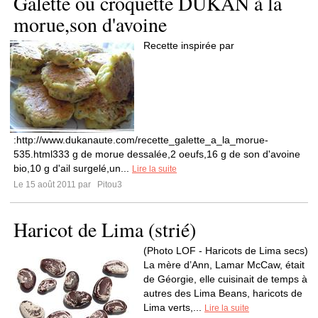
Galette ou croquette DUKAN à la
morue,son d'avoine
Recette inspirée par
:http://www.dukanaute.com/recette_galette_a_la_morue-
535.html333 g de morue dessalée,2 oeufs,16 g de son d'avoine
bio,10 g d'ail surgelé,un...
Lire la suite
Le 15 août 2011 par
Pitou3
Haricot de Lima (strié)
(Photo LOF - Haricots de Lima secs)
La mère d’Ann, Lamar McCaw, était
de Géorgie, elle cuisinait de temps à
autres des Lima Beans, haricots de
Lima verts,...
Lire la suite