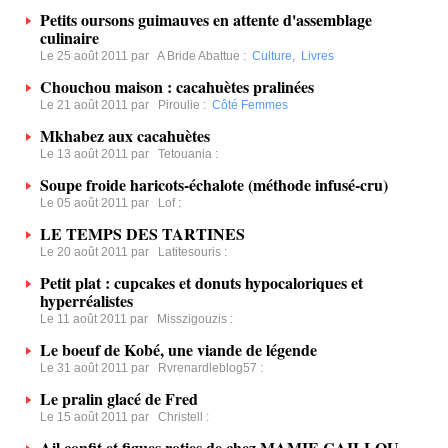
Petits oursons guimauves en attente d'assemblage
culinaire
Le 25 août 2011 par
A Bride Abattue
:
Culture
,
Livres
Chouchou maison : cacahuètes pralinées
Le 21 août 2011 par
Piroulie
:
Côté Femmes
Mkhabez aux cacahuètes
Le 13 août 2011 par
Tetouania
:
Soupe froide haricots-échalote (méthode infusé-cru)
Le 05 août 2011 par
Lof
:
LE TEMPS DES TARTINES
Le 20 août 2011 par
Latitesouris
:
Petit plat : cupcakes et donuts hypocaloriques et
hyperréalistes
Le 11 août 2011 par
Misszigouzis
:
Le boeuf de Kobé, une viande de légende
Le 31 août 2011 par
Rvrenardleblog57
:
Le pralin glacé de Fred
Le 15 août 2011 par
Christell
:
Ail confit et figues roties de chez MAMIE CAILLOU