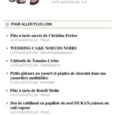
Le 31 août 2011 par
Lof
POUR ALLER PLUS LOIN
Pâte à tarte sucrée de Christine Ferber
Le 30 août 2011 par
Pitou3
:
WEDDING CAKE NOEUDS NOIRS
Le 08 août 2011 par
Mamanlesptitsgateaux
:
Clafoutis de Tomates Cerise
Le 08 août 2011 par
Tartinejeanne
:
Petits gâteaux au yaourt et pépites de chocolat dans ma
yaourtière multidélice
Le 30 août 2011 par
Annebetty
:
Pâte à tarte de Benoît Molin
Le 03 août 2011 par
Pitou3
:
Dos de cabillaud en papillote de nori DUKAN,cuisson au
cuit-vapeur
Le 21 août 2011 par
Pitou3
: