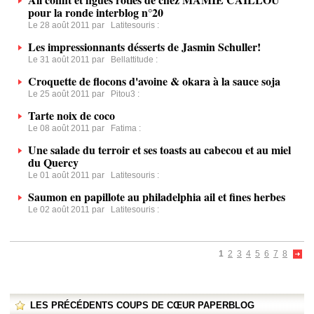
pour la ronde interblog n°20
Le 28 août 2011 par
Latitesouris
:
Les impressionnants désserts de Jasmin Schuller!
Le 31 août 2011 par
Bellattitude
:
Croquette de flocons d'avoine & okara à la sauce soja
Le 25 août 2011 par
Pitou3
:
Tarte noix de coco
Le 08 août 2011 par
Fatima
:
Une salade du terroir et ses toasts au cabecou et au miel
du Quercy
Le 01 août 2011 par
Latitesouris
:
Saumon en papillote au philadelphia ail et fines herbes
Le 02 août 2011 par
Latitesouris
:
1
2
3
4
5
6
7
8
LES PRÉCÉDENTS COUPS DE CŒUR PAPERBLOG