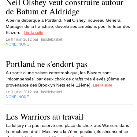
Neil Olshey veut construire autour
de Batum et Aldridge
A peine débarqué à Portland, Neil Olshey, nouveau General
Manager de la franchise, dévoile ses ambitions pour le futur des
Blazers..
Lire la suite
Le 07 juin 2012 par
Insidebasket
NONE
NONE
,
Portland ne s'endort pas
Au sortir d'une saison catastrophique, les Blazers sont
"récompensés" par deux choix de drafts très élevés (6ème en
provenance des Brooklyn Nets et le 11ème).
Lire la suite
Le 31 mai 2012 par
Insidebasket
NONE
NONE
,
Les Warriors au travail
La lottery n'a pas réservé une place de choix aux Warriors dans
la prochaine draft. Mais avec la 7ème position, ils sécurisent ce