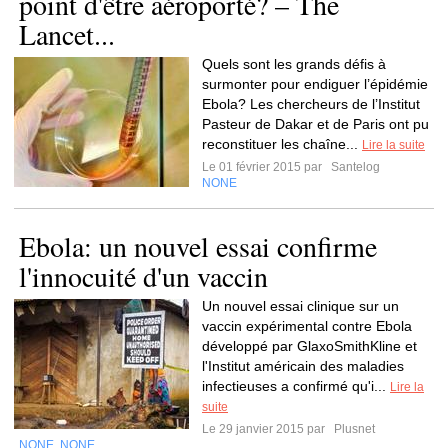
point d'être aéroporté? – The
Lancet...
Quels sont les grands défis à
surmonter pour endiguer l’épidémie
Ebola? Les chercheurs de l’Institut
Pasteur de Dakar et de Paris ont pu
reconstituer les chaîne...
Lire la suite
Le 01 février 2015 par
Santelog
NONE
Ebola: un nouvel essai confirme
l'innocuité d'un vaccin
Un nouvel essai clinique sur un
vaccin expérimental contre Ebola
développé par GlaxoSmithKline et
l'Institut américain des maladies
infectieuses a confirmé qu'i...
Lire la
suite
Le 29 janvier 2015 par
Plusnet
NONE
NONE
,