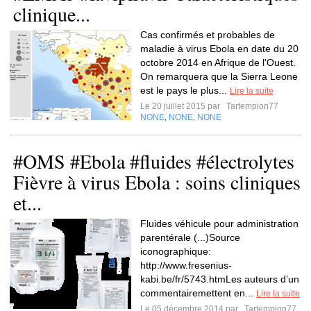
clinique...
Cas confirmés et probables de
maladie à virus Ebola en date du 20
octobre 2014 en Afrique de l'Ouest.
On remarquera que la Sierra Leone
est le pays le plus...
Lire la suite
Le 20 juillet 2015 par
Tartempion77
NONE
NONE
NONE
,
,
#OMS #Ebola #fluides #électrolytes
Fièvre à virus Ebola : soins cliniques
et...
Fluides véhicule pour administration
parentérale (...)Source
iconographique:
http://www.fresenius-
kabi.be/fr/5743.htmLes auteurs d’un
commentairemettent en...
Lire la suite
Le 05 décembre 2014 par
Tartempion77