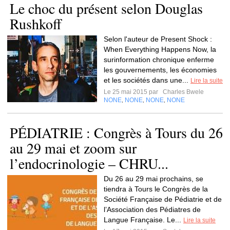
Le choc du présent selon Douglas
Rushkoff
Selon l'auteur de Present Shock :
When Everything Happens Now, la
surinformation chronique enferme
les gouvernements, les économies
et les sociétés dans une...
Lire la suite
Le 25 mai 2015 par
Charles Bwele
NONE
NONE
NONE
NONE
,
,
,
PÉDIATRIE : Congrès à Tours du 26
au 29 mai et zoom sur
l’endocrinologie – CHRU...
Du 26 au 29 mai prochains, se
tiendra à Tours le Congrès de la
Société Française de Pédiatrie et de
l’Association des Pédiatres de
Langue Française. Le...
Lire la suite