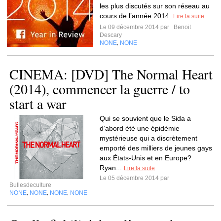
les plus discutés sur son réseau au
cours de l’année 2014.
Lire la suite
Le 09 décembre 2014 par
Benoit
Descary
NONE
NONE
,
CINEMA: [DVD] The Normal Heart
(2014), commencer la guerre / to
start a war
Qui se souvient que le Sida a
d’abord été une épidémie
mystérieuse qui a discrètement
emporté des milliers de jeunes gays
aux États-Unis et en Europe?
Ryan...
Lire la suite
Le 05 décembre 2014 par
Bullesdeculture
NONE
NONE
NONE
NONE
,
,
,