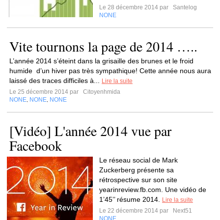
Le 28 décembre 2014 par
Santelog
NONE
Vite tournons la page de 2014 …..
L’année 2014 s’éteint dans la grisaille des brunes et le froid
humide d’un hiver pas très sympathique! Cette année nous aura
laissé des traces difficiles à...
Lire la suite
Le 25 décembre 2014 par
Citoyenhmida
NONE
NONE
NONE
,
,
[Vidéo] L'année 2014 vue par
Facebook
Le réseau social de Mark
Zuckerberg présente sa
rétrospective sur son site
yearinreview.fb.com. Une vidéo de
1’45’’ résume 2014.
Lire la suite
Le 22 décembre 2014 par
Next51
NONE