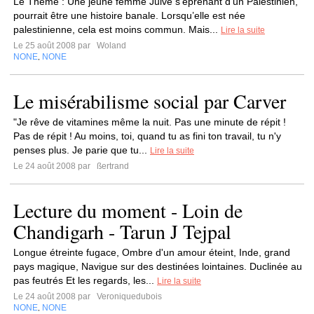
Le Thème : Une jeune femme Juive s’éprenant d’un Palestinien,
pourrait être une histoire banale. Lorsqu’elle est née
palestinienne, cela est moins commun. Mais...
Lire la suite
Le 25 août 2008 par
Woland
NONE
NONE
,
Le misérabilisme social par Carver
"Je rêve de vitamines même la nuit. Pas une minute de répit !
Pas de répit ! Au moins, toi, quand tu as fini ton travail, tu n'y
penses plus. Je parie que tu...
Lire la suite
Le 24 août 2008 par
ßertrand
Lecture du moment - Loin de
Chandigarh - Tarun J Tejpal
Longue étreinte fugace, Ombre d'un amour éteint, Inde, grand
pays magique, Navigue sur des destinées lointaines. Duclinée au
pas feutrés Et les regards, les...
Lire la suite
Le 24 août 2008 par
Veroniquedubois
NONE
NONE
,