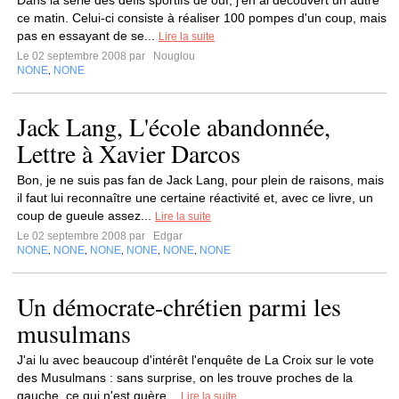
Dans la série des défis sportifs de ouf, j'en ai découvert un autre
ce matin. Celui-ci consiste à réaliser 100 pompes d'un coup, mais
pas en essayant de se...
Lire la suite
Le 02 septembre 2008 par
Nouglou
NONE
NONE
,
Jack Lang, L'école abandonnée,
Lettre à Xavier Darcos
Bon, je ne suis pas fan de Jack Lang, pour plein de raisons, mais
il faut lui reconnaître une certaine réactivité et, avec ce livre, un
coup de gueule assez...
Lire la suite
Le 02 septembre 2008 par
Edgar
NONE
NONE
NONE
NONE
NONE
NONE
,
,
,
,
,
Un démocrate-chrétien parmi les
musulmans
J'ai lu avec beaucoup d'intérêt l'enquête de La Croix sur le vote
des Musulmans : sans surprise, on les trouve proches de la
gauche, ce qui n'est guère...
Lire la suite