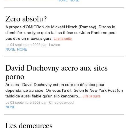
NONE
NONE
,
Zero absolu?
A propos d'OMICRoN de Mickaël Hirsch (Ramsay). Disons le
d'emblée: une type qui a fait sa thèse sur John Fante ne peut
pas être un mauvais gars.
Lire la suite
Le 04 septembre 2008 par
Lazare
NONE
NONE
,
David Duchovny accro aux sites
porno
Artistes : David Duchovny est en cure de désintox pour
dépendance au sexe. On vous l'a dit. Selon le New York Post (un
tabloïde aussi fiable qu'un slip kangouro...
Lire la suite
Le 03 septembre 2008 par
Cineblogywood
NONE
Les demeurees