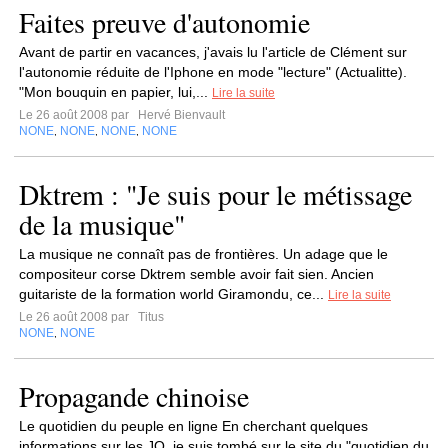
Faites preuve d'autonomie
Avant de partir en vacances, j'avais lu l'article de Clément sur
l'autonomie réduite de l'Iphone en mode "lecture" (Actualitte).
"Mon bouquin en papier, lui,...
Lire la suite
Le 26 août 2008 par
Hervé Bienvault
NONE
NONE
NONE
NONE
,
,
,
Dktrem : "Je suis pour le métissage
de la musique"
La musique ne connaît pas de frontières. Un adage que le
compositeur corse Dktrem semble avoir fait sien. Ancien
guitariste de la formation world Giramondu, ce...
Lire la suite
Le 26 août 2008 par
Titus
NONE
NONE
,
Propagande chinoise
Le quotidien du peuple en ligne En cherchant quelques
informations sur les JO, je suis tombé sur le site du "quotidien du