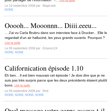
pour partager de l'information : -...
Lire la suite
Le 10 septembre 2008 par
Magicseb
NONE
Ooooh... Mooonnn... Diiii.eeeu...
... J'ai vu Carla Brubru dans son interview face à Drucker... Elle le
regardait d'un air halluciné, les yeux grands ouverts. Pourquoi ?
Lire la suite
Le 09 septembre 2008 par
Emanu124
NONE
NONE
,
Californication épisode 1.10
Eh ben... Il est bien mauvais cet épisode ! Je dois dire que je ne
suis pas très surpris parce que les deux précédents étaient plutôt
bons.
Lire la suite
Le 09 septembre 2008 par
Red
NONE
NONE
NONE
NONE
,
,
,
Quel message votre corps essaye-t-il