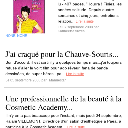
lu - 407 pages. "Hourra ! Finies, les
années solitude. Depuis quatre
semaines et cinq jours, entretiens
relation...
Lire la suite
Le 07 septembre 2008 par
Karineetseslivres
NONE
NONE
,
J'ai craqué pour la Chauve-Souris...
Bon d'accord, il est sorti il y a quelques temps mais...j'ai toujours
refusé d'aller le voir: film pour ado rêveur, fana de bande
dessinées, de super héros...pa...
Lire la suite
Le 05 septembre 2008 par
Manuestar
Une professionnelle de la beauté à la
Cosmetic Academy...
Il n'y en a pas beaucoup pour l'instant, mais jeudi 04 septembre,
Raiarii VILLEMONT, Directrice d'un salon d'esthétique à Paea, a
participé à la Cosmetic Academ...
Lire la suite