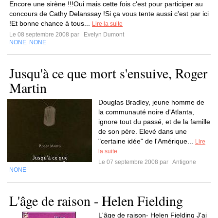
Encore une sirène !!!Oui mais cette fois c'est pour participer au
concours de Cathy Delanssay !Si ça vous tente aussi c'est par ici
!Et bonne chance à tous...
Lire la suite
Le 08 septembre 2008 par
Evelyn Dumont
NONE
NONE
,
Jusqu'à ce que mort s'ensuive, Roger
Martin
Douglas Bradley, jeune homme de
la communauté noire d'Atlanta,
ignore tout du passé, et de la famille
de son père. Elevé dans une
"certaine idée" de l'Amérique...
Lire
la suite
Le 07 septembre 2008 par
Antigone
NONE
L'âge de raison - Helen Fielding
L'âge de raison- Helen Fielding J'ai