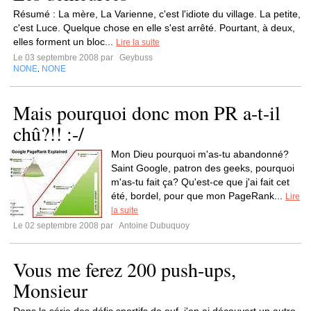
Résumé : La mère, La Varienne, c'est l'idiote du village. La petite,
c'est Luce. Quelque chose en elle s'est arrêté. Pourtant, à deux,
elles forment un bloc...
Lire la suite
Le 03 septembre 2008 par
Geybuss
NONE
NONE
,
Mais pourquoi donc mon PR a-t-il
chû?!! :-/
Mon Dieu pourquoi m'as-tu abandonné?
Saint Google, patron des geeks, pourquoi
m'as-tu fait ça? Qu'est-ce que j'ai fait cet
été, bordel, pour que mon PageRank...
Lire
la suite
Le 02 septembre 2008 par
Antoine Dubuquoy
Vous me ferez 200 push-ups,
Monsieur